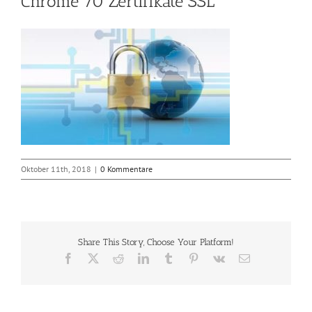
Chrome 70 Zertifikate SSL
Oktober 11th, 2018
|
0 Kommentare
Share This Story, Choose Your Platform!
Facebook
X
Reddit
LinkedIn
Tumblr
Pinterest
Vk
E-
Mail