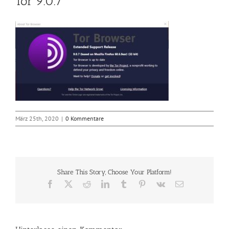
Tor 9.0.7
März 25th, 2020
|
0 Kommentare
Share This Story, Choose Your Platform!
Facebook
X
Reddit
LinkedIn
Tumblr
Pinterest
Vk
E-
Mail