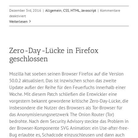
Dezember 3rd, 2016
|
Allgemein
,
CSS
,
HTML
,
Javascript
|
Kommentare
für
deaktiviert
Google
Weiterlesen
veröffentlicht
Chrome
55
Zero-Day-Lücke in Firefox
geschlossen
Mozilla hat soeben seinen Browser Firefox auf die Version
50.0.2 aktualisiert. Das ist inzwischen schon das zweite
Update außer der Reihe für den Feuerfuchs innerhalb einer
Woche. Mit diesem Patch schließen die Entwickler eine
vorgestern bekannt gewordene kritische Zero-Day-Lücke, die
insbesondere die Nutzer des Browsers als Tor-Browser für
das Anonymisierungsnetzwerk The Onion Router (Tor)
bedrohte. Nach dem Security Advisory steckte das Problem in
der Browser-Komponente SVG Animation: ein Use-after-free-
Bug erlaubte es, Schadcode einzuschleusen und dann auch