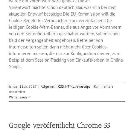
wurde ein Vorentwurf dazu geleakt. Dieser
Vorentwurf machte schon deutlich klar, was sich bei dem
aktuellen Entwurf bestätigt: Die EU-Kommission will die
Cookie-Regeln für Verbraucher stark vereinfachen. Die
leidigen Cookie-Warn-Banner, die aus Angst vor Abmahnern
von den Seitenbetreibern geschaltet werden, sollen schon
bald der Vergangenheit angehören. Betreiber von
Internetseiten sollen dann nicht mehr über Cookies
informieren müssen, die nur zur Konfiguration dienen, zum
Beispiel dem Session-Tracking von Einkaufskörben in Online-
Shops.
Januar 11th, 2017
|
Allgemein
,
CSS
,
HTML
,
Javascript
|
Kommentare
für
deaktiviert
Das
Weiterlesen
Ende
der
Cookie-
Warnungen
Google veröffentlicht Chrome 55