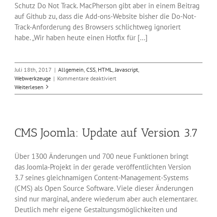
Schutz Do Not Track. MacPherson gibt aber in einem Beitrag
auf Github zu, dass die Add-ons-Website bisher die Do-Not-
Track-Anforderung des Browsers schlichtweg ignoriert
habe. „Wir haben heute einen Hotfix für [...]
Juli 18th, 2017
|
Allgemein
,
CSS
,
HTML
,
Javascript
,
für
Webwerkzeuge
|
Kommentare deaktiviert
Firefox-
Weiterlesen
Browser
trackt
seine
User
CMS Joomla: Update auf Version 3.7
mit
Google
Analytics
Über 1300 Änderungen und 700 neue Funktionen bringt
das Joomla-Projekt in der gerade veröffentlichten Version
3.7 seines gleichnamigen Content-Management-Systems
(CMS) als Open Source Software. Viele dieser Änderungen
sind nur marginal, andere wiederum aber auch elementarer.
Deutlich mehr eigene Gestaltungsmöglichkeiten und