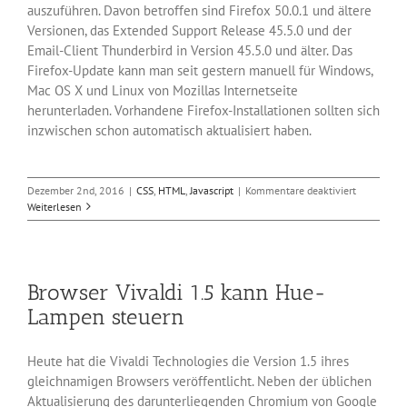
auszuführen. Davon betroffen sind Firefox 50.0.1 und ältere
Versionen, das Extended Support Release 45.5.0 und der
Email-Client Thunderbird in Version 45.5.0 und älter. Das
Firefox-Update kann man seit gestern manuell für Windows,
Mac OS X und Linux von Mozillas Internetseite
herunterladen. Vorhandene Firefox-Installationen sollten sich
inzwischen schon automatisch aktualisiert haben.
für
Dezember 2nd, 2016
|
CSS
,
HTML
,
Javascript
|
Kommentare deaktiviert
Zero-
Weiterlesen
Day-
Lücke
in
Firefox
Browser Vivaldi 1.5 kann Hue-
geschlosse
Lampen steuern
Heute hat die Vivaldi Technologies die Version 1.5 ihres
gleichnamigen Browsers veröffentlicht. Neben der üblichen
Aktualisierung des darunterliegenden Chromium von Google