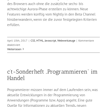
des Browsers auch ohne die zusätzliche sechs- bis
achtwöchige Aurora-Phase erstellen zu können. Neue
Features werden künftig vom Nightly in den Beta Channel
hinüberwandern, wenn sie die zuvor festgelegten Kriterien
erfüllen.
April 18th, 2017
|
CSS
,
HTML
,
Javascript
,
Webwerkzeuge
|
Kommentare
für
deaktiviert
Firefox
Weiterlesen
Aurora
wird
eingestellt
c’t-Sonderheft „Programmieren“ im
Handel
Programmierer müssen immer auf dem Laufenden sein, was
aktuelle Entwicklungen in der Programmierung von
Anwendungen (Programme bzw. Apps) angeht. Eine gute
Quelle für Informationen zu aktuellen Trends, neuen