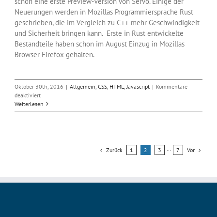
schon eine erste Preview-Version von Servo. Einige der
Neuerungen werden in Mozillas Programmiersprache Rust
geschrieben, die im Vergleich zu C++ mehr Geschwindigkeit
und Sicherheit bringen kann. Erste in Rust entwickelte
Bestandteile haben schon im August Einzug in Mozillas
Browser Firefox gehalten.
Oktober 30th, 2016
|
Allgemein
,
CSS
,
HTML
,
Javascript
|
Kommentare
für
deaktiviert
Projekt
Weiterlesen
Quantum:
Mozillas
künftige
Browser-
Engine
Zurück
Vor
1
2
3
···
7