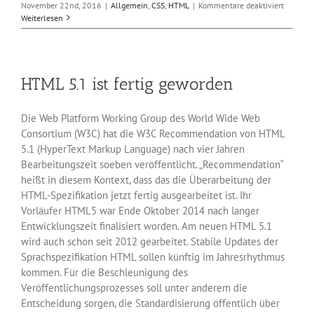
für
November 22nd, 2016
|
Allgemein
,
CSS
,
HTML
|
Kommentare deaktiviert
Browser
Weiterlesen
Vivaldi
1.5
kann
Hue-
HTML 5.1 ist fertig geworden
Lampen
steuern
Die Web Platform Working Group des World Wide Web
Consortium (W3C) hat die W3C Recommendation von HTML
5.1 (HyperText Markup Language) nach vier Jahren
Bearbeitungszeit soeben veröffentlicht. „Recommendation“
heißt in diesem Kontext, dass das die Überarbeitung der
HTML-Spezifikation jetzt fertig ausgearbeitet ist. Ihr
Vorläufer HTML5 war Ende Oktober 2014 nach langer
Entwicklungszeit finalisiert worden. Am neuen HTML 5.1
wird auch schon seit 2012 gearbeitet. Stabile Updates der
Sprachspezifikation HTML sollen künftig im Jahresrhythmus
kommen. Für die Beschleunigung des
Veröffentlichungsprozesses soll unter anderem die
Entscheidung sorgen, die Standardisierung öffentlich über