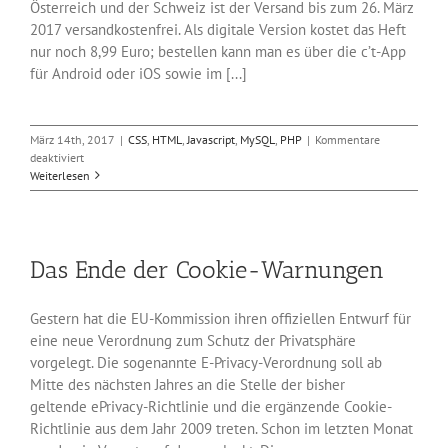
Österreich und der Schweiz ist der Versand bis zum 26. März
2017 versandkostenfrei. Als digitale Version kostet das Heft
nur noch 8,99 Euro; bestellen kann man es über die c’t-App
für Android oder iOS sowie im [...]
März 14th, 2017
|
CSS
,
HTML
,
Javascript
,
MySQL
,
PHP
|
Kommentare
für
deaktiviert
c’t-
Weiterlesen
Sonderheft
„Programmieren“
im
Handel
Das Ende der Cookie-Warnungen
Gestern hat die EU-Kommission ihren offiziellen Entwurf für
eine neue Verordnung zum Schutz der Privatsphäre
vorgelegt. Die sogenannte E-Privacy-Verordnung soll ab
Mitte des nächsten Jahres an die Stelle der bisher
geltende ePrivacy-Richtlinie und die ergänzende Cookie-
Richtlinie aus dem Jahr 2009 treten. Schon im letzten Monat