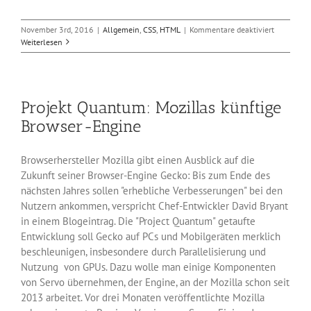
für
November 3rd, 2016
|
Allgemein
,
CSS
,
HTML
|
Kommentare deaktiviert
HTML
Weiterlesen
5.1
ist
fertig
geworden
Projekt Quantum: Mozillas künftige
Browser-Engine
Browserhersteller Mozilla gibt einen Ausblick auf die
Zukunft seiner Browser-Engine Gecko: Bis zum Ende des
nächsten Jahres sollen "erhebliche Verbesserungen" bei den
Nutzern ankommen, verspricht Chef-Entwickler David Bryant
in einem Blogeintrag. Die "Project Quantum" getaufte
Entwicklung soll Gecko auf PCs und Mobilgeräten merklich
beschleunigen, insbesondere durch Parallelisierung und
Nutzung von GPUs. Dazu wolle man einige Komponenten
von Servo übernehmen, der Engine, an der Mozilla schon seit
2013 arbeitet. Vor drei Monaten veröffentlichte Mozilla