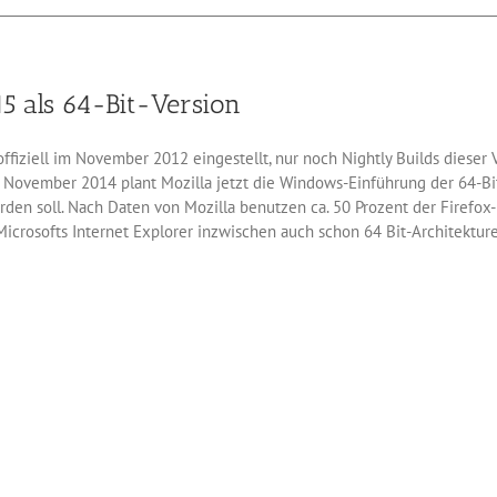
Mozilla
verbessert
Privatmodus
von
5 als 64-Bit-Version
Firefox
ffiziell im November 2012 eingestellt, nur noch Nightly Builds dieser 
b November 2014 plant Mozilla jetzt die Windows-Einführung der 64-Bit-V
erden soll. Nach Daten von Mozilla benutzen ca. 50 Prozent der Firefo
rosofts Internet Explorer inzwischen auch schon 64 Bit-Architekturen
lverlight-Unterstützung herauskommen, später soll eine Variante mit 
n des 64-Bit-Firefox 37 ist für den 31. März 2015 geplant, er soll dann
t bringen kann: Grafiken und Multimedia-Inhalte sollen im Schnitt ca.
te Arbeitsspeicher adressieren – was insbesondere bei sehr vielen ge
ist.
für
Firefox
kommt
im