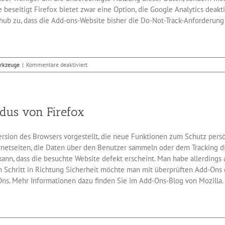
seitigt Firefox bietet zwar eine Option, die Google Analytics deaktiv
hub zu, dass die Add-ons-Website bisher die Do-Not-Track-Anforderung 
für
rkzeuge
|
Kommentare deaktiviert
Firefox-
Browser
trackt
seine
odus von Firefox
User
mit
Google
rsion des Browsers vorgestellt, die neue Funktionen zum Schutz persö
Analytics
netseiten, die Daten über den Benutzer sammeln oder dem Tracking die
ann, dass die besuchte Website defekt erscheint. Man habe allerdings a
 Schritt in Richtung Sicherheit möchte man mit überprüften Add-Ons g
Ons. Mehr Informationen dazu finden Sie im Add-Ons-Blog von Mozilla. 
für