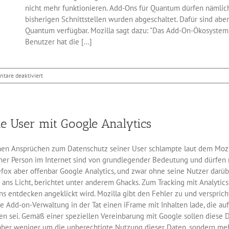
nicht mehr funktionieren. Add-Ons für Quantum dürfen nämlic
bisherigen Schnittstellen wurden abgeschaltet. Dafür sind ab
Quantum verfügbar. Mozilla sagt dazu: "Das Add-On-Ökosystem 
Benutzer hat die [...]
für
tare deaktiviert
Firefox
Quantum
ist
ein
e User mit Google Analytics
Hit
hen Ansprüchen zum Datenschutz seiner User schlampte laut dem Mozill
iner Person im Internet sind von grundlegender Bedeutung und dürfen n
ox aber offenbar Google Analytics, und zwar ohne seine Nutzer darübe
 ans Licht, berichtet unter anderem Ghacks. Zum Tracking mit Analytic
s entdecken angeklickt wird. Mozilla gibt den Fehler zu und versprich
 Add-on-Verwaltung in der Tat einen iFrame mit Inhalten lade, die auf
ten sei. Gemäß einer speziellen Vereinbarung mit Google sollen diese D
ber weniger um die unberechtigte Nutzung dieser Daten, sondern me