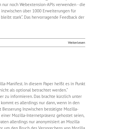
h nur noch Webextension-APIs verwenden - die
er inzwischen über 1000 Erweiterungen für
bleibt stark“. Das hervorragende Feedback der
Weiterlesen
a-Manifest. In diesem Paper heißt es in Punkt
icht als optional betrachtet werden.“
r zu informieren. Das brachte kürzlich unter
s kommt es allerdings nur dann, wenn in den
t Besserung Inzwischen bestätigte Mozilla-
 einer Mozilla-Internetpräsenz gehostet seien,
aten allerdings nur anonymisiert an Mozilla
hr um den Bruch des Versprechens von Mozilla