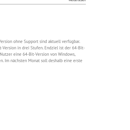
Version ohne Support sind aktuell verfügbar.
ersion in drei Stufen. Endziel ist der 64-Bit-
x-Nutzer eine 64-Bit-Version von Windows,
. Im nächsten Monat soll deshalb eine erste
entsprechendem Support für diese und weitere
 auch 32 Bit als Opt-out bieten. An Googles
 25 Prozent schneller auf dem Schirm sein und
öffneten Tabs nicht nur hilfreich, sondern im
Weiterlesen