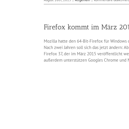
Firefox kommt im März 201
Mozilla hatte den 64-Bit-Firefox für Windows o
Nach zwei Jahren soll sich das jetzt ändern: A
Firefox 37, der im März 2015 veröffentlicht w
außerdem unterstützen Googles Chrome und Mic
Version des 64-Bit-Firefox ohne Flash- und Si
wichtige Add-ons folgen. Die endgültige Versio
Browser Chrome 37 kann man merken, was 64 Bi
außerdem kann der Browser dann mehr als 2 GBy
Grunde für flüssiges Arbeiten sogar notwendig 
Oktober 6th, 2014
|
CSS
,
HTML
|
Kommentare deaktiviert