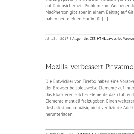
auf Datensicherheit. Problem zum Wochenende be
MacPherson gibt aber in einem Beitrag auf Git
haben heute einen Hotfix für [...]
Juli 18th, 2017
|
Allgemein
,
CSS
,
HTML
,
Javascript
,
Webwe
Mozilla verbessert Privatm
Die Entwickler von Firefox haben eine Vorabve
der Browser beispielsweise Elemente auf Inter
das Blockieren solcher Elemente dazu führen k
Elemente manuell freizugeben. Einen weiteren
deshalb standardmäßig nicht verifizierte Add-
herunterladen.
August 16th, 2015
|
Allgemein
|
Kommentare deaktiviert