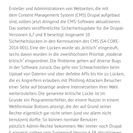
Ersteller und Administratoren von Webseiten, die mit
dem Content Management System (CMS) Drupal aufgebaut
sind, sollten jetzt dringend die CMS-Software aktualisieren.
Das soeben veröffentlichte Sicherheitsupdate für die Drupal-
Versionen 6,7 und 8 beseitigt insgesamt 10
Sicherheitslücken in den Kernroutinen des CMS (SA-CORE-
2016-001). Eine der Lücken wurde als „kritisch“ eingestuft,
sechs davon wurden in die zweithöchsten Priorität „moderat
kritisch“ eingeordnet. Die Probleme gehen auf diverse Bugs
in der Software zurück. Das geht von Schwachstellen beim
Upload von Dateien und über defekte APIs bis hin zu Lücken,
die es Angreifern erlauben, mit Phishing-Attacken Besucher
einer Seite auf bösartige andere Internetseiten ihrer Wahl
weiterzuleiten. Die genannte kritische Lücke ist im
Grunde ein Programmierfehler, der einem Nutzer in einem
Webformular Buttons anzeigt, die der auf Grund seiner
Rechte eigentlich gar nicht sehen (und vor allem nicht
benutzen) dürfte. So können normale Benutzer
plötzlich Admin-Rechte bekommen. Wer immer noch Drupal
6 einsetzt, sollten sein Systemauf Version 6.38 aktualisieren,