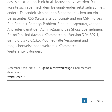
dass sie aktuell noch nicht aktiv ausgenutzt werden. Das
könnte sich aber nach dem Bekanntwerden jetzt sehr schnell
ändern. Es handelt sich bei den Sicherheitslücken um ein
persistentes XSS (Cross Site Scripting)- und ein CSRF (Cross
Site Request Forgery)-Problem. Richtig ausgenutzt, können
Angreifer damit den Admin-Zugang des Shops übernehmen.
Betroffen sind davon xt:Commerce bis Version 3.04 SP2.1,
Gambio bis v2.0.13.3, Modified (alle Versionen) und
möglicherweise noch weitere xt:Commerce-
Weiterentwicklungen.
Dezember 13th, 2013
|
Allgemein
,
Webwerkzeuge
|
Kommentare
für
deaktiviert
Online-
Weiterlesen
Shops
mit
xt:Commerce
sind
akut
Vor
1
2
gefährdet