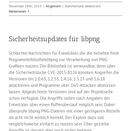
für
November 18th, 2015
|
Allgemein
|
Kommentare deaktiviert
Sicherheitsupdates
Weiterlesen
für
Adobes
ColdFusion
Sicherheitsupdates für libpng
Schlechte Nachrichten für Entwickler, die die beliebte freie
Programmbibliotheklibpng zur Verarbeitung von PNG-
Grafiken nutzen. Die Bibliothek ist verwundbar, denn über
die Sicherheitslücke CVE-2015-8126 könnten Angreifer die
Versionen bis 1.0.63, 1.2.53, 1.4.16, 1.5.23 und 1.6.18
attackieren und Programme über DoS-Attacken abstürzen
lassen. Abgedichtete Versionen sind auf der Projektseite
schon verfügbar. Die Angriffe sollen nach Angaben der
Entwickler über einen Pufferüberlauf möglich sein. Dabei
überprüfe libpng PNG-Dateien mit einer geringeren Bittiefe
als acht nicht wirklich korrekt. Der Exploit dazu soll
vergleichsweise einfach zu nutzen sein. Über gezielte
Angriffe ist derzeit aber noch nichts bekannt.