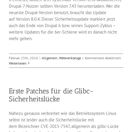
Drupal-7-Nutzer sollten Version 7.43 herunterladen. Wer die
neueste Drupal-Version benutzt, braucht das Update
auf Version 8.0.4. Dieser Sicherheitsupdate markiert jetzt
auch das Ende von Drupal 6 bzw. seines Support-Zyklus –
weitere Updates für die 6er-Schiene wird es danach nicht
mehr geben.
für
Februar 25th, 2016
|
Allgemein
,
Webwerkzeuge
|
Kommentare deaktiviert
Sicherh
Weiterlesen
für
CMS
Drupal
Erste Patches für die Glibc-
Sicherheitslücke
Nahezu genauso verbreitet wie das Betriebssystem Linux
selbst ist leider auch die Sicherheitslücke mit
dem Bezeichner CVE-2015-7547, allgemein als glibc-Lücke