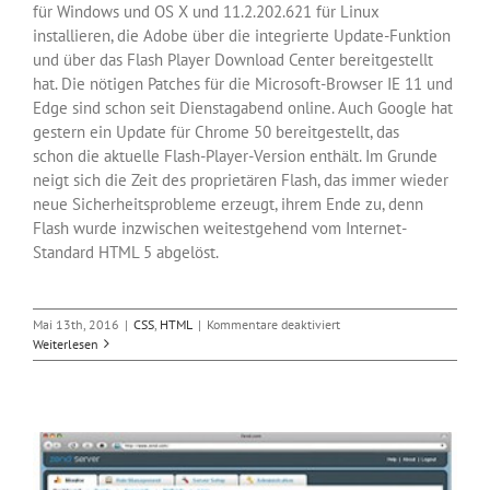
für Windows und OS X und 11.2.202.621 für Linux
installieren, die Adobe über die integrierte Update-Funktion
und über das Flash Player Download Center bereitgestellt
hat. Die nötigen Patches für die Microsoft-Browser IE 11 und
Edge sind schon seit Dienstagabend online. Auch Google hat
gestern ein Update für Chrome 50 bereitgestellt, das
schon die aktuelle Flash-Player-Version enthält. Im Grunde
neigt sich die Zeit des proprietären Flash, das immer wieder
neue Sicherheitsprobleme erzeugt, ihrem Ende zu, denn
Flash wurde inzwischen weitestgehend vom Internet-
Standard HTML 5 abgelöst.
für
Mai 13th, 2016
|
CSS
,
HTML
|
Kommentare deaktiviert
Adobe
Weiterlesen
patcht
25
Flash-
Sicherheitslücken