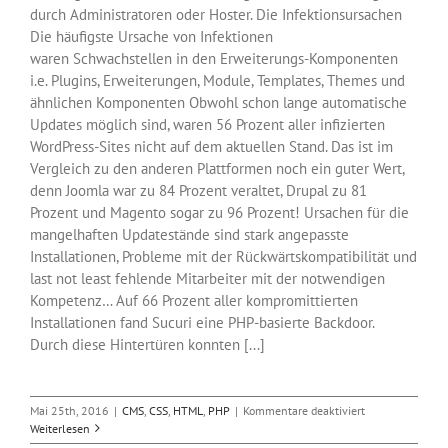
durch Administratoren oder Hoster. Die Infektionsursachen
Die häufigste Ursache von Infektionen
waren Schwachstellen in den Erweiterungs-Komponenten
i.e. Plugins, Erweiterungen, Module, Templates, Themes und
ähnlichen Komponenten Obwohl schon lange automatische
Updates möglich sind, waren 56 Prozent aller infizierten
WordPress-Sites nicht auf dem aktuellen Stand. Das ist im
Vergleich zu den anderen Plattformen noch ein guter Wert,
denn Joomla war zu 84 Prozent veraltet, Drupal zu 81
Prozent und Magento sogar zu 96 Prozent! Ursachen für die
mangelhaften Updatestände sind stark angepasste
Installationen, Probleme mit der Rückwärtskompatibilität und
last not least fehlende Mitarbeiter mit der notwendigen
Kompetenz… Auf 66 Prozent aller kompromittierten
Installationen fand Sucuri eine PHP-basierte Backdoor.
Durch diese Hintertüren konnten [...]
für
Mai 25th, 2016
|
CMS
,
CSS
,
HTML
,
PHP
|
Kommentare deaktiviert
Veraltete
Weiterlesen
WordPress-