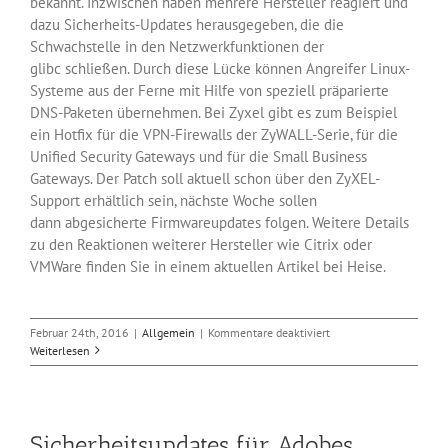
bekannt. Inzwischen haben mehrere Hersteller reagiert und
dazu Sicherheits-Updates herausgegeben, die die
Schwachstelle in den Netzwerkfunktionen der
glibc schließen. Durch diese Lücke können Angreifer Linux-
Systeme aus der Ferne mit Hilfe von speziell präparierte
DNS-Paketen übernehmen. Bei Zyxel gibt es zum Beispiel
ein Hotfix für die VPN-Firewalls der ZyWALL-Serie, für die
Unified Security Gateways und für die Small Business
Gateways. Der Patch soll aktuell schon über den ZyXEL-
Support erhältlich sein, nächste Woche sollen
dann abgesicherte Firmwareupdates folgen. Weitere Details
zu den Reaktionen weiterer Hersteller wie Citrix oder
VMWare finden Sie in einem aktuellen Artikel bei Heise.
für
Februar 24th, 2016
|
Allgemein
|
Kommentare deaktiviert
Erste
Weiterlesen
Patches
für
die
Glibc-
Sicherheitsupdates für Adobes
Sicherheitslücke