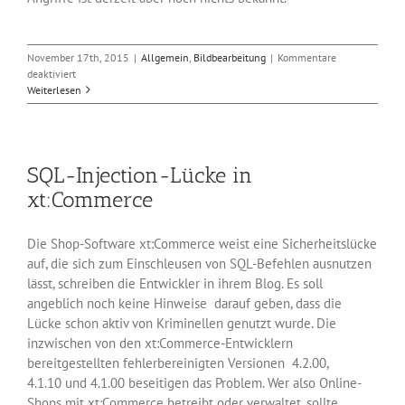
November 17th, 2015
|
Allgemein
,
Bildbearbeitung
|
Kommentare
für
deaktiviert
Sicherheitsupdates
Weiterlesen
für
libpng
SQL-Injection-Lücke in
xt:Commerce
Die Shop-Software xt:Commerce weist eine Sicherheitslücke
auf, die sich zum Einschleusen von SQL-Befehlen ausnutzen
lässt, schreiben die Entwickler in ihrem Blog. Es soll
angeblich noch keine Hinweise darauf geben, dass die
Lücke schon aktiv von Kriminellen genutzt wurde. Die
inzwischen von den xt:Commerce-Entwicklern
bereitgestellten fehlerbereinigten Versionen 4.2.00,
4.1.10 und 4.1.00 beseitigen das Problem. Wer also Online-
Shops mit xt:Commerce betreibt oder verwaltet, sollte