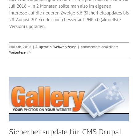
Juli 2016 – in 2 Monaten sollte man also im eigenen
Interesse auf die neueren Zweige 5.6 (Sicherheitsupdates bis
28. August 2017) oder noch besser auf PHP 7.0 (aktuellste
Version) upgraden.
für
Mai 4th, 2016
|
Allgemein
,
Webwerkzeuge
|
Kommentare deaktiviert
Sicherheitsu
Weiterlesen
für
aktive
PHP-
Versionen
Sicherheitsupdate für CMS Drupal