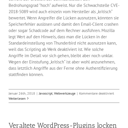
Bedrohungsgrad "hoch" aufweist. Nur die Schwachstelle CVE-
2018-5089 wird auch einzeln vom Hersteller als „kritisch“
bewertet. Wenn Angreifer die Lücken ausnutzen, könnten sie
Speicherfehler auslösen und damit den Email-Client crashen
oder sogar Schadcode auf dem Rechner ausführen. Mozilla
legt Wert auf den Hinweis, dass man die Lücken in der
Standardeinstellung von Thunderbird nicht ausnutzen kann,
weil das Scripting ab Werk deaktiviert ist. Wie solche
Angriffe im Detail vor sich gehen, bleibt aber noch unklar.
Wegen der Einstufung „kritisch“ ist aber wohl anzunehmen,
dass letztlich Angriffe aus der Ferne ohne Authentifizierung
stattfinden können.
für
Januar 26th, 2018
|
Javascript
,
Webwerkzeuge
|
Kommentare deaktiviert
Sicherhei
Weiterlesen
Thunderb
52.6
Veraltete WordPress-Plugins locken