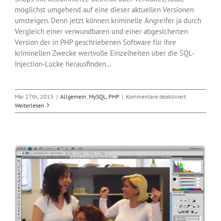
möglichst umgehend auf eine dieser aktuellen Versionen
umsteigen. Denn jetzt können kriminelle Angreifer ja durch
Vergleich einer verwundbaren und einer abgesicherten
Version der in PHP geschriebenen Software für ihre
kriminellen Zwecke wertvolle Einzelheiten über die SQL-
Injection-Lücke herausfinden…
für
Mai 27th, 2015
|
Allgemein
,
MySQL
,
PHP
|
Kommentare deaktiviert
SQL-
Weiterlesen
Injection-
Lücke
in
xt:Commerce