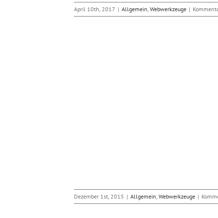
April 10th, 2017
|
Allgemein
,
Webwerkzeuge
|
Kommentar
ntnisse PowerApps
llen
bwerkzeuge
Dezember 1st, 2015
|
Allgemein
,
Webwerkzeuge
|
Kommen