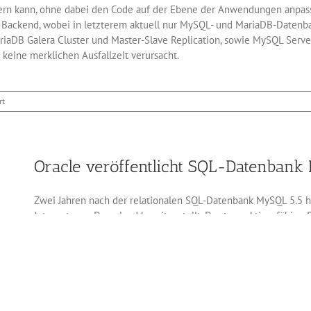
dern kann, ohne dabei den Code auf der Ebene der Anwendungen anpasse
Backend, wobei in letzterem aktuell nur MySQL- und MariaDB-Datenb
iaDB Galera Cluster und Master-Slave Replication, sowie MySQL Server
 keine merklichen Ausfallzeit verursacht.
für
rt
Datenbank-
Proxy
MaxScale
von
Oracle veröffentlicht SQL-Datenbank
MariaDB
Zwei Jahren nach der relationalen SQL-Datenbank MySQL 5.5 ha
Internet zum Download bereitgestellt. Das transaktionsfähige
5.5 von Oracle eingeführt worden. Jetzt kann InnoDB das frü
es beherrscht in dieser neuen Version endlich auch die Vollte
Subqueries merklich beschleunigt. Hilfsmittel wie Semi-Joins 
so schnell, dass Software-Entwickler sie nicht mehr aus Perf