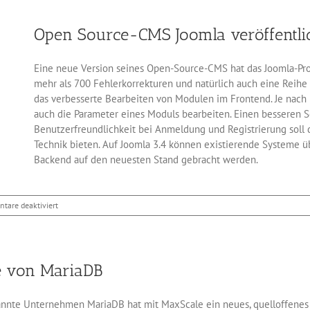
PowerApps
erstellen
Open Source-CMS Joomla veröffentlic
Eine neue Version seines Open-Source-CMS hat das Joomla-Proje
mehr als 700 Fehlerkorrekturen und natürlich auch eine Reihe
das verbesserte Bearbeiten von Modulen im Frontend. Je nach M
auch die Parameter eines Moduls bearbeiten. Einen besseren 
Benutzerfreundlichkeit bei Anmeldung und Registrierung soll 
Technik bieten. Auf Joomla 3.4 können existierende Systeme ü
Backend auf den neuesten Stand gebracht werden.
für
tare deaktiviert
Open
Source-
CMS
Joomla
 von MariaDB
veröffentlicht
Version
3.4
nnte Unternehmen MariaDB hat mit MaxScale ein neues, quelloffenes T