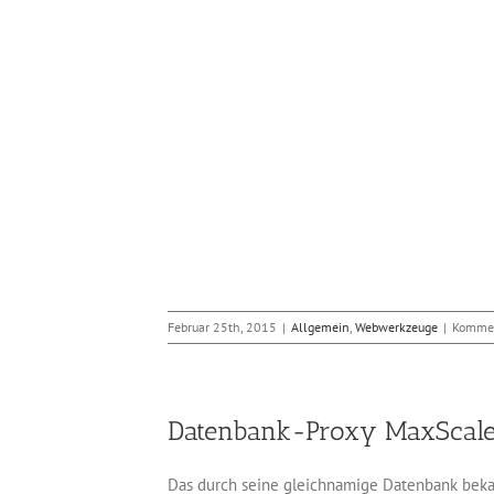
mla veröffentlicht
n 3.4
bwerkzeuge
Februar 25th, 2015
|
Allgemein
,
Webwerkzeuge
|
Kommen
Datenbank-Proxy MaxScale
Das durch seine gleichnamige Datenbank beka