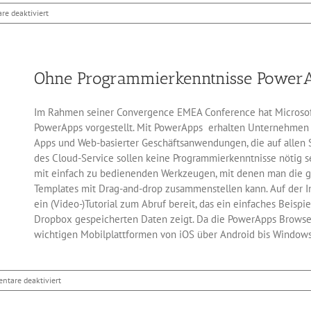
für
e deaktiviert
D-
Referenzkompiler
jetzt
unter
Ohne Programmierkenntnisse PowerAp
freier
Lizenz
Im Rahmen seiner Convergence EMEA Conference hat Microsof
PowerApps vorgestellt. Mit PowerApps erhalten Unternehmen e
Apps und Web-basierter Geschäftsanwendungen, die auf allen 
des Cloud-Service sollen keine Programmierkenntnisse nötig 
mit einfach zu bedienenden Werkzeugen, mit denen man die g
Templates mit Drag-and-drop zusammenstellen kann. Auf der I
ein (Video-)Tutorial zum Abruf bereit, das ein einfaches Beispie
Dropbox gespeicherten Daten zeigt. Da die PowerApps Browser-
wichtigen Mobilplattformen von iOS über Android bis Windows
für
tare deaktiviert
Ohne
Programmierkenntnisse