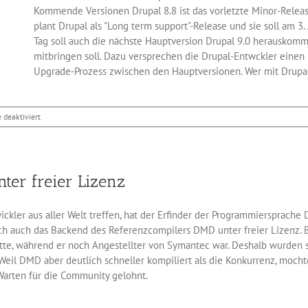
Kommende Versionen Drupal 8.8 ist das vorletzte Minor-Releas
plant Drupal als "Long term support"-Release und sie soll am 3
Tag soll auch die nächste Hauptversion Drupal 9.0 herauskom
mitbringen soll. Dazu versprechen die Drupal-Entwckler eine
Upgrade-Prozess zwischen den Hauptversionen. Wer mit Drupal e
für
deaktiviert
Drupal
8.8
kommt
mit
ter freier Lizenz
Medienbibliothek
und
Backend
ickler aus aller Welt treffen, hat der Erfinder der Programmiersprache 
Theme
ch auch das Backend des Referenzcompilers DMD unter freier Lizenz. B
atte, während er noch Angestellter von Symantec war. Deshalb wurden 
 Weil DMD aber deutlich schneller kompiliert als die Konkurrenz, moch
Warten für die Community gelohnt.