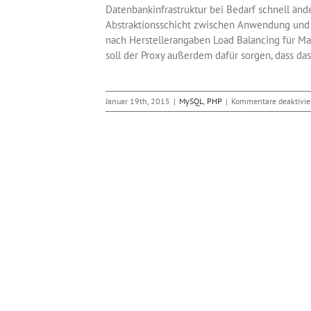
Datenbankinfrastruktur bei Bedarf schnell än
Abstraktionsschicht zwischen Anwendung und 
nach Herstellerangaben Load Balancing für Mar
soll der Proxy außerdem dafür sorgen, dass das
Januar 19th, 2015
|
MySQL
,
PHP
|
Kommentare deaktivie
 SQL-Datenbank MySQL
bwerkzeuge