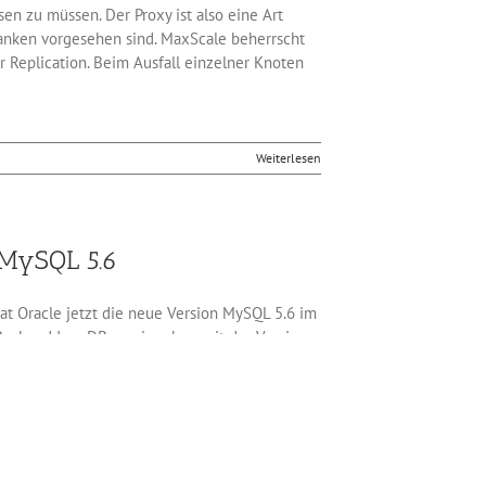
n zu müssen. Der Proxy ist also eine Art
anken vorgesehen sind. MaxScale beherrscht
 Replication. Beim Ausfall einzelner Knoten
Weiterlesen
 MySQL 5.6
t Oracle jetzt die neue Version MySQL 5.6 im
 Backend InnoDB war ja schon mit der Version
here Backend MyISAM komplett ersetzen, denn
xtsuche in der DB. In MySQL 5.6 wurden
oder Materialisierung machen Subqueries jetzt
ormancegründen durch Joins ersetzen müssen.