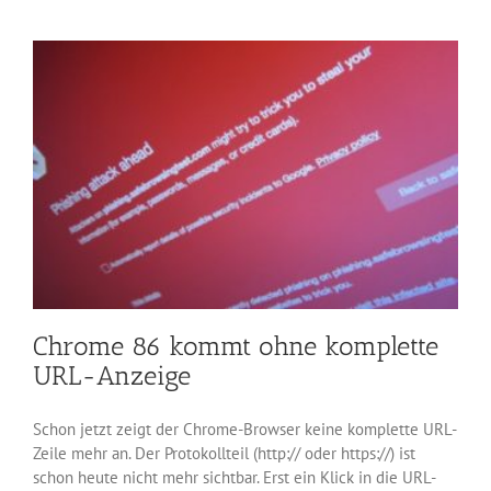
mit
verkürzten
URLs,
Warnungen
und
Passwortcheck
Chrome 86 kommt ohne komplette
URL-Anzeige
Schon jetzt zeigt der Chrome-Browser keine komplette URL-
Zeile mehr an. Der Protokollteil (http:// oder https://) ist
schon heute nicht mehr sichtbar. Erst ein Klick in die URL-