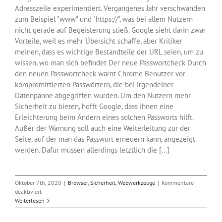
Adresszeile experimentiert. Vergangenes Jahr verschwanden
zum Beispiel "www" und "https://", was bei allem Nutzern
nicht gerade auf Begeisterung stieß. Google sieht darin zwar
Vorteile, weil es mehr Übersicht schaffe, aber Kritiker
meinen, dass es wichtige Bestandteile der URL seien, um zu
wissen, wo man sich befindet Der neue Passwortcheck Durch
den neuen Passwortcheck warnt Chrome Benutzer vor
kompromittierten Passwörtern, die bei irgendeiner
Datenpanne abgegriffen wurden. Um den Nutzern mehr
Sicherheit zu bieten, hofft Google, dass ihnen eine
Erleichterung beim Ändern eines solchen Passworts hilft.
Außer der Warnung soll auch eine Weiterleitung zur der
Seite, auf der man das Passwort erneuern kann, angezeigt
werden. Dafür müssen allerdings letztlich die [...]
Oktober 7th, 2020
|
Browser
,
Sicherheit
,
Webwerkzeuge
|
Kommentare
für
deaktiviert
Chrome
Weiterlesen
86
kommt