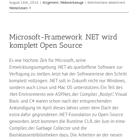
für
August 16th, 2016
|
Allgemein
,
Webwerkzeuge
|
Kommentare deaktiviert
Neues
Weiterlesen
in
Google
Go
1.7
Microsoft-Framework .NET wird
komplett Open Source
Es war höchste Zeit für Microsoft, seine
Entwicklungsumgebung .NET als quelloffene Software zur
Verfügung zu stellen. Jetzt hat der Softwareriese den Schritt
komplett vollzogen. .NET soll in Zukunft nicht nur Windows,
sondern auch Linux und Mac OS unterstützen. Ein Teil des
.Net-Environments wie ASP.Net, der Compiler „Roslyn", Visual
Basic und C# waren schon nach der entsprechenden
Ankündigung im April dieses Jahres unter dem Dach der
extra dafür gegründeten .NET-Foundation zu Open Source
geworden. Jetzt kommen die Runtime CLR, der Just-in-time-
Compiler, der Garbage Collector und die
Basisklassenbibliotheken dazu. Die Arbeiten an der neuen