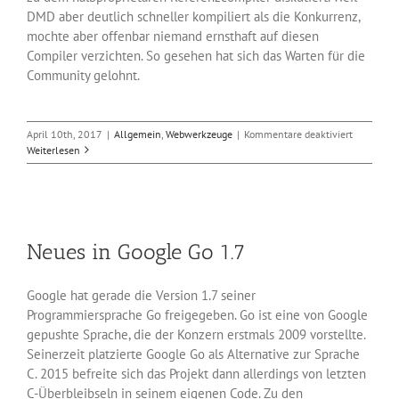
DMD aber deutlich schneller kompiliert als die Konkurrenz,
mochte aber offenbar niemand ernsthaft auf diesen
Compiler verzichten. So gesehen hat sich das Warten für die
Community gelohnt.
für
April 10th, 2017
|
Allgemein
,
Webwerkzeuge
|
Kommentare deaktiviert
D-
Weiterlesen
Referenzk
jetzt
unter
freier
Lizenz
Neues in Google Go 1.7
Google hat gerade die Version 1.7 seiner
Programmiersprache Go freigegeben. Go ist eine von Google
gepushte Sprache, die der Konzern erstmals 2009 vorstellte.
Seinerzeit platzierte Google Go als Alternative zur Sprache
C. 2015 befreite sich das Projekt dann allerdings von letzten
C-Überbleibseln in seinem eigenen Code. Zu den