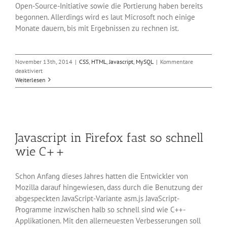
Open-Source-Initiative sowie die Portierung haben bereits
begonnen. Allerdings wird es laut Microsoft noch einige
Monate dauern, bis mit Ergebnissen zu rechnen ist.
November 13th, 2014
|
CSS
,
HTML
,
Javascript
,
MySQL
|
Kommentare
für
deaktiviert
Microsoft-
Weiterlesen
Framework
.NET
wird
komplett
Open
Javascript in Firefox fast so schnell
Source
wie C++
Schon Anfang dieses Jahres hatten die Entwickler von
Mozilla darauf hingewiesen, dass durch die Benutzung der
abgespeckten JavaScript-Variante asm.js JavaScript-
Programme inzwischen halb so schnell sind wie C++-
Applikationen. Mit den allerneuesten Verbesserungen soll