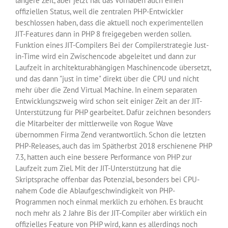
längere Zeit, aber jetzt hat das Vorhaben auch einen
offiziellen Status, weil die zentralen PHP-Entwickler
beschlossen haben, dass die aktuell noch experimentellen
JIT-Features dann in PHP 8 freigegeben werden sollen.
Funktion eines JIT-Compilers Bei der Compilerstrategie Just-
in-Time wird ein Zwischencode abgeleitet und dann zur
Laufzeit in architekturabhängigen Maschinencode übersetzt,
und das dann "just in time" direkt über die CPU und nicht
mehr über die Zend Virtual Machine. In einem separaten
Entwicklungszweig wird schon seit einiger Zeit an der JIT-
Unterstützung für PHP gearbeitet. Dafür zeichnen besonders
die Mitarbeiter der mittlerweile von Rogue Wave
übernommen Firma Zend verantwortlich. Schon die letzten
PHP-Releases, auch das im Spätherbst 2018 erschienene PHP
7.3, hatten auch eine bessere Performance von PHP zur
Laufzeit zum Ziel. Mit der JIT-Unterstützung hat die
Skriptsprache offenbar das Potenzial, besonders bei CPU-
nahem Code die Ablaufgeschwindigkeit von PHP-
Programmen noch einmal merklich zu erhöhen. Es braucht
noch mehr als 2 Jahre Bis der JIT-Compiler aber wirklich ein
offizielles Feature von PHP wird, kann es allerdings noch