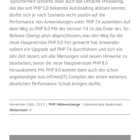
Typsicherheit schließt. Aber auch das OPcache Preloading,
das das seit PHP 5.0 bekannte Autoloading ablösen könnte,
dürfte sich je nach Szenario recht positiv auf die
Performance von Anwendungen unter PHP 7.4 auswirken. Auf
dem Weg zu PHP 8.0 Mit der Version 7.4 ist das Ende des 7er-
Release-Zweigs jetzt abgeschlossen, was den Weg für die
neue Hauptversion PHP 8.0 frei gemacht hat. Anwender
sollten ein Upgrade auf PHP 7.4 durchführen und sich ein
Jahr Zeit lassen, um alle Warnungen und neuen Hinweise zu
bearbeiten, bevor die neue Hauptversiom PHP 8.0
herauskommt. Mit PHP 8.0 kommt dann auch der schon
angekündigte Just-inTime(JIT)-Compiler, der einen weiteren,
deutlichen Performance-Schub bringen dürfte.
für
November 28th, 2019
|
PHP
,
Webwerkzeuge
|
Kommentare deaktiviert
Heute
Weiterlesen
erscheint
PHP
7.4