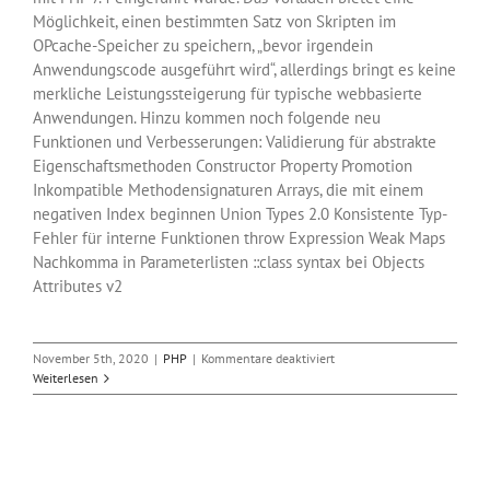
Möglichkeit, einen bestimmten Satz von Skripten im
OPcache-Speicher zu speichern, „bevor irgendein
Anwendungscode ausgeführt wird“, allerdings bringt es keine
merkliche Leistungssteigerung für typische webbasierte
Anwendungen. Hinzu kommen noch folgende neu
Funktionen und Verbesserungen: Validierung für abstrakte
Eigenschaftsmethoden Constructor Property Promotion
Inkompatible Methodensignaturen Arrays, die mit einem
negativen Index beginnen Union Types 2.0 Konsistente Typ-
Fehler für interne Funktionen throw Expression Weak Maps
Nachkomma in Parameterlisten ::class syntax bei Objects
Attributes v2
für
November 5th, 2020
|
PHP
|
Kommentare deaktiviert
PHP
Weiterlesen
8
kurz
vor
der
Veröffentlichung