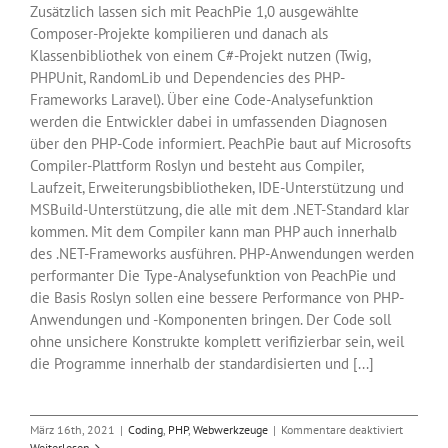
Zusätzlich lassen sich mit PeachPie 1,0 ausgewählte
Composer-Projekte kompilieren und danach als
Klassenbibliothek von einem C#-Projekt nutzen (Twig,
PHPUnit, RandomLib und Dependencies des PHP-
Frameworks Laravel). Über eine Code-Analysefunktion
werden die Entwickler dabei in umfassenden Diagnosen
über den PHP-Code informiert. PeachPie baut auf Microsofts
Compiler-Plattform Roslyn und besteht aus Compiler,
Laufzeit, Erweiterungsbibliotheken, IDE-Unterstützung und
MSBuild-Unterstützung, die alle mit dem .NET-Standard klar
kommen. Mit dem Compiler kann man PHP auch innerhalb
des .NET-Frameworks ausführen. PHP-Anwendungen werden
performanter Die Type-Analysefunktion von PeachPie und
die Basis Roslyn sollen eine bessere Performance von PHP-
Anwendungen und -Komponenten bringen. Der Code soll
ohne unsichere Konstrukte komplett verifizierbar sein, weil
die Programme innerhalb der standardisierten und [...]
für
März 16th, 2021
|
Coding
,
PHP
,
Webwerkzeuge
|
Kommentare deaktiviert
PHP-
Weiterlesen