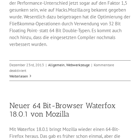
der Performance-Unterschied jetzt sogar auf den Faktor 1,5
gesunken sein, wie auf Hacks.Mozilla.org bekannt gegeben
wurde. Wesentlich dazu beigetragen hat die Optimierung der
Fließkomma-Operationen durch Verwendung von 32 Bit
Floating Point- statt 64 Bit Double-Typen. Es kommt auch
noch hinzu, dass die eingesetzten Compiler nochmals
verbessert wurden.
Dezember 23rd, 2013
|
Allgemein
,
Webwerkzeuge
|
Kommentare
für
deaktiviert
Javascript
Weiterlesen
in
Firefox
fast
so
Neuer 64 Bit-Browser Waterfox
schnell
wie
18.0.1 von Mozilla
C++
Mit Waterfox 18.0.1 bringt Mozilla wieder einen 64-Bit-
Firefox heraus. Das gab es früher schon einmal, aber die