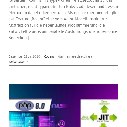
Außerdem kommt mit TypeProf ein Analysetool hinzu, das
einfachen, nicht typannotierten Ruby-Code lesen und dessen
Methoden dabei erkennen kann. Als noch experimentell gilt
das Feature „Ractor“, eine vom Actor-Modell inspirierte
Abstraktion für die nebenläufige Programmierung, die
entwickelt wurde, um parallele Ausführungsfunktionen ohne
Bedenken [...]
für
Dezember 28th, 2020
|
Coding
|
Kommentare deaktiviert
Ruby
Weiterlesen
3.0
zu
Weihnachten
veröffentlicht