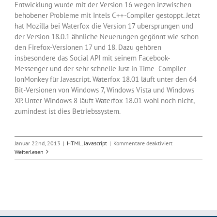
Entwicklung wurde mit der Version 16 wegen inzwischen
behobener Probleme mit Intels C++-Compiler gestoppt. Jetzt
hat Mozilla bei Waterfox die Version 17 übersprungen und
der Version 18.0.1 ähnliche Neuerungen gegönnt wie schon
den Firefox-Versionen 17 und 18. Dazu gehören
insbesondere das Social API mit seinem Facebook-
Messenger und der sehr schnelle Just in Time -Compiler
IonMonkey für Javascript. Waterfox 18.01 läuft unter den 64
Bit-Versionen von Windows 7, Windows Vista und Windows
XP. Unter Windows 8 läuft Waterfox 18.01 wohl noch nicht,
zumindest ist dies Betriebssystem.
für
Januar 22nd, 2013
|
HTML
,
Javascript
|
Kommentare deaktiviert
Neuer
Weiterlesen
64
Bit-
Browser
Waterfox
18.0.1
von
Mozilla