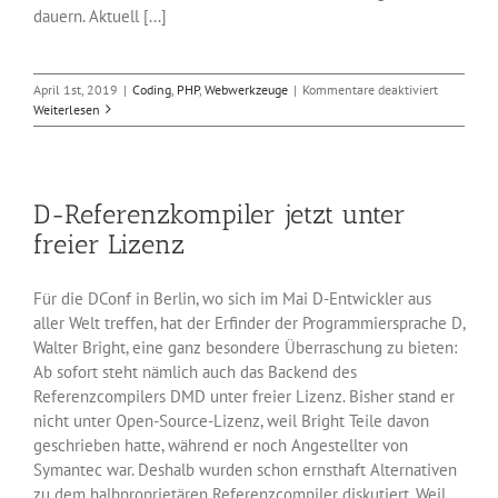
dauern. Aktuell [...]
für
April 1st, 2019
|
Coding
,
PHP
,
Webwerkzeuge
|
Kommentare deaktiviert
PHP
Weiterlesen
8.0
kommt
mit
Just-
D-Referenzkompiler jetzt unter
In-
Time-
freier Lizenz
Compiler
Für die DConf in Berlin, wo sich im Mai D-Entwickler aus
aller Welt treffen, hat der Erfinder der Programmiersprache D,
Walter Bright, eine ganz besondere Überraschung zu bieten:
Ab sofort steht nämlich auch das Backend des
Referenzcompilers DMD unter freier Lizenz. Bisher stand er
nicht unter Open-Source-Lizenz, weil Bright Teile davon
geschrieben hatte, während er noch Angestellter von
Symantec war. Deshalb wurden schon ernsthaft Alternativen
zu dem halbproprietären Referenzcompiler diskutiert. Weil