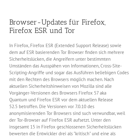
kritisc
Lücken
in
Browser-Updates für Firefox,
drei
Modul
Firefox ESR und Tor
von
Drupal
In Firefox, Firefox ESR (Extended Support Release) sowie
dem auf ESR basierenden Tor Browser finden sich mehrere
Sicherheitslücken, die Angreifern unter bestimmten
Umständen das Ausspähen von Informationen, Cross-Site-
Scripting-Angriffe und sogar das Ausführen beliebigen Codes
mit den Rechten des Browsers möglich machen. Nach
aktuellen Sicherheitshinweisen von Mozilla sind alle
Vorgänger-Versionen des Browsers Firefox 57 aka
Quantum und Firefox ESR vor dem aktuellen Release
52.5 betroffen. Die Versionen vor 7.0.10 des
anonymisierenden Tor Browsers sind such verwundbar, weil
der Tor-Browser auf Firefox ESR aufsetzt. Unter den
insgesamt 15 in Firefox geschlossenen Sicherheitslücken
bewerten die Entwickler drei als "kritisch" und eine als