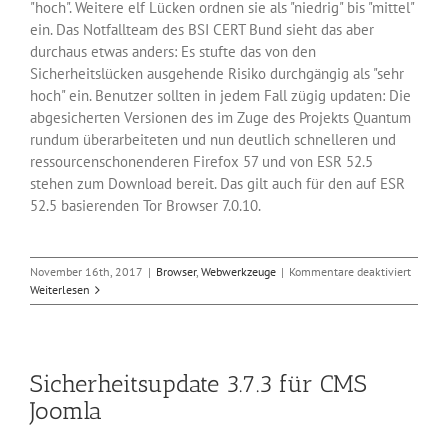
"hoch". Weitere elf Lücken ordnen sie als "niedrig" bis "mittel"
ein. Das Notfallteam des BSI CERT Bund sieht das aber
durchaus etwas anders: Es stufte das von den
Sicherheitslücken ausgehende Risiko durchgängig als "sehr
hoch" ein. Benutzer sollten in jedem Fall zügig updaten: Die
abgesicherten Versionen des im Zuge des Projekts Quantum
rundum überarbeiteten und nun deutlich schnelleren und
ressourcenschonenderen Firefox 57 und von ESR 52.5
stehen zum Download bereit. Das gilt auch für den auf ESR
52.5 basierenden Tor Browser 7.0.10.
für
November 16th, 2017
|
Browser
,
Webwerkzeuge
|
Kommentare deaktiviert
Browse
Weiterlesen
Update
für
Firefox,
Firefox
Sicherheitsupdate 3.7.3 für CMS
ESR
und
Joomla
Tor