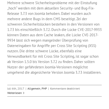
Mehrere schwere Sicherheitsprobleme mit der Einstufung
„hoch“ werden mit dem aktuellen Security- und Bug-Fix-
Release 3.7.3 von Joomla behoben. Dabei wurden auch
mehrere andere Bugs in dem CMS beseitigt. Zei der
schweren Sicherheitslücken bestehen in den Versionen von
1.7.3 bis einschließlich 3.7.2. Durch die Lücke CVE-2017-9933
können Daten aus dem Cache leaken, die Lücke CVE-2017-
9934 lässt sich wegen mangelnder Überprüfung von
Dateneingaben für Angriffe per Cross Site Scripting (XSS)
nutzen. Die dritte schwere Lücke, ebenfalls eine
Verwundbarkeit für mit Cross Site Scripting, ist sogar schon
ab Version 1.5.0 bis Version 3.7.2 zu finden. Daher sollten
Nutzer der gefährdeten Joomla-Versionen möglichst
umgehend die abgesicherte Version Joomla 3.7.3 installieren.
für
Juli 6th, 2017
|
Allgemein
,
PHP
|
Kommentare deaktiviert
Sicherheitsupdate
Weiterlesen
3.7.3
für
CMS