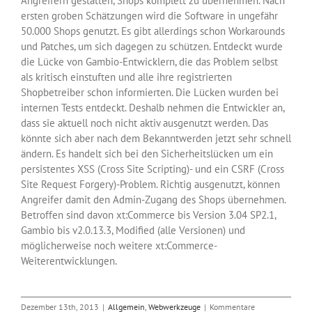
Angreifern gestatten, Shops komplett zu übernehmen. Nach
ersten groben Schätzungen wird die Software in ungefähr
50.000 Shops genutzt. Es gibt allerdings schon Workarounds
und Patches, um sich dagegen zu schützen. Entdeckt wurde
die Lücke von Gambio-Entwicklern, die das Problem selbst
als kritisch einstuften und alle ihre registrierten
Shopbetreiber schon informierten. Die Lücken wurden bei
internen Tests entdeckt. Deshalb nehmen die Entwickler an,
dass sie aktuell noch nicht aktiv ausgenutzt werden. Das
könnte sich aber nach dem Bekanntwerden jetzt sehr schnell
ändern. Es handelt sich bei den Sicherheitslücken um ein
persistentes XSS (Cross Site Scripting)- und ein CSRF (Cross
Site Request Forgery)-Problem. Richtig ausgenutzt, können
Angreifer damit den Admin-Zugang des Shops übernehmen.
Betroffen sind davon xt:Commerce bis Version 3.04 SP2.1,
Gambio bis v2.0.13.3, Modified (alle Versionen) und
möglicherweise noch weitere xt:Commerce-
Weiterentwicklungen.
Dezember 13th, 2013
|
Allgemein
,
Webwerkzeuge
|
Kommentare