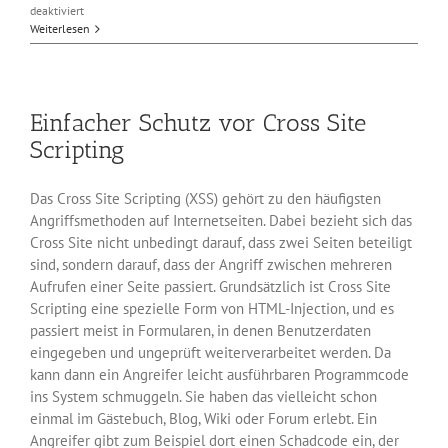
für
deaktiviert
Online-
Weiterlesen
Shops
mit
xt:Commerce
sind
Einfacher Schutz vor Cross Site
akut
gefährdet
Scripting
Das Cross Site Scripting (XSS) gehört zu den häufigsten
Angriffsmethoden auf Internetseiten. Dabei bezieht sich das
Cross Site nicht unbedingt darauf, dass zwei Seiten beteiligt
sind, sondern darauf, dass der Angriff zwischen mehreren
Aufrufen einer Seite passiert. Grundsätzlich ist Cross Site
Scripting eine spezielle Form von HTML-Injection, und es
passiert meist in Formularen, in denen Benutzerdaten
eingegeben und ungeprüft weiterverarbeitet werden. Da
kann dann ein Angreifer leicht ausführbaren Programmcode
ins System schmuggeln. Sie haben das vielleicht schon
einmal im Gästebuch, Blog, Wiki oder Forum erlebt. Ein
Angreifer gibt zum Beispiel dort einen Schadcode ein, der