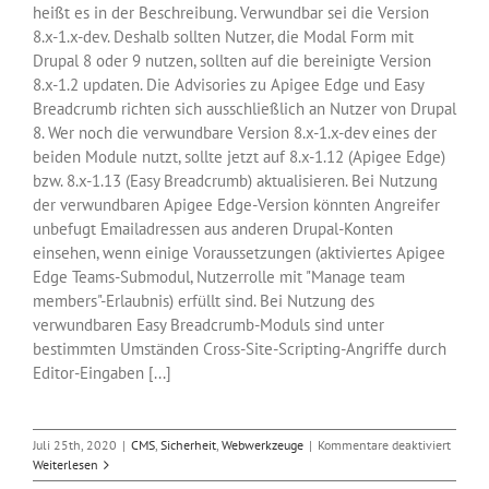
heißt es in der Beschreibung. Verwundbar sei die Version
8.x-1.x-dev. Deshalb sollten Nutzer, die Modal Form mit
Drupal 8 oder 9 nutzen, sollten auf die bereinigte Version
8.x-1.2 updaten. Die Advisories zu Apigee Edge und Easy
Breadcrumb richten sich ausschließlich an Nutzer von Drupal
8. Wer noch die verwundbare Version 8.x-1.x-dev eines der
beiden Module nutzt, sollte jetzt auf 8.x-1.12 (Apigee Edge)
bzw. 8.x-1.13 (Easy Breadcrumb) aktualisieren. Bei Nutzung
der verwundbaren Apigee Edge-Version könnten Angreifer
unbefugt Emailadressen aus anderen Drupal-Konten
einsehen, wenn einige Voraussetzungen (aktiviertes Apigee
Edge Teams-Submodul, Nutzerrolle mit "Manage team
members"-Erlaubnis) erfüllt sind. Bei Nutzung des
verwundbaren Easy Breadcrumb-Moduls sind unter
bestimmten Umständen Cross-Site-Scripting-Angriffe durch
Editor-Eingaben [...]
für
Juli 25th, 2020
|
CMS
,
Sicherheit
,
Webwerkzeuge
|
Kommentare deaktiviert
Update
Weiterlesen
gegen