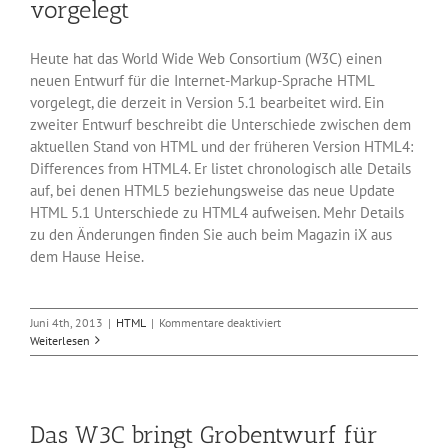
vorgelegt
Heute hat das World Wide Web Consortium (W3C) einen
neuen Entwurf für die Internet-Markup-Sprache HTML
vorgelegt, die derzeit in Version 5.1 bearbeitet wird. Ein
zweiter Entwurf beschreibt die Unterschiede zwischen dem
aktuellen Stand von HTML und der früheren Version HTML4:
Differences from HTML4. Er listet chronologisch alle Details
auf, bei denen HTML5 beziehungsweise das neue Update
HTML 5.1 Unterschiede zu HTML4 aufweisen. Mehr Details
zu den Änderungen finden Sie auch beim Magazin iX aus
dem Hause Heise.
für
Juni 4th, 2013
|
HTML
|
Kommentare deaktiviert
HTML
Weiterlesen
5.1-
Entwurf
heute
vom
Das W3C bringt Grobentwurf für
W3C
vorgelegt