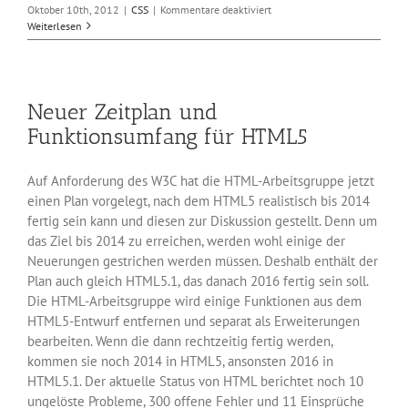
für
Oktober 10th, 2012
|
CSS
|
Kommentare deaktiviert
Das
Weiterlesen
W3C
bringt
Grobentwurf
für
Neuer Zeitplan und
Aufzählungszeichen
Funktionsumfang für HTML5
Auf Anforderung des W3C hat die HTML-Arbeitsgruppe jetzt
einen Plan vorgelegt, nach dem HTML5 realistisch bis 2014
fertig sein kann und diesen zur Diskussion gestellt. Denn um
das Ziel bis 2014 zu erreichen, werden wohl einige der
Neuerungen gestrichen werden müssen. Deshalb enthält der
Plan auch gleich HTML5.1, das danach 2016 fertig sein soll.
Die HTML-Arbeitsgruppe wird einige Funktionen aus dem
HTML5-Entwurf entfernen und separat als Erweiterungen
bearbeiten. Wenn die dann rechtzeitig fertig werden,
kommen sie noch 2014 in HTML5, ansonsten 2016 in
HTML5.1. Der aktuelle Status von HTML berichtet noch 10
ungelöste Probleme, 300 offene Fehler und 11 Einsprüche