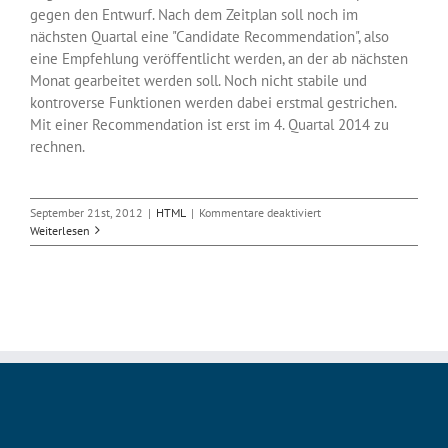
gegen den Entwurf. Nach dem Zeitplan soll noch im
nächsten Quartal eine "Candidate Recommendation", also
eine Empfehlung veröffentlicht werden, an der ab nächsten
Monat gearbeitet werden soll. Noch nicht stabile und
kontroverse Funktionen werden dabei erstmal gestrichen.
Mit einer Recommendation ist erst im 4. Quartal 2014 zu
rechnen.
für
September 21st, 2012
|
HTML
|
Kommentare deaktiviert
Neuer
Weiterlesen
Zeitplan
und
Funktionsumfang
für
HTML5