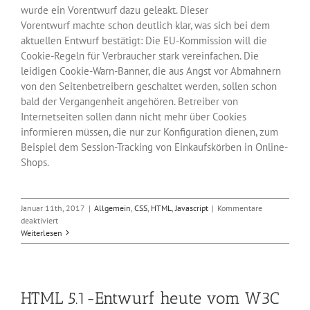
wurde ein Vorentwurf dazu geleakt. Dieser
Vorentwurf machte schon deutlich klar, was sich bei dem
aktuellen Entwurf bestätigt: Die EU-Kommission will die
Cookie-Regeln für Verbraucher stark vereinfachen. Die
leidigen Cookie-Warn-Banner, die aus Angst vor Abmahnern
von den Seitenbetreibern geschaltet werden, sollen schon
bald der Vergangenheit angehören. Betreiber von
Internetseiten sollen dann nicht mehr über Cookies
informieren müssen, die nur zur Konfiguration dienen, zum
Beispiel dem Session-Tracking von Einkaufskörben in Online-
Shops.
Januar 11th, 2017
|
Allgemein
,
CSS
,
HTML
,
Javascript
|
Kommentare
für
deaktiviert
Das
Weiterlesen
Ende
der
Cookie-
Warnungen
HTML 5.1-Entwurf heute vom W3C