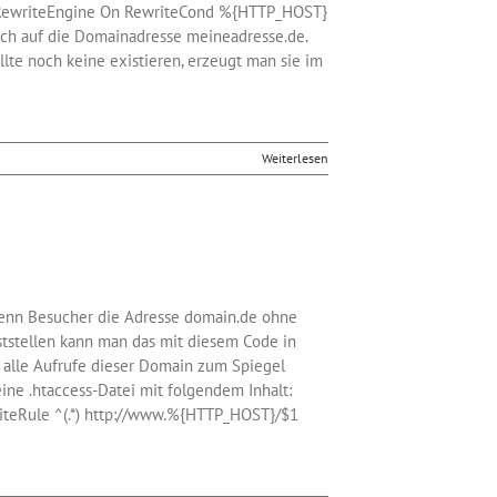
e: RewriteEngine On RewriteCond %{HTTP_HOST}
ich auf die Domainadresse meineadresse.de.
lte noch keine existieren, erzeugt man sie im
Weiterlesen
wenn Besucher die Adresse domain.de ohne
ststellen kann man das mit diesem Code in
n alle Aufrufe dieser Domain zum Spiegel
ne .htaccess-Datei mit folgendem Inhalt:
eRule ^(.*) http://www.%{HTTP_HOST}/$1