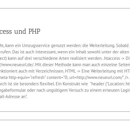
ccess und PHP
t, kann ein Umzugsservice genutzt werden: die Weiterleitung. Sobald j
ufen. Das ist auch interessant, wenn ein Inhalt sowohl unter der alten
rect) kann auf drei verschiedene Arten realisiert werden. .htaccess -> 
p://www.neueurl.de/. Mit dieser Methode kann man auch einzelne Seiten 
funktioniert auch mit Verzeichnissen. HTML -> Eine Weiterleitung mit 
eta http-equiv="refresh" content="0; url=http://www.neueurl.com/" />
 ist sie besonders flexibel. Ein Konstrukt wie "header ("Location: htt
Eingabeformular oder nach ungültigem Versuch zu einem erneuten Logi
il-Adresse an".