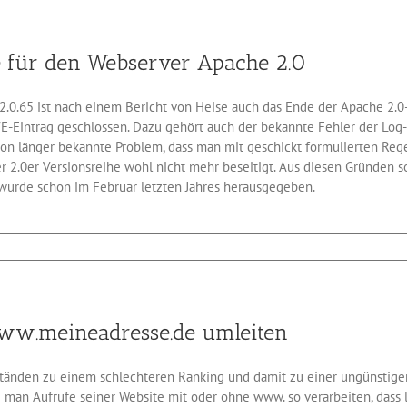
ien
te für den Webserver Apache 2.0
ng
l
2.0.65 ist nach einem Bericht von Heise auch das Ende der Apache 2.
ühren
E-Eintrag geschlossen. Dazu gehört auch der bekannte Fehler der Log-
hon länger bekannte Problem, dass man mit geschickt formulierten Rege
er 2.0er Versionsreihe wohl nicht mehr beseitigt. Aus diesen Gründen 
 wurde schon im Februar letzten Jahres herausgegeben.
zte
herheitsupdate
w.meineadresse.de umleiten
server
che
tänden zu einem schlechteren Ranking und damit zu einer ungünstiger
lte man Aufrufe seiner Website mit oder ohne www. so verarbeiten, dass