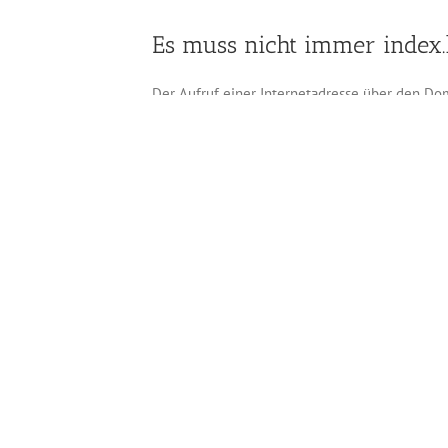
Es muss nicht immer index.
Der Aufruf einer Internetadresse über den D
auf die Datei index.html. Wenn man Zugriff au
Zugriff auf den Webserver geht das aber auch,
hallo.html Es ist auch möglich, mehrere Datei
hallo.php hallo.html hallo.htm
Januar 10th, 2011
|
Allgemein
|
Kommentare deaktiviert