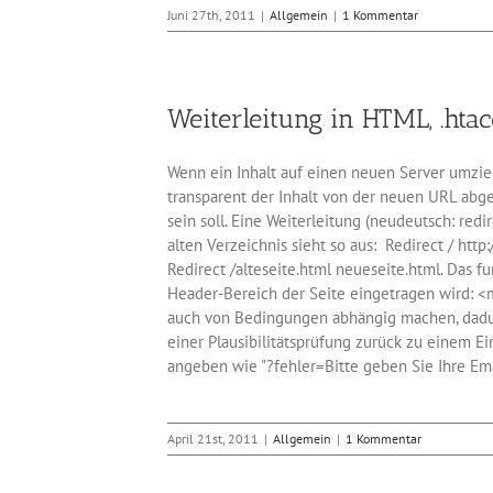
Juni 27th, 2011
|
Allgemein
|
1 Kommentar
Weiterleitung in HTML, .hta
Wenn ein Inhalt auf einen neuen Server umzieh
transparent der Inhalt von der neuen URL abger
sein soll. Eine Weiterleitung (neudeutsch: redi
alten Verzeichnis sieht so aus: Redirect / htt
Redirect /alteseite.html neueseite.html. Das 
Header-Bereich der Seite eingetragen wird: <m
auch von Bedingungen abhängig machen, dadurch
einer Plausibilitätsprüfung zurück zu einem 
angeben wie "?fehler=Bitte geben Sie Ihre Ema
April 21st, 2011
|
Allgemein
|
1 Kommentar