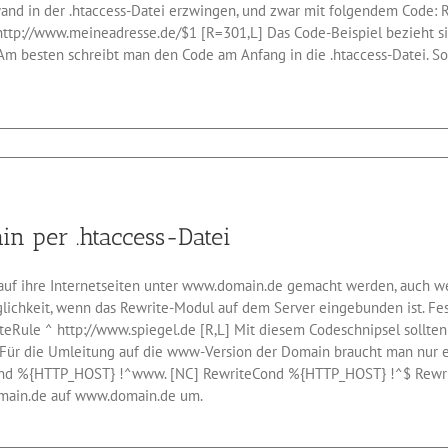
ufwand in der .htaccess-Datei erzwingen, und zwar mit folgendem Cod
 http://www.meineadresse.de/$1 [R=301,L] Das Code-Beispiel bezieht s
 Am besten schreibt man den Code am Anfang in die .htaccess-Datei. Sol
ufe
e
.
 per .htaccess-Datei
.meineadresse.de
eiten
e auf ihre Internetseiten unter www.domain.de gemacht werden, auch 
lichkeit, wenn das Rewrite-Modul auf dem Server eingebunden ist. Fe
teRule ^ http://www.spiegel.de [R,L] Mit diesem Codeschnipsel sollte
… Für die Umleitung auf die www-Version der Domain braucht man nur ei
ond %{HTTP_HOST} !^www. [NC] RewriteCond %{HTTP_HOST} !^$ Rewrit
domain.de auf www.domain.de um.