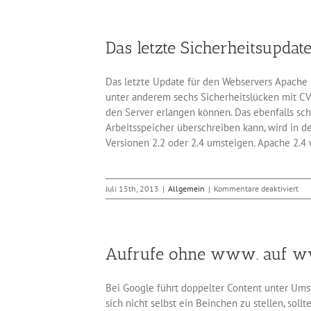
in
Date
mit
Das letzte Sicherheitsupda
der
Endu
.htm
Das letzte Update für den Webservers Apache 
ausf
unter anderem sechs Sicherheitslücken mit CV
den Server erlangen können. Das ebenfalls sc
Arbeitsspeicher überschreiben kann, wird in d
Versionen 2.2 oder 2.4 umsteigen. Apache 2.4
für
Juli 15th, 2013
|
Allgemein
|
Kommentare deaktiviert
Das
let
Sic
für
Aufrufe ohne www. auf ww
den
Web
Apa
Bei Google führt doppelter Content unter Ums
2.0
sich nicht selbst ein Beinchen zu stellen, sol