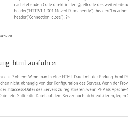
nachstehenden Code direkt in den Quellcode des weiterleiten
header("HTTP/1.1 301 Moved Permanently"); header("Location: 
header("Connection: close"); ?>
für
ktiviert
Dauerhafte
Weiterleitung
auf
eine
ung .html ausführen
neue
Domainadresse
nnt das Problem: Wenn man in eine HTML-Datei mit der Endung .html PHP
en nicht, abhängig von der Konfiguration des Servers. Wenn der Provid
r .htaccess-Datei des Servers zu registrieren, wenn PHP als Apache-M
-Datei ein. Sollte die Datei auf dem Server noch nicht existieren, lege