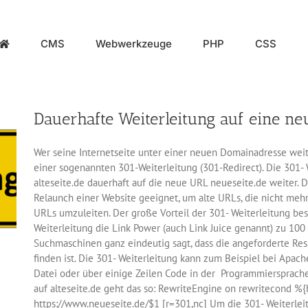
CMS
Webwerkzeuge
PHP
CSS
Dauerhafte Weiterleitung auf eine n
Wer seine Internetseite unter einer neuen Domainadresse wei
einer sogenannten 301-Weiterleitung (301-Redirect). Die 301- W
alteseite.de dauerhaft auf die neue URL neueseite.de weiter. D
Relaunch einer Website geeignet, um alte URLs, die nicht mehr
URLs umzuleiten. Der große Vorteil der 301- Weiterleitung best
Weiterleitung die Link Power (auch Link Juice genannt) zu 100
Suchmaschinen ganz eindeutig sagt, dass die angeforderte Re
finden ist. Die 301- Weiterleitung kann zum Beispiel bei Apac
Datei oder über einige Zeilen Code in der Programmiersprache 
auf alteseite.de geht das so: RewriteEngine on rewritecond %{h
https://www.neueseite.de/$1 [r=301,nc] Um die 301- Weiterlei