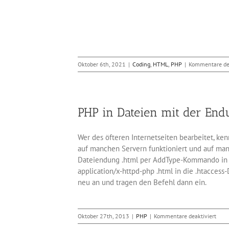
Oktober 6th, 2021
|
Coding
,
HTML
,
PHP
|
Kommentare dea
PHP in Dateien mit der End
Wer des öfteren Internetseiten bearbeitet, ke
auf manchen Servern funktioniert und auf manch
Dateiendung .html per AddType-Kommando in de
application/x-httpd-php .html in die .htaccess
neu an und tragen den Befehl dann ein.
für
Oktober 27th, 2013
|
PHP
|
Kommentare deaktiviert
PHP