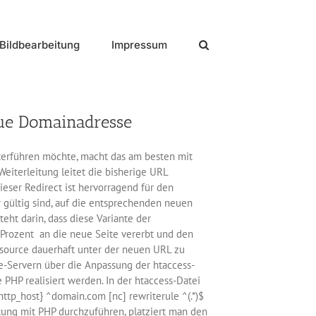
Bildbearbeitung
Impressum
eue Domainadresse
terführen möchte, macht das am besten mit
eiterleitung leitet die bisherige URL
ieser Redirect ist hervorragend für den
 gültig sind, auf die entsprechenden neuen
eht darin, dass diese Variante der
 Prozent an die neue Seite vererbt und den
ssource dauerhaft unter der neuen URL zu
he-Servern über die Anpassung der htaccess-
PHP realisiert werden. In der htaccess-Datei
ttp_host} ^domain.com [nc] rewriterule ^(.*)$
tung mit PHP durchzuführen, platziert man den