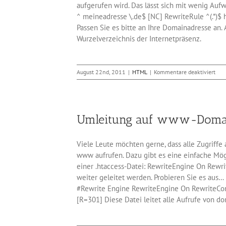
aufgerufen wird. Das lässt sich mit wenig A
^ meineadresse \.de$ [NC] RewriteRule ^(.*)$
Passen Sie es bitte an Ihre Domainadresse an.
Wurzelverzeichnis der Internetpräsenz.
für
August 22nd, 2011
|
HTML
|
Kommentare deaktiviert
Aufr
ohn
www
auf
Umleitung auf www-Domain
www
uml
Viele Leute möchten gerne, dass alle Zugriff
www aufrufen. Dazu gibt es eine einfache Mög
einer .htaccess-Datei: RewriteEngine On Rewri
weiter geleitet werden. Probieren Sie es aus
#Rewrite Engine RewriteEngine On RewriteC
[R=301] Diese Datei leitet alle Aufrufe von 