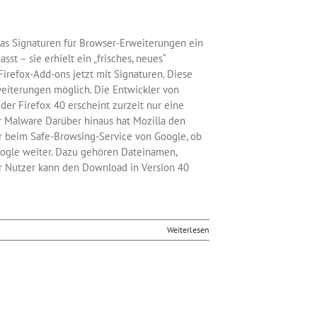
das Signaturen für Browser-Erweiterungen ein
t – sie erhielt ein „frisches, neues“
Firefox-Add-ons jetzt mit Signaturen. Diese
rweiterungen möglich. Die Entwickler von
er Firefox 40 erscheint zurzeit nur eine
or Malware Darüber hinaus hat Mozilla den
r beim Safe-Browsing-Service von Google, ob
oogle weiter. Dazu gehören Dateinamen,
er Nutzer kann den Download in Version 40
Weiterlesen