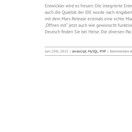
Entwickler wird es freuen: Die integrierte Ent
auch die Qualität der IDE wurde nach Angaben 
mit dem Mars-Release erstmals eine echte Mac-
„Öffnen mit“ jetzt auch wie gewünscht funktio
Deutsch finden Sie bei Heise. Die diversen Pa
Juni 25th, 2015
|
Javascript
,
MySQL
,
PHP
|
Kommentare de
Hello im Firefox
bwerkzeuge