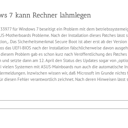
Plugins
locken
ws 7 kann Rechner lahmlegen
Hacker
an
133977 für Windows 7 beseitigt ein Problem mit dem betriebssysteme
SUS-Motherboards Probleme. Nach der Installation dieses Patches lässt 
ion„. Das Sicherheitsmerkmal Secure Boot ist aber erst ab der Versio
ss das UEFI-BIOS nach der Installation fälschlicherweise davon ausgeh
diesem Problem gab es schon kurz nach Veröffentlichung des Patches i
 und setzte dann am 12. April den Status des Updates sogar von „option
ei vielen Systemen mit ASUS-Mainboards nun auch die automatische Ins
lermeldungen. Inzwischen wissen wir, daß Microsoft im Grunde nichts 
ür diesen Fehler verantwortlich zeichnet. Nach deren Hinweisen lässt 
h
133977
dows