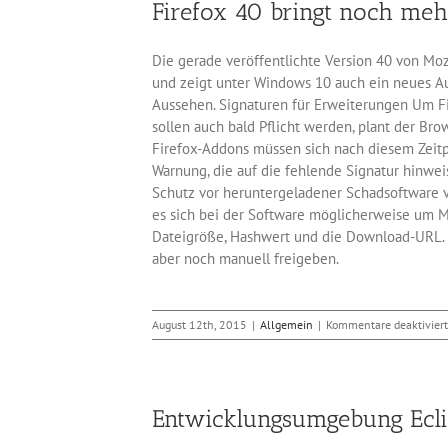
Firefox 40 bringt noch meh
7
kan
Rech
Die gerade veröffentlichte Version 40 von Moz
lah
und zeigt unter Windows 10 auch ein neues Auss
Aussehen. Signaturen für Erweiterungen Um Fire
sollen auch bald Pflicht werden, plant der Bro
Firefox-Addons müssen sich nach diesem Zeitpu
Warnung, die auf die fehlende Signatur hinwei
Schutz vor heruntergeladener Schadsoftware v
es sich bei der Software möglicherweise um M
Dateigröße, Hashwert und die Download-URL. W
aber noch manuell freigeben.
August 12th, 2015
|
Allgemein
|
Kommentare deaktiviert
Entwicklungsumgebung Ecli