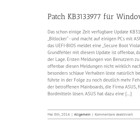
Patch KB3133977 für Windo
Das schon einige Zeit verfügbare Update KB3
„Bitlocker“ - und macht auf einigen PCs mit A
das UEFI-BIOS meldet eine „Secure Boot Violat
Grundfehler mit diesem Update ist offenbar, da
der Lage. Ersten Meldungen von Benutzern zu 
offenbar diesen Meldungen nicht wirklich nach
besonders schlaue Verhalten löste natürlich b
führte in der Folge zu noch deutlich mehr Feh
der betroffenen Mainboards, die Firma ASUS, f
Bordmitteln lösen. ASUS hat dazu eine [...]
für
Mai 8th, 2016
|
Allgemein
|
Kommentare deaktiviert
Patc
KB3
für
Win