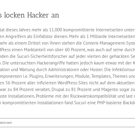
ht
erheitslücken
s locken Hacker an
t
tal dieses Jahres mehr als 11.000 kompromittierte Internetseiten unter
ngreifern als Einfallstor dienen. Mehr als 1 Milliarde Internetseiten
r mehr als einem Drittel von ihnen stehen die Content-Management-Sys
ress einen Marktanteil von über 60 Prozent, was auch auf seine durc
nden die Sucuri-Sicherheitsforscher auf jeder vierten der gehackten Se
b. Die untersuchten Hackerangriffe hatten jedoch kaum etwas mit der
ation und Wartung durch Administratoren oder Hoster. Die Infektionsu
mponenten i.e. Plugins, Erweiterungen, Module, Templates, Themes 
n 56 Prozent aller infizierten WordPress-Sites nicht auf dem aktuellen
war zu 84 Prozent veraltet, Drupal zu 81 Prozent und Magento sogar zu
te Installationen, Probleme mit der Rückwärtskompatibilität und last n
ompromittierten Installationen fand Sucuri eine PHP-basierte Backdoo
für
ktiviert
Veraltete
WordPress-