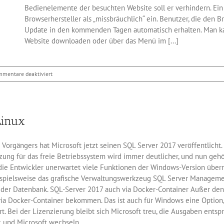
Bedienelemente der besuchten Website soll er verhindern. Ein 
Browserhersteller als „missbräuchlich“ ein. Benutzer, die den B
Update in den kommenden Tagen automatisch erhalten. Man ka
Website downloaden oder über das Menü im [...]
für
mentare deaktiviert
Google
hat
Chrome
64
Linux
freigegeben
 Vorgängers hat Microsoft jetzt seinen SQL Server 2017 veröffentlicht.
zung für das freie Betriebssystem wird immer deutlicher, und nun gehö
e Entwickler unerwartet viele Funktionen der Windows-Version überno
eispielsweise das grafische Verwaltungswerkzeug SQL Server Manageme
on der Datenbank. SQL-Server 2017 auch via Docker-Container Außer d
via Docker-Container bekommen. Das ist auch für Windows eine Option,
ert. Bei der Lizenzierung bleibt sich Microsoft treu, die Ausgaben en
 und Microsoft wechseln.