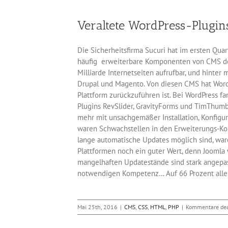
mac
Sich
Veraltete WordPress-Plugin
dich
Die Sicherheitsfirma Sucuri hat im ersten Quar
häufig erweiterbare Komponenten von CMS den A
Milliarde Internetseiten aufrufbar, und hinte
Drupal und Magento. Von diesen CMS hat WordP
Plattform zurückzuführen ist. Bei WordPress fa
Plugins RevSlider, GravityForms und TimThum
mehr mit unsachgemäßer Installation, Konfigur
waren Schwachstellen in den Erweiterungs-Ko
lange automatische Updates möglich sind, ware
Plattformen noch ein guter Wert, denn Joomla 
mangelhaften Updatestände sind stark angepass
notwendigen Kompetenz… Auf 66 Prozent aller k
Mai 25th, 2016
|
CMS
,
CSS
,
HTML
,
PHP
|
Kommentare dea