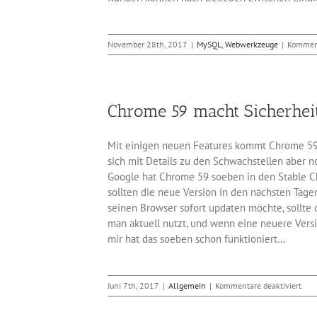
November 28th, 2017
|
MySQL
,
Webwerkzeuge
|
Komment
Chrome 59 macht Sicherheit
Mit einigen neuen Features kommt Chrome 59.0.
sich mit Details zu den Schwachstellen aber 
Google hat Chrome 59 soeben in den Stable C
sollten die neue Version in den nächsten Ta
seinen Browser sofort updaten möchte, sollte
man aktuell nutzt, und wenn eine neuere Versi
mir hat das soeben schon funktioniert…
für
Juni 7th, 2017
|
Allgemein
|
Kommentare deaktiviert
Chr
59