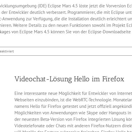
wicklungsumgebung (IDE) Eclipse Mars 4.5 löste jetzt die Vorversion E
der Entwickler deutlich verbessert. Programmierer, die mit Eclipse unt
Anwendung zur Verfügung, die die Installation deutlich erleichtert un
nieren. Weitere Details zu den neuen Funktionen sowohl im Projekt Ecl
ckages von Eclipse Mars 4.5 können Sie von der Eclipse-Downloadseite
für
aktiviert
Entwicklungsumgebung
Eclipse
Mars
4.5
Videochat-Lösung Hello im Firefox
Eine interessante neue Möglichkeit für Entwickler von Internet
Webseiten einzubinden, ist die WebRTC-Technologie. Monatela
namens Hello für Firefox getestet und jetzt offiziell angekünd
Möglichkeiten von Anwendungen wie Skype oder Hangouts in s
der neuesten Beta-Version von Firefox integrierten Lösung k
Videotelefonate oder Chats mit anderen Firefox-Nutzern dire