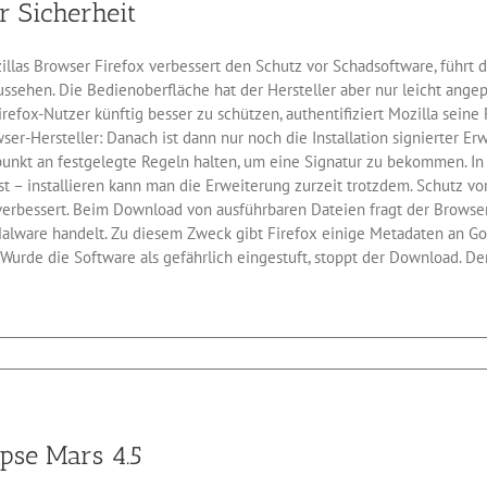
r Sicherheit
n
ner
illas Browser Firefox verbessert den Schutz vor Schadsoftware, führt 
mlegen
ehen. Die Bedienoberfläche hat der Hersteller aber nur leicht angepass
fox-Nutzer künftig besser zu schützen, authentifiziert Mozilla seine 
wser-Hersteller: Danach ist dann nur noch die Installation signierter E
nkt an festgelegte Regeln halten, um eine Signatur zu bekommen. In d
st – installieren kann man die Erweiterung zurzeit trotzdem. Schutz v
erbessert. Beim Download von ausführbaren Dateien fragt der Browse
alware handelt. Zu diesem Zweck gibt Firefox einige Metadaten an G
urde die Software als gefährlich eingestuft, stoppt der Download. D
für
Firefox
40
bringt
noch
pse Mars 4.5
mehr
Sicherheit