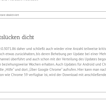
für
are deaktiviert
SQL
Server
2017
auch
slücken dicht
für
Linux
3071.86 daher und schließt auch wieder eine Anzahl teilweise kritisch
noch etwas zurückhalten, bis deren Behebung per Update bei einer Me
hannel überführt und auch schon mit der Verteilung des Updates beg
gen beziehungsweise Wochen erhalten. Auch Updates für Android und 
 die „Hilfe“ und dort „Über Google Chrome“ aufrufen. Hier kann man n
on wie Chrome 59 verfügbar ist, wird der Download mit anschließender 
ome