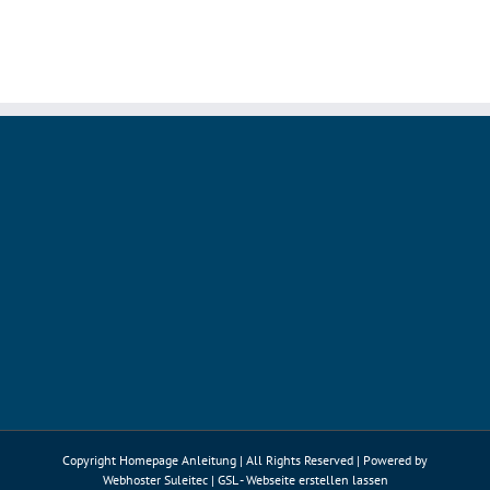
verbirgt
seinen
User
Agent
String
Copyright Homepage Anleitung | All Rights Reserved | Powered by
Webhoster Suleitec
|
GSL - Webseite erstellen lassen