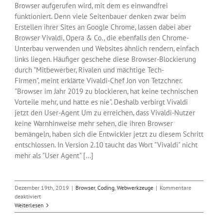
Browser aufgerufen wird, mit dem es einwandfrei
funktioniert. Denn viele Seitenbauer denken zwar beim
Erstellen ihrer Sites an Google Chrome, lassen dabei aber
Browser Vivaldi, Opera & Co., die ebenfalls den Chrome-
Unterbau verwenden und Websites ähnlich rendern, einfach
links liegen. Häufiger geschehe diese Browser-Blockierung
durch "Mitbewerber, Rivalen und mächtige Tech-
Firmen", meint erklärte Vivaldi-Chef Jon von Tetzchner.
"Browser im Jahr 2019 zu blockieren, hat keine technischen
Vorteile mehr, und hatte es nie". Deshalb verbirgt Vivaldi
jetzt den User-Agent Um zu erreichen, dass Vivaldi-Nutzer
keine Warnhinweise mehr sehen, die ihren Browser
bemängeln, haben sich die Entwickler jetzt zu diesem Schritt
entschlossen. In Version 2.10 taucht das Wort "Vivaldi" nicht
mehr als "User Agent" [...]
Dezember 19th, 2019
|
Browser
,
Coding
,
Webwerkzeuge
|
Kommentare
für
deaktiviert
Vivaldi
Weiterlesen
2.10