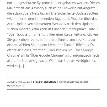
noch ungeschützte Systeme kleiner gehalten werden. Dieses
Mal enthält das Advisory auch keine Hinweise auf Angriffe,
die schon übers Netz laufen. Die Sicherheits-Updates sollen
wie immer in den kommenden Tagen und Wochen über das
Auto-Update verteilt werden. Wer aktiv nach den Updates
suchen möchte, kann kann das über den Menüpunkt "Hilfe"->
"Über Google Chrome" tun. Hier eine Kurzanleitung: Klicken
Sie ganz oben rechts auf die drei Punkte, um das Menü zu
öffnen. Wählen Sie in dem Menü den Punkt "Hilfe" aus. Es
öffnet sich ein Untermenü. Hier klicken Sie "Über Google
Chrome" an. In "Über Google Chrome" wird automatisch nach
aktuellen Updates gesucht. Wenn das Update verfügbar ist,
wird es [...]
für
August 17th, 2021
|
Browser
,
Sicherheit
|
Kommentare deaktiviert
Update
Weiterlesen
für
Browser
Chrome
beseitigt