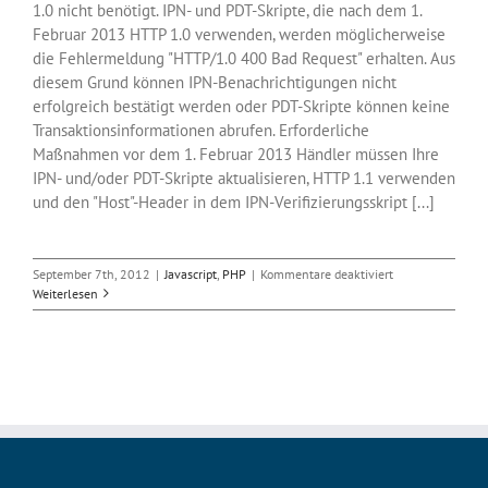
1.0 nicht benötigt. IPN- und PDT-Skripte, die nach dem 1.
Februar 2013 HTTP 1.0 verwenden, werden möglicherweise
die Fehlermeldung "HTTP/1.0 400 Bad Request" erhalten. Aus
diesem Grund können IPN-Benachrichtigungen nicht
erfolgreich bestätigt werden oder PDT-Skripte können keine
Transaktionsinformationen abrufen. Erforderliche
Maßnahmen vor dem 1. Februar 2013 Händler müssen Ihre
IPN- und/oder PDT-Skripte aktualisieren, HTTP 1.1 verwenden
und den "Host"-Header in dem IPN-Verifizierungsskript [...]
für
September 7th, 2012
|
Javascript
,
PHP
|
Kommentare deaktiviert
PayPal
Weiterlesen
IPN
unterstützt
HTTP
1.0-
Protokoll
ab
1.2.2013
nicht
mehr