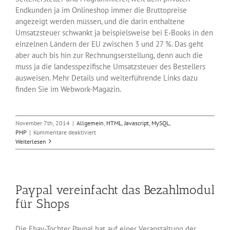
Endkunden ja im Onlineshop immer die Bruttopreise
angezeigt werden müssen, und die darin enthaltene
Umsatzsteuer schwankt ja beispielsweise bei E-Books in den
einzelnen Ländern der EU zwischen 3 und 27 %. Das geht
aber auch bis hin zur Rechnungserstellung, denn auch die
muss ja die landesspezifische Umsatzsteuer des Bestellers
ausweisen. Mehr Details und weiterführende Links dazu
finden Sie im Webwork-Magazin.
November 7th, 2014
|
Allgemein
,
HTML
,
Javascript
,
MySQL
,
für
PHP
|
Kommentare deaktiviert
Änderung
Weiterlesen
der
Umsatzsteuer
auf
Digitalprodukte
Paypal vereinfacht das Bezahlmodul
rückt
näher
für Shops
Die Ebay-Tochter Paypal hat auf einer Veranstaltung der