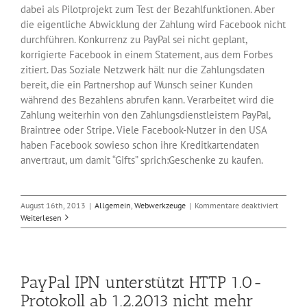
dabei als Pilotprojekt zum Test der Bezahlfunktionen. Aber
die eigentliche Abwicklung der Zahlung wird Facebook nicht
durchführen. Konkurrenz zu PayPal sei nicht geplant,
korrigierte Facebook in einem Statement, aus dem Forbes
zitiert. Das Soziale Netzwerk hält nur die Zahlungsdaten
bereit, die ein Partnershop auf Wunsch seiner Kunden
während des Bezahlens abrufen kann. Verarbeitet wird die
Zahlung weiterhin von den Zahlungsdienstleistern PayPal,
Braintree oder Stripe. Viele Facebook-Nutzer in den USA
haben Facebook sowieso schon ihre Kreditkartendaten
anvertraut, um damit “Gifts” sprich:Geschenke zu kaufen.
für
August 16th, 2013
|
Allgemein
,
Webwerkzeuge
|
Kommentare deaktiviert
Faceboo
Weiterlesen
statt
PayPal
als
Online-
PayPal IPN unterstützt HTTP 1.0-
Bezahld
Protokoll ab 1.2.2013 nicht mehr