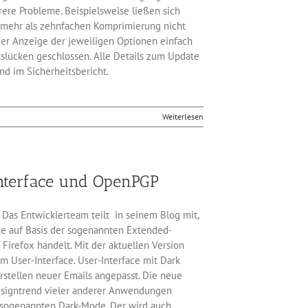
ere Probleme. Beispielsweise ließen sich
er mehr als zehnfachen Komprimierung nicht
er Anzeige der jeweiligen Optionen einfach
tslücken geschlossen. Alle Details zum Update
nd im Sicherheitsbericht.
Weiterlesen
nterface und OpenPGP
. Das Entwicklerteam teilt in seinem Blog mit,
ate auf Basis der sogenannten Extended-
irefox handelt. Mit der aktuellen Version
m User-Interface. User-Interface mit Dark
stellen neuer Emails angepasst. Die neue
esigntrend vieler anderer Anwendungen
 sogenannten Dark-Mode. Der wird auch