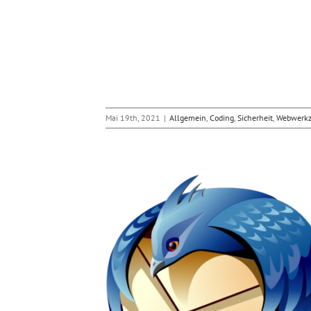
Mai 19th, 2021
|
Allgemein
,
Coding
,
Sicherheit
,
Webwerkz
serem User-Interface
enPGP
it
Webwerkzeuge