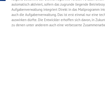
automatisch aktiviert, sofern das zugrunde liegende Betriebs
Aufgabenverwaltung integriert Direkt in das Mailprogramm int
auch die Aufgabenverwaltung. Das ist erst einmal nur eine tech
auswirken dürfte. Die Entwickler erhoffen sich davon, in Zukun
zu denen unter anderem auch eine verbesserte Zusammenarbe
Thunderbird gehört. Geändert wurden auch die Ansicht zum Ei
Zugangsverwaltung. Verschlüsselung mit OpenPGP Zu den größ
auch die Integration der Email-Verschlüsselung mit OpenPGP d
Enigmail abgewickelt werden muss. [...]
für
Kommentare deaktiviert
Thunderbird
78
mit
besserem
User-
Interface
und
OpenPGP