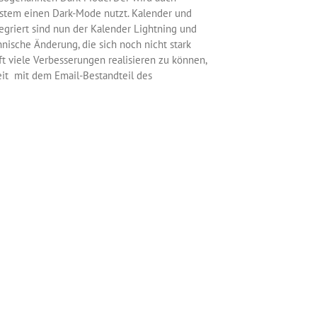
system einen Dark-Mode nutzt. Kalender und
egriert sind nun der Kalender Lightning und
nische Änderung, die sich noch nicht stark
ft viele Verbesserungen realisieren zu können,
it mit dem Email-Bestandteil des
nrichten von Email-Konten und die
ten Neuerungen in Thunderbird 78 dürfte
ienen, die jetzt nicht mehr über das Addon
Weiterlesen