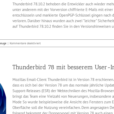
Thunderbird 78.10.2 behoben die Entwickler auch wieder mehr
unter anderem mit der Vorversion chiffrierte E-Mails mit ein
entschlüsseln und markierte OpenPGP-Schlüssel gingen nach d
verloren. Darüber hinaus wurden auch zwei "leichte" Sicherhei
auf Thunderbird 78.10.2 finden Sie in den Versionshinweisen u
für
euge
|
Kommentare deaktiviert
Update:
Thunderbird
78.10.2
bringt
Thunderbird 78 mit besserem User-I
neue
Funktionen
Mozillas Email-Client Thunderbird ist in Version 78 erschienen
dass es sich bei der Version 78 um das normale jährliche Upd
Support-Releases (ESR) der Webtechniken des Mozilla-Browser F
bringt das Team eine Vielzahl von Neuerungen, insbesondere a
Mode So wurde beispielsweise die Ansicht des Fensters zum Er
Oberfläche soll die Nutzung vereinfachen. Dem angesagten D
folgend bekommt der Donnervogel mit Version 78 auch einen