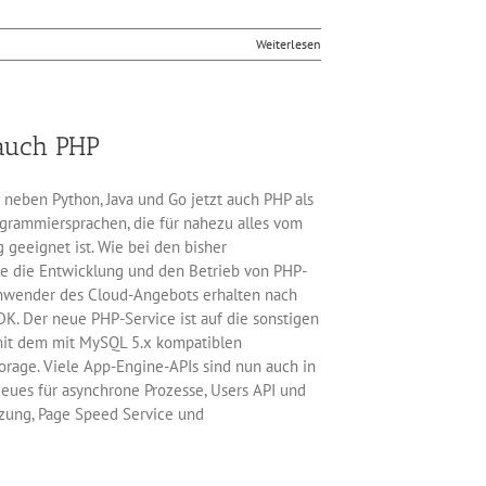
Weiterlesen
 auch PHP
neben Python, Java und Go jetzt auch PHP als
ogrammiersprachen, die für nahezu alles vom
geeignet ist. Wie bei den bisher
le die Entwicklung und den Betrieb von PHP-
nwender des Cloud-Angebots erhalten nach
DK. Der neue PHP-Service ist auf die sonstigen
mit dem mit MySQL 5.x kompatiblen
rage. Viele App-Engine-APIs sind nun auch in
ues für asynchrone Prozesse, Users API und
tzung, Page Speed Service und