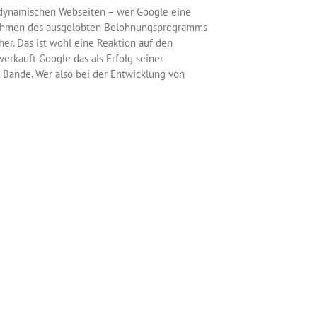
 dynamischen Webseiten – wer Google eine
 Rahmen des ausgelobten Belohnungsprogramms
her. Das ist wohl eine Reaktion auf den
erkauft Google das als Erfolg seiner
 Bände. Wer also bei der Entwicklung von
ter verfolgen und bis zu 10.000 US-Dollar für
sherigen Prämien kommen jetzt auch noch
zumindest teilweise) lauffähigen Exploit zu
Weiterlesen