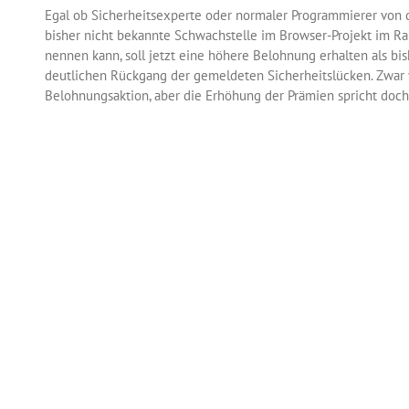
Egal ob Sicherheitsexperte oder normaler Programmierer von
Netze
bisher nicht bekannte Schwachstelle im Browser-Projekt im
nennen kann, soll jetzt eine höhere Belohnung erhalten als bis
deutlichen Rückgang der gemeldeten Sicherheitslücken. Zwar v
Belohnungsaktion, aber die Erhöhung der Prämien spricht doch
Internetseiten auf solche Schwachstellen stößt, könnte das wei
eine gemeldete außergewöhnliche Lücke kassieren. Zu den bi
Boni – da fühlt man sich doch wie ein Banker! Auch für einen (
einer neu gemeldeten Lücke gibt es 1.000 $ extra.
für
are deaktiviert
Google
zahlt
jetzt
mehr
für
gefundene
Schwachstellen