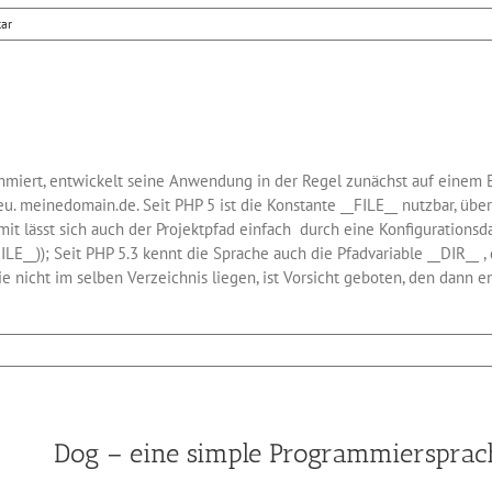
ar
ammiert, entwickelt seine Anwendung in der Regel zunächst auf einem 
u. meinedomain.de. Seit PHP 5 ist die Konstante __FILE__ nutzbar, übe
it lässt sich auch der Projektpfad einfach durch eine Konfigurations
LE__)); Seit PHP 5.3 kennt die Sprache auch die Pfadvariable __DIR__ ,
ie nicht im selben Verzeichnis liegen, ist Vorsicht geboten, den dann e
konstante
Dog – eine simple Programmiersprach