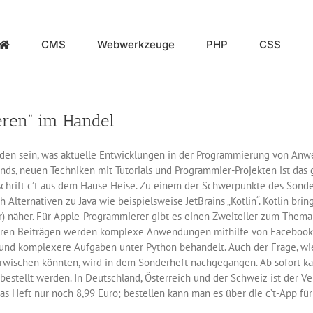
CMS
Webwerkzeuge
PHP
CSS
eren“ im Handel
en sein, was aktuelle Entwicklungen in der Programmierung von Anw
ends, neuen Techniken mit Tutorials und Programmier-Projekten ist da
chrift c’t aus dem Hause Heise. Zu einem der Schwerpunkte des Sonde
Alternativen zu Java wie beispielsweise JetBrains „Kotlin“. Kotlin bring
r) näher. Für Apple-Programmierer gibt es einen Zweiteiler zum Thema S
deren Beiträgen werden komplexe Anwendungen mithilfe von Facebooks
 und komplexere Aufgaben unter Python behandelt. Auch der Frage, w
ischen könnten, wird in dem Sonderheft nachgegangen. Ab sofort kann
estellt werden. In Deutschland, Österreich und der Schweiz ist der V
das Heft nur noch 8,99 Euro; bestellen kann man es über die c’t-App für