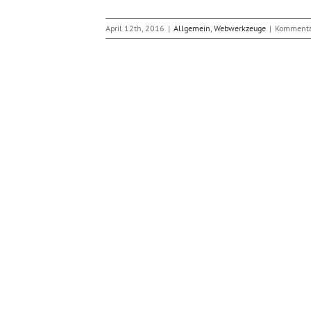
April 12th, 2016
|
Allgemein
,
Webwerkzeuge
|
Kommentar
rstützt jetzt auch PHP
bwerkzeuge