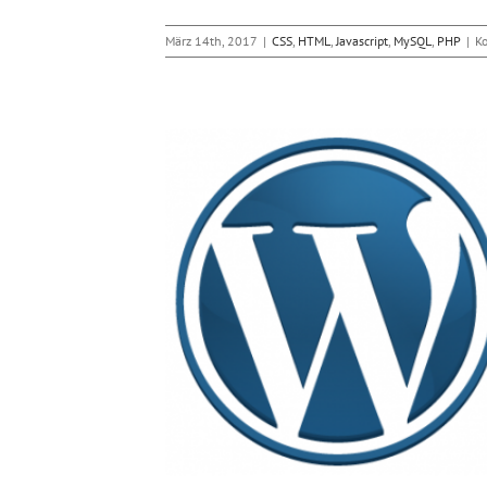
März 14th, 2017
|
CSS
,
HTML
,
Javascript
,
MySQL
,
PHP
|
K
t „Programmieren“
bwerkzeuge