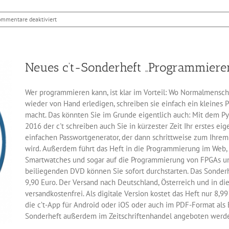
für
ommentare deaktiviert
c’t-
Sonderheft
„Programmieren“
im
Neues c’t-Sonderheft „Programmiere
Handel
Wer programmieren kann, ist klar im Vorteil: Wo Normalmens
wieder von Hand erledigen, schreiben sie einfach ein kleines 
macht. Das könnten Sie im Grunde eigentlich auch: Mit dem 
2016 der c't schreiben auch Sie in kürzester Zeit Ihr erstes e
einfachen Passwortgenerator, der dann schrittweise zum Ihre
wird. Außerdem führt das Heft in die Programmierung im Web
Smartwatches und sogar auf die Programmierung von FPGAs un
beiliegenden DVD können Sie sofort durchstarten. Das Sonderh
9,90 Euro. Der Versand nach Deutschland, Österreich und in di
versandkostenfrei. Als digitale Version kostet das Heft nur 8,9
die c’t-App für Android oder iOS oder auch im PDF-Format als 
Sonderheft außerdem im Zeitschriftenhandel angeboten werd