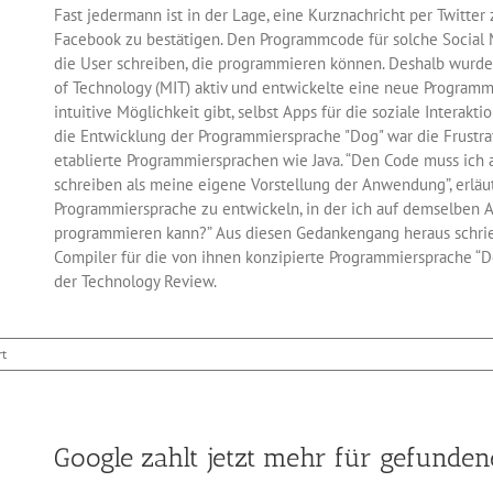
Fast jedermann ist in der Lage, eine Kurznachricht per Twitte
Facebook zu bestätigen. Den Programmcode für solche Social
die User schreiben, die programmieren können. Deshalb wurde 
of Technology (MIT) aktiv und entwickelte eine neue Programm
intuitive Möglichkeit gibt, selbst Apps für die soziale Interak
die Entwicklung der Programmiersprache "Dog" war die Frustr
etablierte Programmiersprachen wie Java. “Den Code muss ich 
schreiben als meine eigene Vorstellung der Anwendung”, erläute
Programmiersprache zu entwickeln, in der ich auf demselben A
programmieren kann?” Aus diesen Gedankengang heraus schri
Compiler für die von ihnen konzipierte Programmiersprache “Do
der Technology Review.
für
rt
Dog
–
eine
simple
Google zahlt jetzt mehr für gefunde
Programmiersprache
für
Soziale