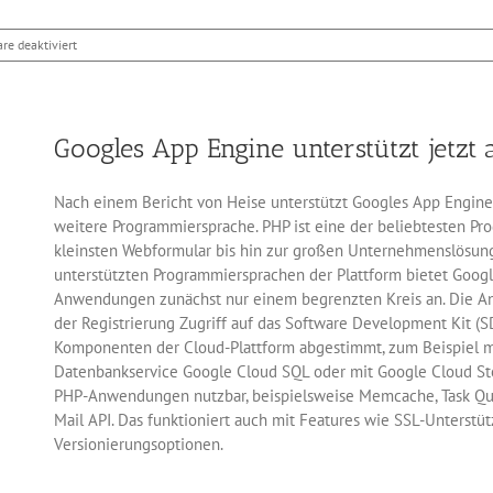
für
e deaktiviert
Neues
c’t-
Sonderheft
„Programmieren“
Googles App Engine unterstützt jetzt
Nach einem Bericht von Heise unterstützt Googles App Engine 
weitere Programmiersprache. PHP ist eine der beliebtesten Pr
kleinsten Webformular bis hin zur großen Unternehmenslösung 
unterstützten Programmiersprachen der Plattform bietet Goog
Anwendungen zunächst nur einem begrenzten Kreis an. Die A
der Registrierung Zugriff auf das Software Development Kit (S
Komponenten der Cloud-Plattform abgestimmt, zum Beispiel 
Datenbankservice Google Cloud SQL oder mit Google Cloud Sto
PHP-Anwendungen nutzbar, beispielsweise Memcache, Task Que
Mail API. Das funktioniert auch mit Features wie SSL-Unterstü
Versionierungsoptionen.