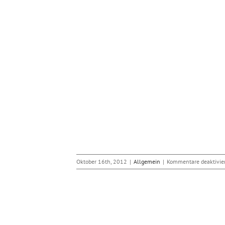
Oktober 16th, 2012
|
Allgemein
|
Kommentare deaktivie
mehr für gefundene
tellen
bwerkzeuge