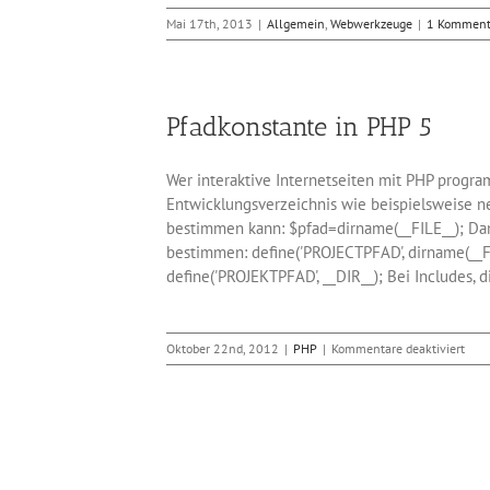
Mai 17th, 2013
|
Allgemein
,
Webwerkzeuge
|
1 Komment
Pfadkonstante in PHP 5
Wer interaktive Internetseiten mit PHP progr
Entwicklungsverzeichnis wie beispielsweise ne
bestimmen kann: $pfad=dirname(__FILE__); Dam
bestimmen: define('PROJECTPFAD', dirname(__FI
define('PROJEKTPFAD', __DIR__); Bei Includes, d
für
Oktober 22nd, 2012
|
PHP
|
Kommentare deaktiviert
Pfad
in
PHP
5
grammiersprache für
 Netze
mein