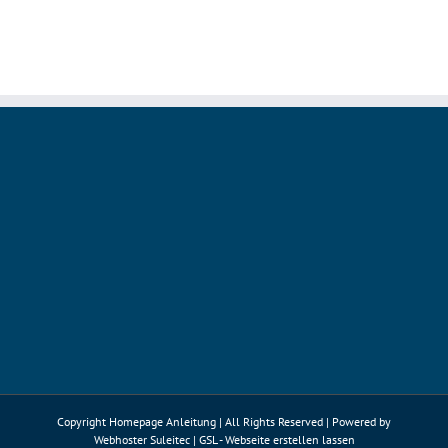
Browser
9.0
basiert
auf
Firefox
68
ESR
Copyright Homepage Anleitung | All Rights Reserved | Powered by
Webhoster Suleitec
|
GSL - Webseite erstellen lassen