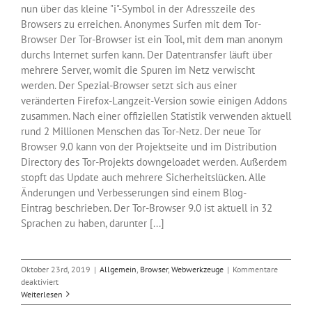
nun über das kleine "i"-Symbol in der Adresszeile des
Browsers zu erreichen. Anonymes Surfen mit dem Tor-
Browser Der Tor-Browser ist ein Tool, mit dem man anonym
durchs Internet surfen kann. Der Datentransfer läuft über
mehrere Server, womit die Spuren im Netz verwischt
werden. Der Spezial-Browser setzt sich aus einer
veränderten Firefox-Langzeit-Version sowie einigen Addons
zusammen. Nach einer offiziellen Statistik verwenden aktuell
rund 2 Millionen Menschen das Tor-Netz. Der neue Tor
Browser 9.0 kann von der Projektseite und im Distribution
Directory des Tor-Projekts downgeloadet werden. Außerdem
stopft das Update auch mehrere Sicherheitslücken. Alle
Änderungen und Verbesserungen sind einem Blog-
Eintrag beschrieben. Der Tor-Browser 9.0 ist aktuell in 32
Sprachen zu haben, darunter [...]
Oktober 23rd, 2019
|
Allgemein
,
Browser
,
Webwerkzeuge
|
Kommentare
für
deaktiviert
Neuer
Weiterlesen
Tor-