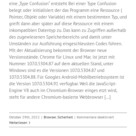
eine „Type Confusion“ entsteht Bei einer Type Confusion
belegt oder initialisiert der das Programm eine Ressource (
Pointer, Objekt oder Variable) mit einem bestimmten Typ, und
greift dann aber später auf diese Ressource mit einem
inkompatiblen Datentyp zu. Das kann zu Zugriffen außerhalb
des zugewiesenen Speicherbereichs und damit unter
Umständen zur Ausführung eingeschleusten Codes führen.
Mit der Aktualisierung bekommt der Browser neue
Versionsstände. Chrome für Linux und Mac ist jetzt mit
Nummer 107.0.5304.87 auf dem aktuellen Stand, unter
Windows sind es die Versionen 107.0.5304.87 und
107.0.5304.88. Für Googles Android-Mobilbetriebssystem ist
die Version 107.0.5304.91 verfügbar. Weil die JavaScript-
Engine V8 auch im Chromium-Browser einges etzt wird,
steht für andere Chromium-basierte Webbrowser [...]
für
Oktober 29th, 2022
|
Browser
,
Sicherheit
|
Kommentare deaktiviert
Chrome-
Weiterlesen
Update
dichtet