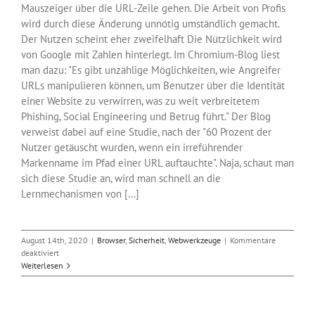
Mauszeiger über die URL-Zeile gehen. Die Arbeit von Profis
wird durch diese Änderung unnötig umständlich gemacht.
Der Nutzen scheint eher zweifelhaft Die Nützlichkeit wird
von Google mit Zahlen hinterlegt. Im Chromium-Blog liest
man dazu: "Es gibt unzählige Möglichkeiten, wie Angreifer
URLs manipulieren können, um Benutzer über die Identität
einer Website zu verwirren, was zu weit verbreitetem
Phishing, Social Engineering und Betrug führt." Der Blog
verweist dabei auf eine Studie, nach der "60 Prozent der
Nutzer getäuscht wurden, wenn ein irreführender
Markenname im Pfad einer URL auftauchte". Naja, schaut man
sich diese Studie an, wird man schnell an die
Lernmechanismen von [...]
August 14th, 2020
|
Browser
,
Sicherheit
,
Webwerkzeuge
|
Kommentare
für
deaktiviert
Chrome
Weiterlesen
86
kommt
ohne