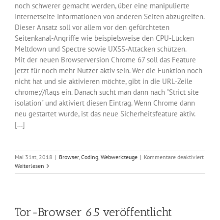
noch schwerer gemacht werden, über eine manipulierte
Internetseite Informationen von anderen Seiten abzugreifen.
Dieser Ansatz soll vor allem vor den gefürchteten
Seitenkanal-Angriffe wie beispielsweise den CPU-Lücken
Meltdown und Spectre sowie UXSS-Attacken schützen.
Mit der neuen Browserversion Chrome 67 soll das Feature
jetzt für noch mehr Nutzer aktiv sein. Wer die Funktion noch
nicht hat und sie aktivieren möchte, gibt in die URL-Zeile
chrome://flags ein. Danach sucht man dann nach "Strict site
isolation" und aktiviert diesen Eintrag. Wenn Chrome dann
neu gestartet wurde, ist das neue Sicherheitsfeature aktiv.
[...]
für
Mai 31st, 2018
|
Browser
,
Coding
,
Webwerkzeuge
|
Kommentare deaktiviert
Der
Weiterlesen
neue
Google
Brows
Chrom
Tor-Browser 6.5 veröffentlicht
67