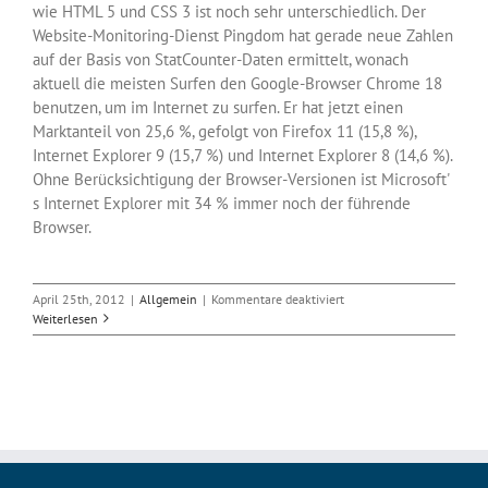
wie HTML 5 und CSS 3 ist noch sehr unterschiedlich. Der
Website-Monitoring-Dienst Pingdom hat gerade neue Zahlen
auf der Basis von StatCounter-Daten ermittelt, wonach
aktuell die meisten Surfen den Google-Browser Chrome 18
benutzen, um im Internet zu surfen. Er hat jetzt einen
Marktanteil von 25,6 %, gefolgt von Firefox 11 (15,8 %),
Internet Explorer 9 (15,7 %) und Internet Explorer 8 (14,6 %).
Ohne Berücksichtigung der Browser-Versionen ist Microsoft'
s Internet Explorer mit 34 % immer noch der führende
Browser.
für
April 25th, 2012
|
Allgemein
|
Kommentare deaktiviert
Chrome
Weiterlesen
18
ist
meistbenutzte
Browser-
Version