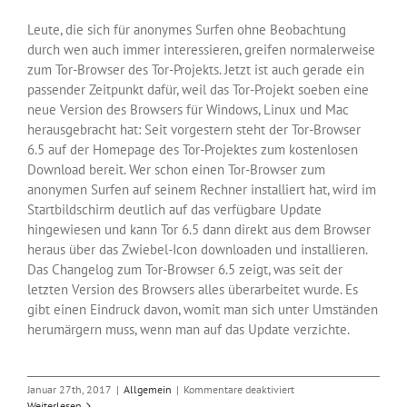
Leute, die sich für anonymes Surfen ohne Beobachtung
durch wen auch immer interessieren, greifen normalerweise
zum Tor-Browser des Tor-Projekts. Jetzt ist auch gerade ein
passender Zeitpunkt dafür, weil das Tor-Projekt soeben eine
neue Version des Browsers für Windows, Linux und Mac
herausgebracht hat: Seit vorgestern steht der Tor-Browser
6.5 auf der Homepage des Tor-Projektes zum kostenlosen
Download bereit. Wer schon einen Tor-Browser zum
anonymen Surfen auf seinem Rechner installiert hat, wird im
Startbildschirm deutlich auf das verfügbare Update
hingewiesen und kann Tor 6.5 dann direkt aus dem Browser
heraus über das Zwiebel-Icon downloaden und installieren.
Das Changelog zum Tor-Browser 6.5 zeigt, was seit der
letzten Version des Browsers alles überarbeitet wurde. Es
gibt einen Eindruck davon, womit man sich unter Umständen
herumärgern muss, wenn man auf das Update verzichte.
für
Januar 27th, 2017
|
Allgemein
|
Kommentare deaktiviert
Tor-
Weiterlesen