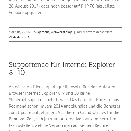
28. August 2017) oder noch besser auf PHP 7.0 (aktuellste
Version) upgraden.
für
Mai 4th, 2016
|
Allgemein
,
Webwerkzeuge
|
Kommentare deaktiviert
Sicherheitsu
Weiterlesen
für
aktive
PHP-
Versionen
Supportende für Internet Explorer
8-10
Ab nächsten Dienstag bringt Microsoft für seine Altlasten-
Browser Internet Explorer 8, 9 und 10 keine
Sicherheitsupdates mehr heraus. Das hatte der Konzern aus
Redmond schon im Jahr 2014 angekündigt und die Benutzer
zum Update aufgefordert. Aus diesem Grund wird es für die
Benutzer Zeit, sich jetzt um Alternativen zu kümmern. Um
festzustellen, welche Version man auf seinem Rechner