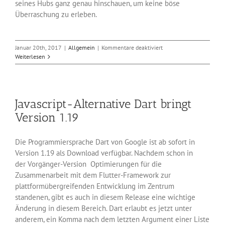
seines Hubs ganz genau hinschauen, um keine böse
Überraschung zu erleben.
für
Januar 20th, 2017
|
Allgemein
|
Kommentare deaktiviert
Schnelle
Weiterlesen
Datenübertragung
mit
USB
3.1
Javascript-Alternative Dart bringt
Gen
2
Version 1.19
Die Programmiersprache Dart von Google ist ab sofort in
Version 1.19 als Download verfügbar. Nachdem schon in
der Vorgänger-Version Optimierungen für die
Zusammenarbeit mit dem Flutter-Framework zur
plattformübergreifenden Entwicklung im Zentrum
standenen, gibt es auch in diesem Release eine wichtige
Änderung in diesem Bereich. Dart erlaubt es jetzt unter
anderem, ein Komma nach dem letzten Argument einer Liste