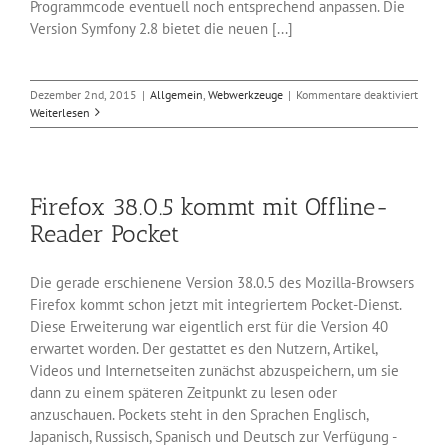
Programmcode eventuell noch entsprechend anpassen. Die
Version Symfony 2.8 bietet die neuen [...]
für
Dezember 2nd, 2015
|
Allgemein
,
Webwerkzeuge
|
Kommentare deaktiviert
Gleic
Weiterlesen
zwei
neue
Relea
von
Firefox 38.0.5 kommt mit Offline-
Symf
Reader Pocket
Die gerade erschienene Version 38.0.5 des Mozilla-Browsers
Firefox kommt schon jetzt mit integriertem Pocket-Dienst.
Diese Erweiterung war eigentlich erst für die Version 40
erwartet worden. Der gestattet es den Nutzern, Artikel,
Videos und Internetseiten zunächst abzuspeichern, um sie
dann zu einem späteren Zeitpunkt zu lesen oder
anzuschauen. Pockets steht in den Sprachen Englisch,
Japanisch, Russisch, Spanisch und Deutsch zur Verfügung -