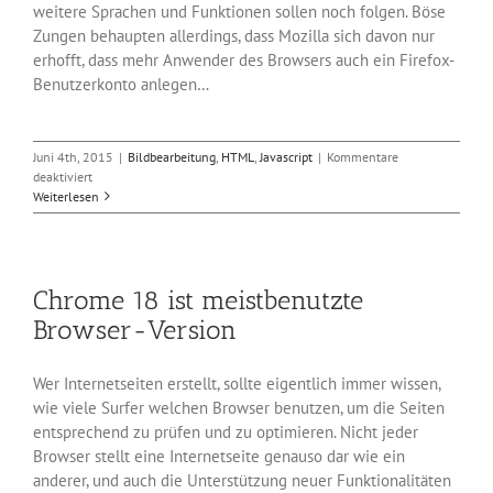
weitere Sprachen und Funktionen sollen noch folgen. Böse
Zungen behaupten allerdings, dass Mozilla sich davon nur
erhofft, dass mehr Anwender des Browsers auch ein Firefox-
Benutzerkonto anlegen…
Juni 4th, 2015
|
Bildbearbeitung
,
HTML
,
Javascript
|
Kommentare
für
deaktiviert
Firefox
Weiterlesen
38.0.5
kommt
mit
Offline-
Chrome 18 ist meistbenutzte
Reader
Pocket
Browser-Version
Wer Internetseiten erstellt, sollte eigentlich immer wissen,
wie viele Surfer welchen Browser benutzen, um die Seiten
entsprechend zu prüfen und zu optimieren. Nicht jeder
Browser stellt eine Internetseite genauso dar wie ein
anderer, und auch die Unterstützung neuer Funktionalitäten