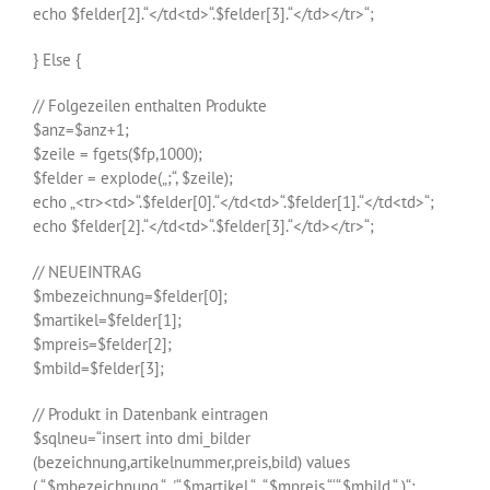
echo $felder[2].“</td<td>“.$felder[3].“</td></tr>“;
} Else {
// Folgezeilen enthalten Produkte
$anz=$anz+1;
$zeile = fgets($fp,1000);
$felder = explode(„;“, $zeile);
echo „<tr><td>“.$felder[0].“</td<td>“.$felder[1].“</td<td>“;
echo $felder[2].“</td<td>“.$felder[3].“</td></tr>“;
// NEUEINTRAG
$mbezeichnung=$felder[0];
$martikel=$felder[1];
$mpreis=$felder[2];
$mbild=$felder[3];
// Produkt in Datenbank eintragen
$sqlneu=“insert into dmi_bilder
(bezeichnung,artikelnummer,preis,bild) values
(‚“.$mbezeichnung.“‚,'“.$martikel.“‚,“.$mpreis.“,‘“.$mbild.“‚)“;