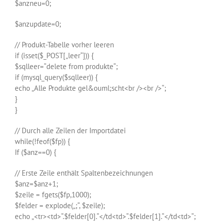
$anzneu=0;
$anzupdate=0;
// Produkt-Tabelle vorher leeren
if (isset($_POST[„leer“])) {
$sqlleer=“delete from produkte“;
if (mysql_query($sqlleer)) {
echo „Alle Produkte gel&ouml;scht<br /><br />“;
}
}
// Durch alle Zeilen der Importdatei
while(!feof($fp)) {
If ($anz==0) {
// Erste Zeile enthält Spaltenbezeichnungen
$anz=$anz+1;
$zeile = fgets($fp,1000);
$felder = explode(„;“, $zeile);
echo „<tr><td>“.$felder[0].“</td<td>“.$felder[1].“</td<td>“;