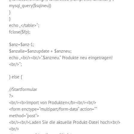
mysql_query($sqlneu))
}
}
echo „</table>“;
fclose($fp);
$anz=$anz-1;
$anzalle=$anzupdate + $anzneu;
echo „<br/><br/>“.$anzneu.“ Produkte neu eingetragen!
<br/>“;
} else {
//Startformular
?>
<br/><b>Import von Produkten</b><br/><br/>
<form enctype=“multipart/form-data“ action=““
method=“post“>
<br/><br/>Laden Sie die aktuelle Produkt-Datei hoch:<br/>
<br/>