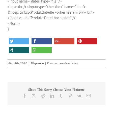
<input name=“datei“ type=“file“ />
<br /><br /><inputtype=“checkbox“ name=“leer“>
&nbsp;&nbsp;Produkttabelle vorher leeren<br/><br/>
<input value=“Produkt-Datei hochladen“ />
</form>
}
für
März 4th, 2010
|
Allgemein
|
Kommentare deaktiviert
Import
von
Daten
aus
Excel
Share This Story, Choose Your Platform!
in
MySQL
Facebook
X
Reddit
LinkedIn
Tumblr
Pinterest
Vk
E-
via
Mail
CSV