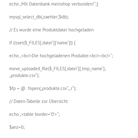
echo „Mit Datenbank meinshop verbunden!“;}
mysql_select_db(‚zaehler‘,$db);
// Es wurde eine Produktdatei hochgeladen
if (isset($_FILES[‚datei‘][’name‘])) {
echo „<br/>Die hochgeladenen Produkte:<br/><br/>“;
move_uploaded_file($_FILES[‚datei‘][‚tmp_name‘],
„produkte.csv“);
$fp = @ fopen(„produkte.csv“, „r“);
// Daten-Tabelle zur Übersicht
echo „<table border=’0′>“;
$anz=0;