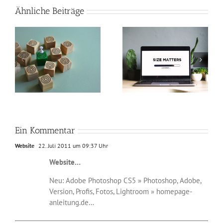
Ähnliche Beiträge
So verkleinerst du
Perfekte Video-
n
Bilder in Photoshop
Beleuchtung mit nur
und machst deine
zwei Lichtquellen
Webseite schneller
Ein Kommentar
Website
22. Juli 2011 um 09:37 Uhr
Website…
Neu: Adobe Photoshop CS5 » Photoshop, Adobe,
Version, Profis, Fotos, Lightroom » homepage-
anleitung.de…