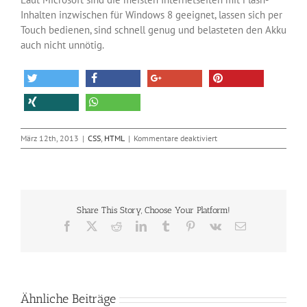
Inhalten inzwischen für Windows 8 geeignet, lassen sich per
Touch bedienen, sind schnell genug und belasteten den Akku
auch nicht unnötig.
für
März 12th, 2013
|
CSS
,
HTML
|
Kommentare deaktiviert
Windows
8
jetzt
doch
mit
Share This Story, Choose Your Platform!
Flash
Facebook
X
Reddit
LinkedIn
Tumblr
Pinterest
Vk
E-
Mail
Ähnliche Beiträge