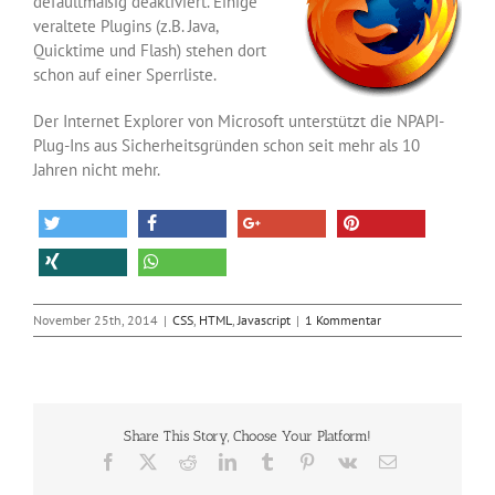
defaultmäßig deaktiviert. Einige
veraltete Plugins (z.B. Java,
Quicktime und Flash) stehen dort
schon auf einer Sperrliste.
Der Internet Explorer von Microsoft unterstützt die NPAPI-
Plug-Ins aus Sicherheitsgründen schon seit mehr als 10
Jahren nicht mehr.
November 25th, 2014
|
CSS
,
HTML
,
Javascript
|
1 Kommentar
Share This Story, Choose Your Platform!
Facebook
X
Reddit
LinkedIn
Tumblr
Pinterest
Vk
E-
Mail