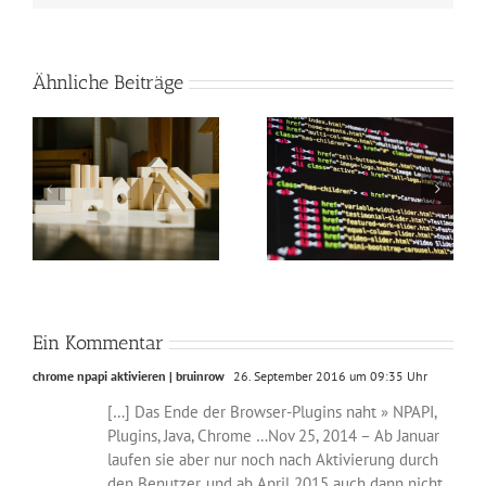
Ähnliche Beiträge
n
Russische Fachkräfte
Neue Version des
unerwünscht
Sound-Tools Peaks.js
Ein Kommentar
chrome npapi aktivieren | bruinrow
26. September 2016 um 09:35 Uhr
[…] Das Ende der Browser-Plugins naht » NPAPI,
Plugins, Java, Chrome …Nov 25, 2014 – Ab Januar
laufen sie aber nur noch nach Aktivierung durch
den Benutzer, und ab April 2015 auch dann nicht