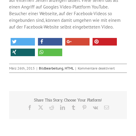
auf externen Seiten anzeigen lassen. Viele sehen das als
einen Angriff auf Googles Video-Plattform YouTube.
Besucher einer Webseite, auf der Facebook-Videos so
eingebunden sind, können damit umgehen wie mit einem
auf der Facebook-Website selbst eingebetteten Video.
für
März 26th, 2015
|
Bildbearbeitung
,
HTML
|
Kommentare deaktiviert
Facebook-
Videos
in
Internetseite
einbinden
Share This Story, Choose Your Platform!
Facebook
X
Reddit
LinkedIn
Tumblr
Pinterest
Vk
E-
Mail