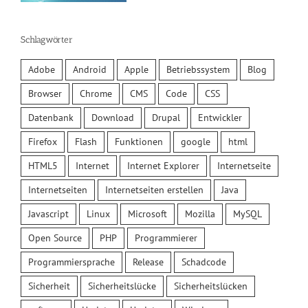
Schlagwörter
Adobe
Android
Apple
Betriebssystem
Blog
Browser
Chrome
CMS
Code
CSS
Datenbank
Download
Drupal
Entwickler
Firefox
Flash
Funktionen
google
html
HTML5
Internet
Internet Explorer
Internetseite
Internetseiten
Internetseiten erstellen
Java
Javascript
Linux
Microsoft
Mozilla
MySQL
Open Source
PHP
Programmierer
Programmiersprache
Release
Schadcode
Sicherheit
Sicherheitslücke
Sicherheitslücken