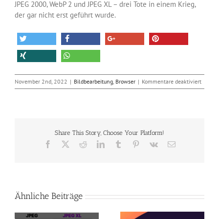
JPEG 2000, WebP 2 und JPEG XL – drei Tote in einem Krieg,
der gar nicht erst geführt wurde.
für
November 2nd, 2022
|
Bildbearbeitung
,
Browser
|
Kommentare deaktiviert
Google
entfern
das
Grafikf
JPEG
Share This Story, Choose Your Platform!
XL
komple
Facebook
X
Reddit
LinkedIn
Tumblr
Pinterest
Vk
E-
aus
Mail
Chrom
Ähnliche Beiträge