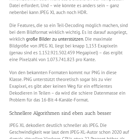
Datei erfordert. Und – wie könnte es anders sein – ganz
nebenbei kann JPEG XL auch noch HDR.
Die Features, die so ein Teil-Decoding möglich machen, sind
bei dem Bildformat wirklich wichtig. Es ist darauf ausgelegt,
wirklich
große Bilder zu unterstützen
. Die maximale
Bildgröße von JPEG XL liegt bei knapp 1,153 Exapixeln
(genau sind es 1.152.921.502.459 Megapixel) – das ergibt
eine Pixelzahl von 1.073.741.823 pro Kante.
Von den bekannten Formaten kommt nur PNG in diese
Klasse. PNG unterstützt theoretisch sogar bis zu vier
Exapixel, es gibt aber keinen Weg für ein effizientes
Dekodieren in Teilen – da wird die schiere Datenmasse ein
Problem für das 16-Bit-4-Kanäle-Format.
Schnellere Algorithmen sind eben auch besser
JPEG XL dekodiert deutlich schneller als JPEG. Die
Geschwindigkeit war laut dem JPEG-XL-Autor schon 2020 auf
damals aktuellen Vierkern-CPUs etwa 22 Prozent höher als