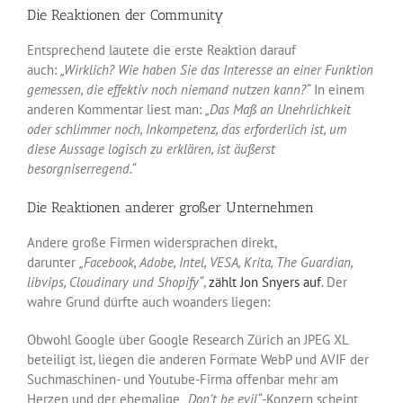
Die Reaktionen der Community
Entsprechend lautete die erste Reaktion darauf
auch:
„Wirklich? Wie haben Sie das Interesse an einer Funktion
gemessen, die effektiv noch niemand nutzen kann?“
In einem
anderen Kommentar liest man:
„Das Maß an Unehrlichkeit
oder schlimmer noch, Inkompetenz, das erforderlich ist, um
diese Aussage logisch zu erklären, ist äußerst
besorgniserregend.“
Die Reaktionen anderer großer Unternehmen
Andere große Firmen widersprachen direkt,
darunter
„Facebook, Adobe, Intel, VESA, Krita, The Guardian,
libvips, Cloudinary und Shopify“
,
zählt Jon Snyers auf
. Der
wahre Grund dürfte auch woanders liegen:
Obwohl Google über Google Research Zürich an JPEG XL
beteiligt ist, liegen die anderen Formate WebP und AVIF der
Suchmaschinen- und Youtube-Firma offenbar mehr am
Herzen und der ehemalige
„Don’t be evil“
-Konzern scheint