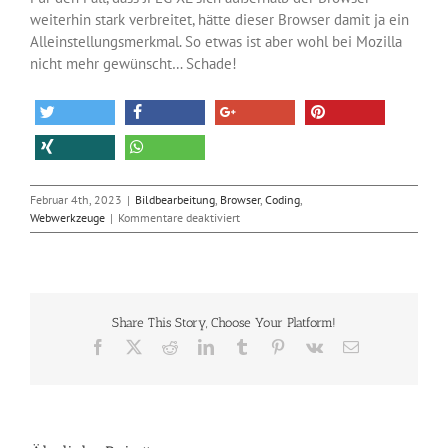
weiterhin stark verbreitet, hätte dieser Browser damit ja ein
Alleinstellungsmerkmal. So etwas ist aber wohl bei Mozilla
nicht mehr gewünscht… Schade!
Februar 4th, 2023
|
Bildbearbeitung
,
Browser
,
Coding
,
für
Webwerkzeuge
|
Kommentare deaktiviert
Die
Browserhersteller
sagen
nein
zum
Share This Story, Choose Your Platform!
Bildformat
JPEG
Facebook
X
Reddit
LinkedIn
Tumblr
Pinterest
Vk
E-
XL
Mail