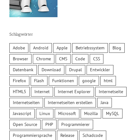
Schlagwörter
Adobe
Android
Apple
Betriebssystem
Blog
Browser
Chrome
CMS
Code
CSS
Datenbank
Download
Drupal
Entwickler
Firefox
Flash
Funktionen
google
html
HTML5
Internet
Internet Explorer
Internetseite
Internetseiten
Internetseiten erstellen
Java
Javascript
Linux
Microsoft
Mozilla
MySQL
Open Source
PHP
Programmierer
Programmiersprache
Release
Schadcode