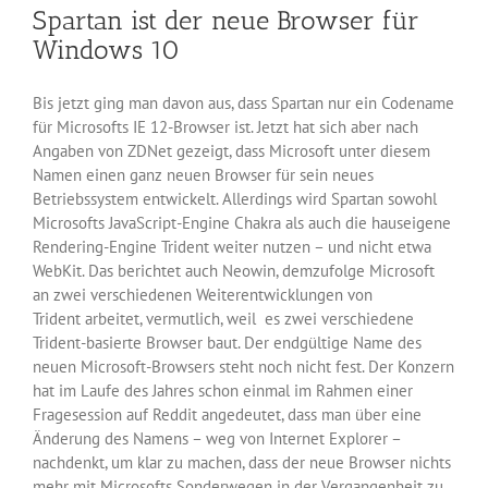
Spartan ist der neue Browser für
unter
Windows
Windows 10
10
ab
Bis jetzt ging man davon aus, dass Spartan nur ein Codename
für Microsofts IE 12-Browser ist. Jetzt hat sich aber nach
Angaben von ZDNet gezeigt, dass Microsoft unter diesem
Namen einen ganz neuen Browser für sein neues
Betriebssystem entwickelt. Allerdings wird Spartan sowohl
Microsofts JavaScript-Engine Chakra als auch die hauseigene
Rendering-Engine Trident weiter nutzen – und nicht etwa
WebKit. Das berichtet auch Neowin, demzufolge Microsoft
an zwei verschiedenen Weiterentwicklungen von
Trident arbeitet, vermutlich, weil es zwei verschiedene
Trident-basierte Browser baut. Der endgültige Name des
neuen Microsoft-Browsers steht noch nicht fest. Der Konzern
hat im Laufe des Jahres schon einmal im Rahmen einer
Fragesession auf Reddit angedeutet, dass man über eine
Änderung des Namens – weg von Internet Explorer –
nachdenkt, um klar zu machen, dass der neue Browser nichts
mehr mit Microsofts Sonderwegen in der Vergangenheit zu