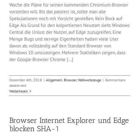
Woche die Pläne für seinen kommenden Chromium-Browser
vorstellen will. Bis das passiert ist, sollte man alle
Spekulationen noch mit Vorsicht genießen. Kein Bock auf
Edge Als Grund für den kolportierten Neustart sieht Windows
Central die Unlust der Nutzer, auf Edge zuzugreifen. Eine
Menge Bugs und nervige Eigenheiten halten viele User
davon ab, vollständig auf den Standard-Browser von
Windows 10 umzusteigen. Mehrere Statistiken zeigen, dass
der Google-Browser Chrome [...]
Dezember 4th, 2018
|
Allgemein
,
Browser
,
Webwerkzeuge
|
Kommentare
für
deaktiviert
Das
Weiterlesen
Ende
des
Microsoft-
Browsers
Browser Internet Explorer und Edge
Edge
scheint
blocken SHA-1
nah