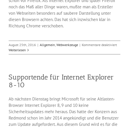
schon vor Firefox. Als Internet Explorer und später Firefox
noch das Maß aller Dinge waren, mußte man als Ersteller
von Webseiten besonders auf saubere Darstellung unter
diesen Browsern achten. Das hat sich inzwischen klar in
Richtung Chrome verschoben.
für
August 25th, 2016
|
Allgemein
,
Webwerkzeuge
|
Kommentare deaktiviert
Jeder
Weiterlesen
Zweite
surft
mit
Googles
Supportende für Internet Explorer
Chrome
8-10
Ab nächsten Dienstag bringt Microsoft für seine Altlasten-
Browser Internet Explorer 8, 9 und 10 keine
Sicherheitsupdates mehr heraus. Das hatte der Konzern aus
Redmond schon im Jahr 2014 angekündigt und die Benutzer
zum Update aufgefordert. Aus diesem Grund wird es für die