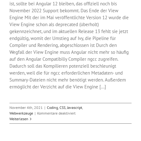
ist, sollte bei Angular 12 bleiben, das offiziell noch bis
November 2022 Support bekommt. Das Ende der View
Engine Mit der im Mai veröffentlichte Version 12 wurde die
View Engine schon als deprecated (überholt)
gekennzeichnet, und im aktuellen Release 13 fehlt sie jetzt
endgültig, womit der Umstieg auf Ivy, die Pipeline für
Compiler und Rendering, abgeschlossen ist Durch den
Wegfall der View Engine muss Angular nicht mehr so häufig
auf den Angular Compatibiliy Compiler ngcc zugreifen.
Dadurch soll das Kompilieren potenziell beschleunigt
werden, weil die für ngcc erforderlichen Metadaten- und
Summary-Dateien nicht mehr benötigt werden. Außerdem
ermöglicht der Verzicht auf die View Engine [...]
November 4th, 2021
|
Coding
,
CSS
,
Javascript
,
für
Webwerkzeuge
|
Kommentare deaktiviert
JavaScript-
Weiterlesen
Framework
Angular
13