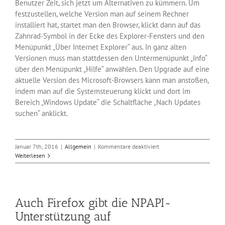
Benutzer Zeit, sich jetzt um Alternativen zu kümmern. Um
festzustellen, welche Version man auf seinem Rechner
installiert hat, startet man den Browser, klickt dann auf das
Zahnrad-Symbol in der Ecke des Explorer-Fensters und den
Menüpunkt „Über Internet Explorer“ aus. In ganz alten
Versionen muss man stattdessen den Untermenüpunkt „Info“
über den Menüpunkt „Hilfe“ anwählen. Den Upgrade auf eine
aktuelle Version des Microsoft-Browsers kann man anstoßen,
indem man auf die Systemsteuerung klickt und dort im
Bereich „Windows Update“ die Schaltfläche „Nach Updates
suchen“ anklickt.
für
Januar 7th, 2016
|
Allgemein
|
Kommentare deaktiviert
Supportende
Weiterlesen
für
Internet
Explorer
8-
Auch Firefox gibt die NPAPI-
10
Unterstützung auf