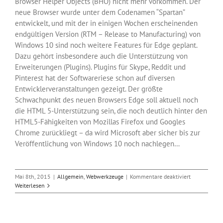
Browser Helper Objects (BHO) nicht mehr vorkommen. Der
neue Browser wurde unter dem Codenamen “Spartan”
entwickelt, und mit der in einigen Wochen erscheinenden
endgültigen Version (RTM – Release to Manufacturing) von
Windows 10 sind noch weitere Features für Edge geplant.
Dazu gehört insbesondere auch die Unterstützung von
Erweiterungen (Plugins). Plugins für Skype, Reddit und
Pinterest hat der Softwareriese schon auf diversen
Entwicklerveranstaltungen gezeigt. Der größte
Schwachpunkt des neuen Browsers Edge soll aktuell noch
die HTML 5-Unterstützung sein, die noch deutlich hinter den
HTML5-Fähigkeiten von Mozillas Firefox und Googles
Chrome zurückliegt – da wird Microsoft aber sicher bis zur
Veröffentlichung von Windows 10 noch nachlegen…
für
Mai 8th, 2015
|
Allgemein
,
Webwerkzeuge
|
Kommentare deaktiviert
Edge
Weiterlesen
löst
den
Internet-
Explorer