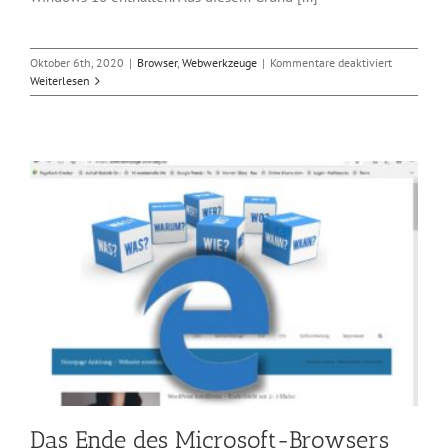
für
Oktober 6th, 2020
|
Browser
,
Webwerkzeuge
|
Kommentare deaktiviert
Microsofts
Weiterlesen
Edge
hat
Mozillas
Firefox
endgültig
überholt
Das Ende des Microsoft-Browsers