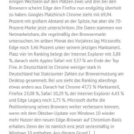
einigen Wechseln auf den Plätzen zwei und drei bei den
Browsern scheint Edge den Firefox nun endgültig überholt
zu haben. Googles Platzhirsch Chrome steht mit 69,94
Prozent mit großem Abstand an der Spitze, hat aber die 70-
Prozent-Marke jetzt unterschritten. Die Daten stammen von
Netmarketshare, die regelmäßig den Browsermarkt
untersuchen. Im selben Monat des Vorjahres lag Micsorofts
Edge noch 3,46 Prozent unter seinem jetzigen Marktanteil.
Platz vier im Ranking belegt der Internet Explorer mit 3,88
%, danach steht Apples Safari mit 3,57 % am Ende der Top
Five. In Deutschland ist Chrome weniger stark In
Deutschland hat Statcounter Zahlen zur Browsernutzung am
Desktop gesammelt. Bei uns sieht das Ranking allerdings
etwas anders aus. Danach hat Chrome 47,72 % Marktanteil,
Firefox 23,08 %, Safari 10,29 %, der Internet Explorer 4,43 %
und Edge Legacy noch 1,75 %. Microsoft dürfte die
Positionierung seines Browsers weiter verbessern können,
wenn mit dem Oktober-Update von Windows 10 wieder
mehr Nutzer den neuen Edge-Browser auf Chromium-Basis
erhalten. Denn der ist nämlich erst jetzt serienmäßig in
Windows 10 enthalten. Aus diesem Grund [...]