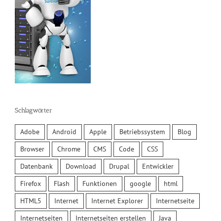
Schlagwörter
Adobe
Android
Apple
Betriebssystem
Blog
Browser
Chrome
CMS
Code
CSS
Datenbank
Download
Drupal
Entwickler
Firefox
Flash
Funktionen
google
html
HTML5
Internet
Internet Explorer
Internetseite
Internetseiten
Internetseiten erstellen
Java