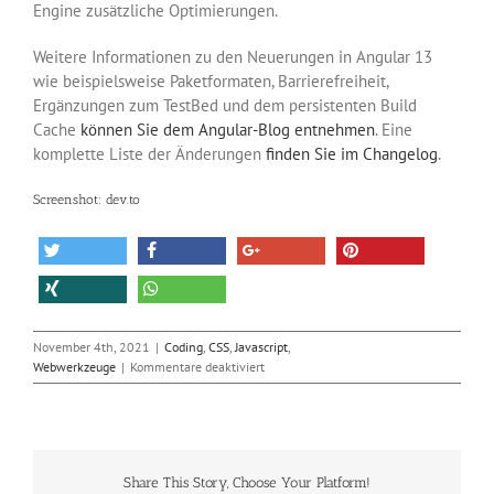
Engine zusätzliche Optimierungen.
Weitere Informationen zu den Neuerungen in Angular 13
wie beispielsweise Paketformaten, Barrierefreiheit,
Ergänzungen zum TestBed und dem persistenten Build
Cache
können Sie dem Angular-Blog entnehmen
. Eine
komplette Liste der Änderungen
finden Sie im Changelog
.
Screenshot: dev.to
November 4th, 2021
|
Coding
,
CSS
,
Javascript
,
für
Webwerkzeuge
|
Kommentare deaktiviert
JavaScript-
Framework
Angular
13
ohne
Share This Story, Choose Your Platform!
IE