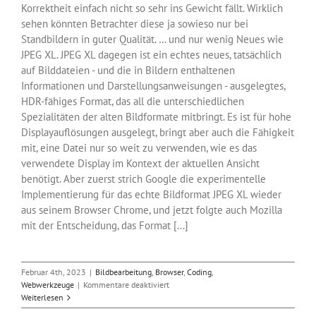
Korrektheit einfach nicht so sehr ins Gewicht fällt. Wirklich
sehen könnten Betrachter diese ja sowieso nur bei
Standbildern in guter Qualität. … und nur wenig Neues wie
JPEG XL. JPEG XL dagegen ist ein echtes neues, tatsächlich
auf Bilddateien - und die in Bildern enthaltenen
Informationen und Darstellungsanweisungen - ausgelegtes,
HDR-fähiges Format, das all die unterschiedlichen
Spezialitäten der alten Bildformate mitbringt. Es ist für hohe
Displayauflösungen ausgelegt, bringt aber auch die Fähigkeit
mit, eine Datei nur so weit zu verwenden, wie es das
verwendete Display im Kontext der aktuellen Ansicht
benötigt. Aber zuerst strich Google die experimentelle
Implementierung für das echte Bildformat JPEG XL wieder
aus seinem Browser Chrome, und jetzt folgte auch Mozilla
mit der Entscheidung, das Format [...]
Februar 4th, 2023
|
Bildbearbeitung
,
Browser
,
Coding
,
für
Webwerkzeuge
|
Kommentare deaktiviert
Die
Weiterlesen
Browserhersteller