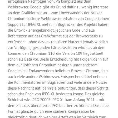
erfolglosen Nachfolger von JPG komplett aus dem
Webbrowser. Google gibt als Grund dafür zu wenig Interesse
an dem Grafikformat an – zum Unverständnis der Nutzer.
Chromium-basierte Webbrowser erhalten von Google keinen
Support für JPEG XL mehr: Im Bugtracker des Projekts haben
die Entwickler angekündigt, jeglichen Code und alle
Referenzen auf das Grafikformat aus der Browserbasis zu
entfernen – ohne dass es regulären Nutzern jemals wirklich
zur Verfügung gestanden hätte. Passieren wird das ab dem
kommenden Chromium 110, die Version 109 liegt aktuell
schon als Beta vor. Diese Entscheidung hat Folgen, denn auf
dem quelloffenen Chromium basieren unter anderem
Googles bei Endanwendern beliebter Browser Chrome, aber
auch viele andere Webbrowser. Entsprechend übel nehmen
die Kommentatoren im Bugtracker und viele andere Nutzer
diese Nachricht auf; denn sie befürchten, dass dieser Schritt
schon das Ende von JPEG XL bedeuten könne. Das gleiche
Schicksal wie JPEG 2000? JPEG XL kam Anfang 2021 – mit
dem Ziel, das überalterte JPEG beerben zu können. Das neue
Format glänzte durch eine stärkere Kompression bei
gleichzeitig deutlich weniger Artefakten im Vergleich zum