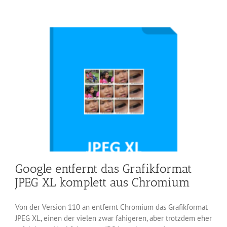
sagen
nein
zum
Bildformat
JPEG
XL
Google entfernt das Grafikformat
JPEG XL komplett aus Chromium
Von der Version 110 an entfernt Chromium das Grafikformat
JPEG XL, einen der vielen zwar fähigeren, aber trotzdem eher