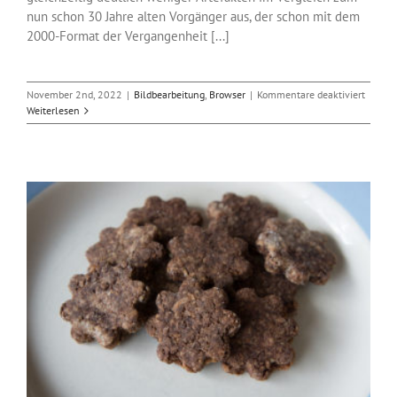
nun schon 30 Jahre alten Vorgänger aus, der schon mit dem
2000-Format der Vergangenheit [...]
für
November 2nd, 2022
|
Bildbearbeitung
,
Browser
|
Kommentare deaktiviert
Google
Weiterlesen
entfern
das
Grafikf
JPEG
XL
komple
aus
Chrom