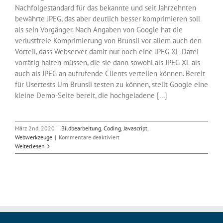
Nachfolgestandard für das bekannte und seit Jahrzehnten
bewährte JPEG, das aber deutlich besser komprimieren soll
als sein Vorgänger. Nach Angaben von Google hat die
verlustfreie Komprimierung von Brunsli vor allem auch den
Vorteil, dass Webserver damit nur noch eine JPEG-XL-Datei
vorrätig halten müssen, die sie dann sowohl als JPEG XL als
auch als JPEG an aufrufende Clients verteilen können. Bereit
für Usertests Um Brunsli testen zu können, stellt Google eine
kleine Demo-Seite bereit, die hochgeladene [...]
März 2nd, 2020
|
Bildbearbeitung
,
Coding
,
Javascript
,
für
Webwerkzeuge
|
Kommentare deaktiviert
Brunsli
Weiterlesen
reduziert
JPEGs
verlustfrei
um
22
Prozent