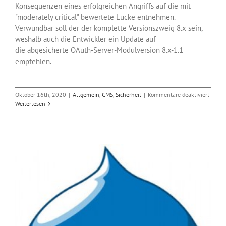
Konsequenzen eines erfolgreichen Angriffs auf die mit
"moderately critical" bewertete Lücke entnehmen.
Verwundbar soll der der komplette Versionszweig 8.x sein,
weshalb auch die Entwickler ein Update auf
die abgesicherte OAuth-Server-Modulversion 8.x-1.1
empfehlen.
für
Oktober 16th, 2020
|
Allgemein
,
CMS
,
Sicherheit
|
Kommentare deaktiviert
Drupal
Weiterlesen
SQL-
Injecti
Angrif
auf
OAuth
Server
Modul