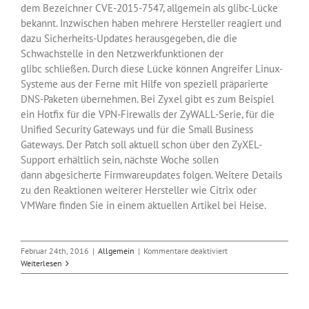
dem Bezeichner CVE-2015-7547, allgemein als glibc-Lücke
bekannt. Inzwischen haben mehrere Hersteller reagiert und
dazu Sicherheits-Updates herausgegeben, die die
Schwachstelle in den Netzwerkfunktionen der
glibc schließen. Durch diese Lücke können Angreifer Linux-
Systeme aus der Ferne mit Hilfe von speziell präparierte
DNS-Paketen übernehmen. Bei Zyxel gibt es zum Beispiel
ein Hotfix für die VPN-Firewalls der ZyWALL-Serie, für die
Unified Security Gateways und für die Small Business
Gateways. Der Patch soll aktuell schon über den ZyXEL-
Support erhältlich sein, nächste Woche sollen
dann abgesicherte Firmwareupdates folgen. Weitere Details
zu den Reaktionen weiterer Hersteller wie Citrix oder
VMWare finden Sie in einem aktuellen Artikel bei Heise.
für
Februar 24th, 2016
|
Allgemein
|
Kommentare deaktiviert
Erste
Weiterlesen
Patches
für
die