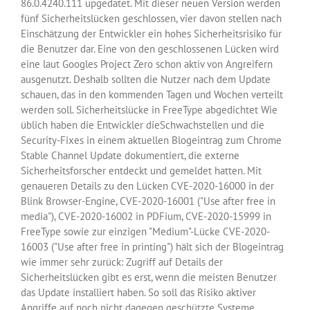
86.0.4240.111 upgedatet. Mit dieser neuen Version werden
fünf Sicherheitslücken geschlossen, vier davon stellen nach
Einschätzung der Entwickler ein hohes Sicherheitsrisiko für
die Benutzer dar. Eine von den geschlossenen Lücken wird
eine laut Googles Project Zero schon aktiv von Angreifern
ausgenutzt. Deshalb sollten die Nutzer nach dem Update
schauen, das in den kommenden Tagen und Wochen verteilt
werden soll. Sicherheitslücke in FreeType abgedichtet Wie
üblich haben die Entwickler dieSchwachstellen und die
Security-Fixes in einem aktuellen Blogeintrag zum Chrome
Stable Channel Update dokumentiert, die externe
Sicherheitsforscher entdeckt und gemeldet hatten. Mit
genaueren Details zu den Lücken CVE-2020-16000 in der
Blink Browser-Engine, CVE-2020-16001 ("Use after free in
media"), CVE-2020-16002 in PDFium, CVE-2020-15999 in
FreeType sowie zur einzigen "Medium"-Lücke CVE-2020-
16003 ("Use after free in printing") hält sich der Blogeintrag
wie immer sehr zurück: Zugriff auf Details der
Sicherheitslücken gibt es erst, wenn die meisten Benutzer
das Update installiert haben. So soll das Risiko aktiver
Angriffe auf noch nicht dagegen geschützte Systeme