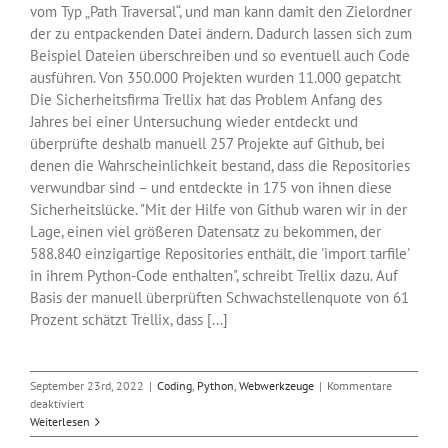
vom Typ „Path Traversal“, und man kann damit den Zielordner
der zu entpackenden Datei ändern. Dadurch lassen sich zum
Beispiel Dateien überschreiben und so eventuell auch Code
ausführen. Von 350.000 Projekten wurden 11.000 gepatcht
Die Sicherheitsfirma Trellix hat das Problem Anfang des
Jahres bei einer Untersuchung wieder entdeckt und
überprüfte deshalb manuell 257 Projekte auf Github, bei
denen die Wahrscheinlichkeit bestand, dass die Repositories
verwundbar sind – und entdeckte in 175 von ihnen diese
Sicherheitslücke. "Mit der Hilfe von Github waren wir in der
Lage, einen viel größeren Datensatz zu bekommen, der
588.840 einzigartige Repositories enthält, die 'import tarfile'
in ihrem Python-Code enthalten", schreibt Trellix dazu. Auf
Basis der manuell überprüften Schwachstellenquote von 61
Prozent schätzt Trellix, dass [...]
September 23rd, 2022
|
Coding
,
Python
,
Webwerkzeuge
|
Kommentare
für
deaktiviert
Uralt-
Weiterlesen
Lücke