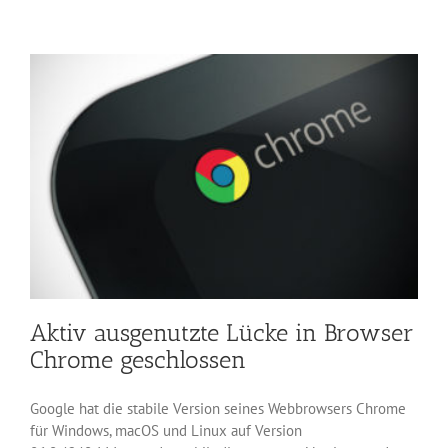
bei
350.000
Projekten
in
Pythons
Tarfile-
Modul
Aktiv ausgenutzte Lücke in Browser
Chrome geschlossen
Google hat die stabile Version seines Webbrowsers Chrome
für Windows, macOS und Linux auf Version