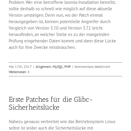
Problem. Wer eine betroffene Joomla-Installation betreibt,
sollte deshalb so schnell wie möglich auf diese aktuelle
Version umsteigen. Denn nun, wo der Patch einmal
herausgegeben ist, können potentielle Angreifer durch
Vergleich von Version 3.7.0 und Version 3.7.1 leicht
herausfinden, an welcher Stelle es zu der mangelnden
Prüfung eingehender Daten kommt und dann diese Lücke
auch für ihre Zwecke missbrauchen.
für
Mai 17th, 2017
|
Allgemein
,
MySQL
,
PHP
|
Kommentare deaktiviert
Joomla-
Weiterlesen
Update
schließt
SQL-
Injection-
Erste Patches für die Glibc-
Lücke
Sicherheitslücke
Nahezu genauso verbreitet wie das Betriebssystem Linux
selbst ist leider auch die Sicherheitslücke mit