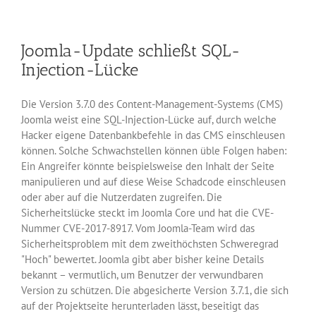
schließt
extrem
kritische
Joomla-Update schließt SQL-
Lücke
Injection-Lücke
Die Version 3.7.0 des Content-Management-Systems (CMS)
Joomla weist eine SQL-Injection-Lücke auf, durch welche
Hacker eigene Datenbankbefehle in das CMS einschleusen
können. Solche Schwachstellen können üble Folgen haben:
Ein Angreifer könnte beispielsweise den Inhalt der Seite
manipulieren und auf diese Weise Schadcode einschleusen
oder aber auf die Nutzerdaten zugreifen. Die
Sicherheitslücke steckt im Joomla Core und hat die CVE-
Nummer CVE-2017-8917. Vom Joomla-Team wird das
Sicherheitsproblem mit dem zweithöchsten Schweregrad
"Hoch" bewertet. Joomla gibt aber bisher keine Details
bekannt – vermutlich, um Benutzer der verwundbaren
Version zu schützen. Die abgesicherte Version 3.7.1, die sich
auf der Projektseite herunterladen lässt, beseitigt das