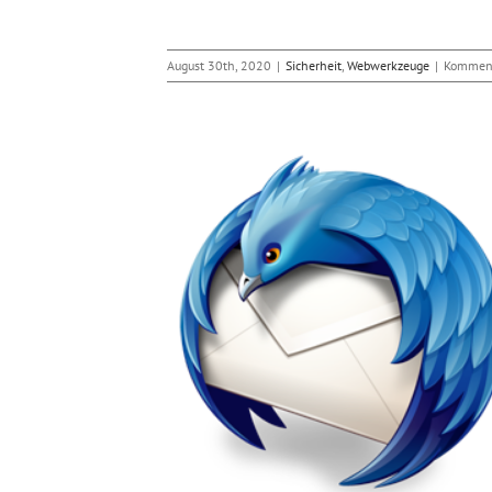
August 30th, 2020
|
Sicherheit
,
Webwerkzeuge
|
Komment
rd 68.5 beseitigt 7
tslücken
Webwerkzeuge