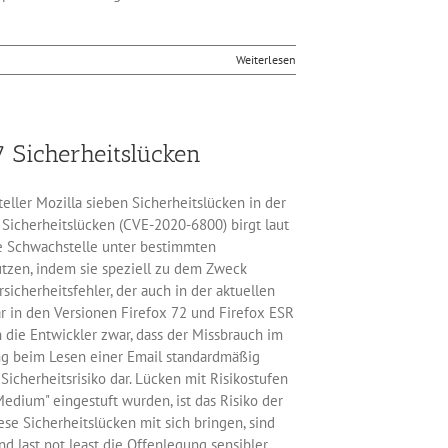
Weiterlesen
 7 Sicherheitslücken
teller Mozilla sieben Sicherheitslücken in der
 Sicherheitslücken (CVE-2020-6800) birgt laut
e Schwachstelle unter bestimmten
tzen, indem sie speziell zu dem Zweck
sicherheitsfehler, der auch in der aktuellen
r in den Versionen Firefox 72 und Firefox ESR
 die Entwickler zwar, dass der Missbrauch im
ing beim Lesen einer Email standardmäßig
 Sicherheitsrisiko dar. Lücken mit Risikostufen
edium" eingestuft wurden, ist das Risiko der
ese Sicherheitslücken mit sich bringen, sind
nd last not least die Offenlegung sensibler