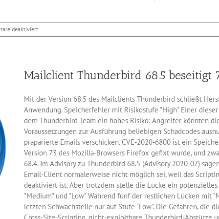
für
are deaktiviert
Thunderbird
78.2.1
bringt
PGP-
Mailclient Thunderbird 68.5 beseitigt
Verschlüsselung
mit
Mit der Version 68.5 des Mailclients Thunderbird schließt Hers
Anwendung. Speicherfehler mit Risikostufe "High" Einer dieser
dem Thunderbird-Team ein hohes Risiko: Angreifer könnten di
Voraussetzungen zur Ausführung beliebigen Schadcodes ausnu
präparierte Emails verschicken. CVE-2020-6800 ist ein Speicher
Version 73 des Mozilla-Browsers Firefox gefixt wurde, und zwa
68.4. Im Advisory zu Thunderbird 68.5 (Advisory 2020-07) sagen
Email-Client normalerweise nicht möglich sei, weil das Script
deaktiviert ist. Aber trotzdem stelle die Lücke ein potenzielles
"Medium" und "Low" Während fünf der restlichen Lücken mit "M
letzten Schwachstelle nur auf Stufe "Low". Die Gefahren, die di
Cross-Site-Scripting, nicht-exploitbare Thunderbird-Abstürze u