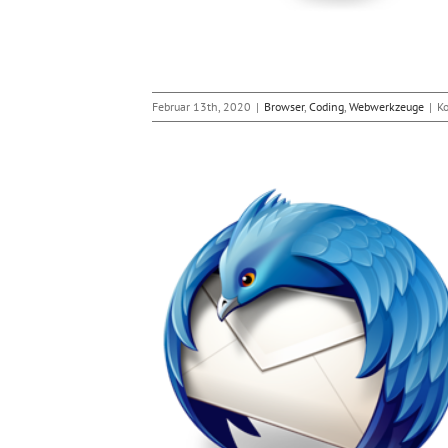
Februar 13th, 2020
|
Browser
,
Coding
,
Webwerkzeuge
|
K
cherheitslücken im
rbird
werkzeuge