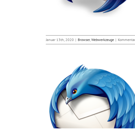
Januar 13th, 2020
|
Browser
,
Webwerkzeuge
|
Kommentare
ailclient Thunderbird
werkzeuge