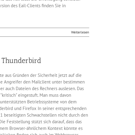
ion des Eail-Clients finden Sie in
Weiterlesen
m Thunderbird
lte aus Gründen der Sicherheit jetzt auf die
ge Angreifer den Mailclient unter bestimmen
er auch Dateien des Rechners auslesen. Das
"kritisch" eingestuft. Man muss davon
e unterstützten Betriebssysteme von dem
derbird und Firefox In seiner entsprechenden
4.1 beseitigten Schwachstellen nicht durch den
ie Feststellung stützt sich darauf, dass das
n einem Browser-ähnlichem Kontext könnte es
itslücken finden sich auch im Webbrowser