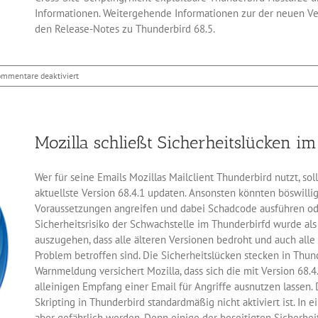
Informationen. Weitergehende Informationen zur der neuen Vers
den Release-Notes zu Thunderbird 68.5.
für
ommentare deaktiviert
Mailclient
Thunderbird
68.5
beseitigt
Mozilla schließt Sicherheitslücken i
7
Sicherheitslücken
Wer für seine Emails Mozillas Mailclient Thunderbird nutzt, sol
aktuellste Version 68.4.1 updaten. Ansonsten könnten böswilli
Voraussetzungen angreifen und dabei Schadcode ausführen od
Sicherheitsrisiko der Schwachstelle im Thunderbirfd wurde als 
auszugehen, dass alle älteren Versionen bedroht und auch all
Problem betroffen sind. Die Sicherheitslücken stecken in Thun
Warnmeldung versichert Mozilla, dass sich die mit Version 68.
alleinigen Empfang einer Email für Angriffe ausnutzen lassen. D
Skripting in Thunderbird standardmäßig nicht aktiviert ist. I
aber gefährlich werden. Denn einige der beseitigten Sicherhe