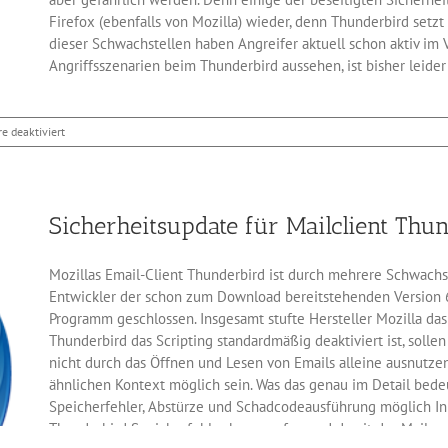
Firefox (ebenfalls von Mozilla) wieder, denn Thunderbird setzt
dieser Schwachstellen haben Angreifer aktuell schon aktiv im V
Angriffsszenarien beim Thunderbird aussehen, ist bisher leider
für
 deaktiviert
Mozilla
schließt
Sicherheitslücken
im
Sicherheitsupdate für Mailclient Thu
Thunderbird
Mozillas Email-Client Thunderbird ist durch mehrere Schwachs
Entwickler der schon zum Download bereitstehenden Version 
Programm geschlossen. Insgesamt stufte Hersteller Mozilla das A
Thunderbird das Scripting standardmäßig deaktiviert ist, sollen
nicht durch das Öffnen und Lesen von Emails alleine ausnutzen
ähnlichen Kontext möglich sein. Was das genau im Detail bedeut
Speicherfehler, Abstürze und Schadcodeausführung möglich In
Thunderbird Speicherfehler hervorrufen und damit das Mailpr