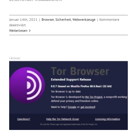
Januar 14th, 2021
|
Browser
,
Sicherheit
,
Webwerkzeuge
|
Kommentare
für
deaktiviert
Tor-
Weiterlesen
Browser-
Update
schließt
kritische
Firefox
ESR-
Lücke