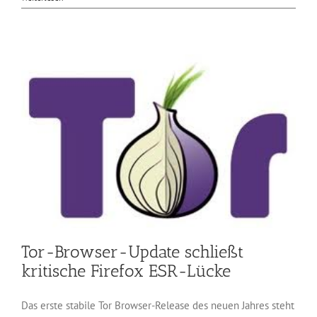
Browser
10.0.12
aktualisiert
Basis
und
Komponenten
Tor-Browser-Update schließt
kritische Firefox ESR-Lücke
Das erste stabile Tor Browser-Release des neuen Jahres steht