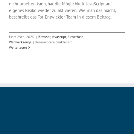
nicht arbeiten kann, hat die Möglichkeit, JavaScript auf
eigenes Risiko wieder zu aktivieren. Wie man das macht,
beschreibt das Tor-Entwickler-Team in diesem Beitrag.
März 25th, 2020
|
Browser
,
Javascript
,
Sicherheit
,
für
Webwerkzeuge
|
Kommentare deaktiviert
JavaScript
Weiterlesen
beim
Tor-
Browser
9.0.7
deaktiviert