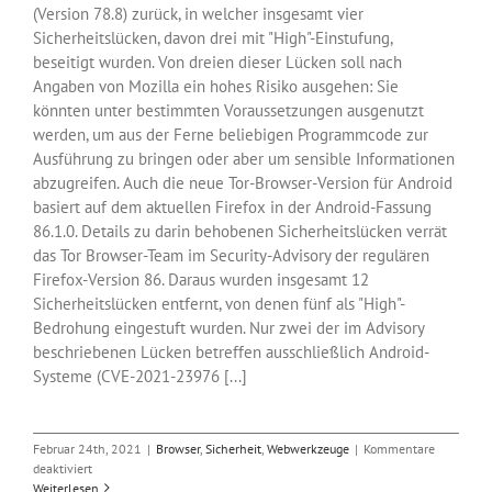
(Version 78.8) zurück, in welcher insgesamt vier
Sicherheitslücken, davon drei mit "High"-Einstufung,
beseitigt wurden. Von dreien dieser Lücken soll nach
Angaben von Mozilla ein hohes Risiko ausgehen: Sie
könnten unter bestimmten Voraussetzungen ausgenutzt
werden, um aus der Ferne beliebigen Programmcode zur
Ausführung zu bringen oder aber um sensible Informationen
abzugreifen. Auch die neue Tor-Browser-Version für Android
basiert auf dem aktuellen Firefox in der Android-Fassung
86.1.0. Details zu darin behobenen Sicherheitslücken verrät
das Tor Browser-Team im Security-Advisory der regulären
Firefox-Version 86. Daraus wurden insgesamt 12
Sicherheitslücken entfernt, von denen fünf als "High"-
Bedrohung eingestuft wurden. Nur zwei der im Advisory
beschriebenen Lücken betreffen ausschließlich Android-
Systeme (CVE-2021-23976 [...]
Februar 24th, 2021
|
Browser
,
Sicherheit
,
Webwerkzeuge
|
Kommentare
für
deaktiviert
Tor
Weiterlesen