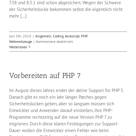
7.58 und 8.5.1 sind schon abgesichert. Wegen der Schwere
der Sicherheitslücke bekommen selbst die eigentlich nicht
mehr [...]
Juni 5th, 2018
|
Allgemein
,
Coding
,
Javascript
,
PHP
,
für
Webwerkzeuge
|
Kommentare deaktiviert
Viele
Weiterlesen
Drupal-
Websites
sind
immer
Vorbereiten auf PHP 7
noch
verwundbar
Im August dieses Jahres endet der aktive Support für PHP 5.
Danach gibt es noch ein Jahr länger Patches gegen
Sicherheitslücken geben, aber so langsam müssen sich
Entwickler und Anwender darauf einstellen, ihre PHP-
Programme rechtzeitig auf die neue Version PHP 7 zu
migrieren. Durch diese klaren Festlegungen zur Support-
Dauer wollen die Entwickler einen Fehler wie beim