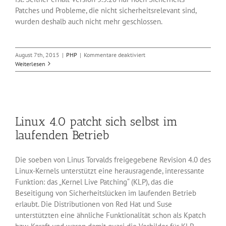
Patches und Probleme, die nicht sicherheitsrelevant sind,
wurden deshalb auch nicht mehr geschlossen.
für
August 7th, 2015
|
PHP
|
Kommentare deaktiviert
PHP
Weiterlesen
5.6.12
schließt
Sicherheitslücken
Linux 4.0 patcht sich selbst im
laufenden Betrieb
Die soeben von Linus Torvalds freigegebene Revision 4.0 des
Linux-Kernels unterstützt eine herausragende, interessante
Funktion: das „Kernel Live Patching“ (KLP), das die
Beseitigung von Sicherheitslücken im laufenden Betrieb
erlaubt. Die Distributionen von Red Hat und Suse
unterstützten eine ähnliche Funktionalität schon als Kpatch