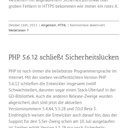
groben Fehlern in HTTPS bekommen wie immer ein rotes X.
für
Oktober 16th, 2015
|
Allgemein
,
HTML
|
Kommentare deaktiviert
Neue
Weiterlesen
Anzeige
für
HTTPS-
Seiten
PHP 5.6.12 schließt Sicherheitslücken
mit
Chrome
46
PHP ist noch immer die beliebteste Programmiersprache im
Internet. Mit der soeben veröffentlichten Version PHP
5.6.12 schließen die Entwickler insgesamt zwölf
Schwachstellen, darunter sogar einen Stack-Überlauf in der
GD-Bibliothek. Auch die anderen Release-Zweige wurden
abgesichert, dort sind jetzt die aktuellen
Versionsnummern 5.4.44, 5.5.28 und 7.0.0 Beta 3.
Eindringlich weisen die Entwickler auch darauf hin, dass der
Support für den 5.5er-Zweig schon am 10. Juli ausgelaufen
ist. Seither erhält Version 5.5.28 nur noch Sicherheits-