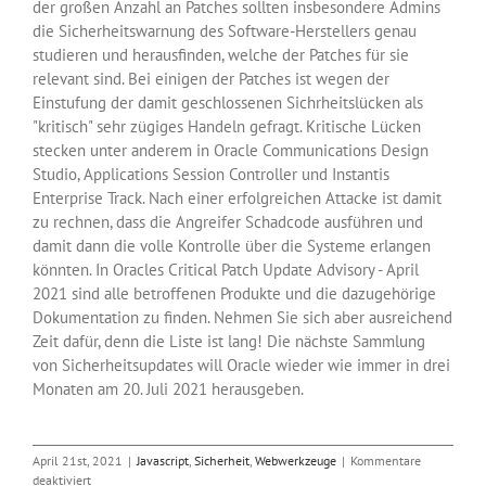
der großen Anzahl an Patches sollten insbesondere Admins
die Sicherheitswarnung des Software-Herstellers genau
studieren und herausfinden, welche der Patches für sie
relevant sind. Bei einigen der Patches ist wegen der
Einstufung der damit geschlossenen Sichrheitslücken als
"kritisch" sehr zügiges Handeln gefragt. Kritische Lücken
stecken unter anderem in Oracle Communications Design
Studio, Applications Session Controller und Instantis
Enterprise Track. Nach einer erfolgreichen Attacke ist damit
zu rechnen, dass die Angreifer Schadcode ausführen und
damit dann die volle Kontrolle über die Systeme erlangen
könnten. In Oracles Critical Patch Update Advisory - April
2021 sind alle betroffenen Produkte und die dazugehörige
Dokumentation zu finden. Nehmen Sie sich aber ausreichend
Zeit dafür, denn die Liste ist lang! Die nächste Sammlung
von Sicherheitsupdates will Oracle wieder wie immer in drei
Monaten am 20. Juli 2021 herausgeben.
April 21st, 2021
|
Javascript
,
Sicherheit
,
Webwerkzeuge
|
Kommentare
für
deaktiviert