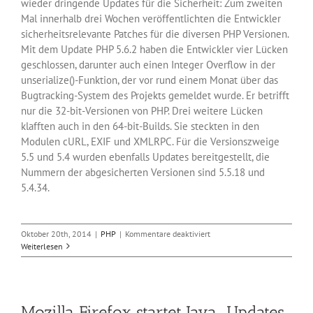
wieder dringende Updates für die Sicherheit: Zum zweiten
Mal innerhalb drei Wochen veröffentlichten die Entwickler
sicherheitsrelevante Patches für die diversen PHP Versionen.
Mit dem Update PHP 5.6.2 haben die Entwickler vier Lücken
geschlossen, darunter auch einen Integer Overflow in der
unserialize()-Funktion, der vor rund einem Monat über das
Bugtracking-System des Projekts gemeldet wurde. Er betrifft
nur die 32-bit-Versionen von PHP. Drei weitere Lücken
klafften auch in den 64-bit-Builds. Sie steckten in den
Modulen cURL, EXIF und XMLRPC. Für die Versionszweige
5.5 und 5.4 wurden ebenfalls Updates bereitgestellt, die
Nummern der abgesicherten Versionen sind 5.5.18 und
5.4.34.
für
Oktober 20th, 2014
|
PHP
|
Kommentare deaktiviert
Es
Weiterlesen
gibt
wieder
neue
PHP-
Mozilla Firefox startet Java-Updates
Sicherheitsupdates