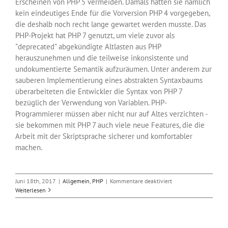
Erscheinen von PHP 5 vermeiden. Damals hatten sie nämlich
kein eindeutiges Ende für die Vorversion PHP 4 vorgegeben,
die deshalb noch recht lange gewartet werden musste. Das
PHP-Projekt hat PHP 7 genutzt, um viele zuvor als
"deprecated" abgekündigte Altlasten aus PHP
herauszunehmen und die teilweise inkonsistente und
undokumentierte Semantik aufzuräumen. Unter anderem zur
sauberen Implementierung eines abstrakten Syntaxbaums
überarbeiteten die Entwickler die Syntax von PHP 7
bezüglich der Verwendung von Variablen. PHP-
Programmierer müssen aber nicht nur auf Altes verzichten -
sie bekommen mit PHP 7 auch viele neue Features, die die
Arbeit mit der Skriptsprache sicherer und komfortabler
machen.
für
Juni 18th, 2017
|
Allgemein
,
PHP
|
Kommentare deaktiviert
Vorbereiten
Weiterlesen
auf
PHP
7