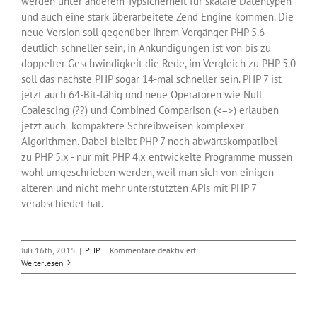
werden unter anderem Typsicherheit für skalare Datentypen
und auch eine stark überarbeitete Zend Engine kommen. Die
neue Version soll gegenüber ihrem Vorgänger PHP 5.6
deutlich schneller sein, in Ankündigungen ist von bis zu
doppelter Geschwindigkeit die Rede, im Vergleich zu PHP 5.0
soll das nächste PHP sogar 14-mal schneller sein. PHP 7 ist
jetzt auch 64-Bit-fähig und neue Operatoren wie Null
Coalescing (??) und Combined Comparison (<=>) erlauben
jetzt auch kompaktere Schreibweisen komplexer
Algorithmen. Dabei bleibt PHP 7 noch abwärtskompatibel
zu PHP 5.x - nur mit PHP 4.x entwickelte Programme müssen
wohl umgeschrieben werden, weil man sich von einigen
älteren und nicht mehr unterstützten APIs mit PHP 7
verabschiedet hat.
für
Juli 16th, 2015
|
PHP
|
Kommentare deaktiviert
Die
Weiterlesen
erste
Beta
von
PHP