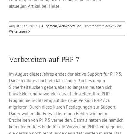
aktuellen Artikel bei Heise.
für
August 11th, 2017
|
Allgemein
,
Webwerkzeuge
|
Kommentare deaktiviert
Apple
Weiterlesen
auf
dem
Weg
zu
Vorbereiten auf PHP 7
Swift
5
Im August dieses Jahres endet der aktive Support für PHP 5.
Danach gibt es noch ein Jahr länger Patches gegen
Sicherheitslücken geben, aber so langsam müssen sich
Entwickler und Anwender darauf einstellen, ihre PHP-
Programme rechtzeitig auf die neue Version PHP 7 zu
migrieren. Durch diese klaren Festlegungen zur Support-
Dauer wollen die Entwickler einen Fehler wie beim
Erscheinen von PHP 5 vermeiden. Damals hatten sie nämlich
kein eindeutiges Ende für die Vorversion PHP 4 vorgegeben,
die deshalb noch recht lange gewartet werden musste. Das