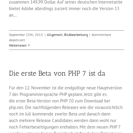
zusammen 149,99 Dollar. Auf seiner deutschen Internetseite
bietet Adobe allerdings zurzeit immer noch die Version 13
an...
September 25th, 2015
|
Allgemein
,
Bildbearbeitung
|
Kommentare
für
deaktiviert
Adobe
Weiterlesen
bringt
Photoshop
Elements
14
Die erste Beta von PHP 7 ist da
heraus
Für den 12. November ist die endgültige neue Hauptversion
7 der Programmiersprache PHP geplant. Jetzt gibt es
die erste Beta-Version von PHP 7.0 zum Download bei
php.net. Die nachfolgenden Releases wie die voraussichtlich
noch im Juli kommende zweite Beta und danach dann
auch mehrere Release Candidates werden dann wohl nur
noch Fehlerbeseitigungen enthalten. Mit dem neuen PHP 7