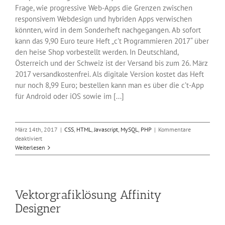
Frage, wie progressive Web-Apps die Grenzen zwischen
responsivem Webdesign und hybriden Apps verwischen
könnten, wird in dem Sonderheft nachgegangen. Ab sofort
kann das 9,90 Euro teure Heft „c't Programmieren 2017“ über
den heise Shop vorbestellt werden. In Deutschland,
Österreich und der Schweiz ist der Versand bis zum 26. März
2017 versandkostenfrei. Als digitale Version kostet das Heft
nur noch 8,99 Euro; bestellen kann man es über die c’t-App
für Android oder iOS sowie im [...]
März 14th, 2017
|
CSS
,
HTML
,
Javascript
,
MySQL
,
PHP
|
Kommentare
für
deaktiviert
c’t-
Weiterlesen
Sonderheft
„Programmieren“
im
Handel
Vektorgrafiklösung Affinity
Designer