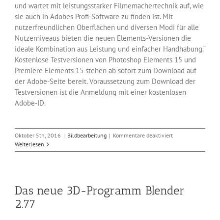
und wartet mit leistungsstarker Filmemachertechnik auf, wie
sie auch in Adobes Profi-Software zu finden ist. Mit
nutzerfreundlichen Oberflächen und diversen Modi für alle
Nutzerniveaus bieten die neuen Elements-Versionen die
ideale Kombination aus Leistung und einfacher Handhabung.“
Kostenlose Testversionen von Photoshop Elements 15 und
Premiere Elements 15 stehen ab sofort zum Download auf
der Adobe-Seite bereit. Voraussetzung zum Download der
Testversionen ist die Anmeldung mit einer kostenlosen
Adobe-ID.
für
Oktober 5th, 2016
|
Bildbearbeitung
|
Kommentare deaktiviert
Version
Weiterlesen
15
von
Photoshop
und
Das neue 3D-Programm Blender
Premiere
Elements
2.77