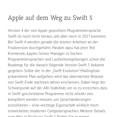
Münster
entzaubert
PGP
Apple auf dem Weg zu Swift 5
und
S-
MIME
Version 4 der von Apple gepushten Programmiersprache
Swift ist noch nicht heraus, soll aber noch in 2017 kommen.
Bei Swift 4 werden gerade die letzten Arbeiten an der
Finalversion durchgeführt. Parallel dazu hat jetzt Ted
Kremenek, Apples Senior Manager in Sachen
Programmiersprachen und Laufzeitumgebungen, schon die
Roadmap für die danach folgende Version Swift 5 bekannt
gegeben. Sollte der in der „Swift Evolution“-Mailingliste
präsentierte Plan aufgehen, wird das übernächste Release
von Swift Ende nächsten Jahres erscheinen. Dabei liegt der
Schwerpunkt auf der ABI-Stabilität, um so zu erreichen, dass
in Swift geschriebene Programme nicht wieder neu
kompiliert werden müssen, um Sprachänderungen
einzuführen – eine wichtige Eigenschaft wirklich hoch
entwickelter, moderner Computersprachen. Weitere Details
zum Weg in Richtung Swift 5 finden Sie in einem