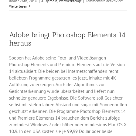
für
Januar 26th, 2016
|
Allgemein
,
Webwerkzeuge
|
Kommentare deaktiviert
PDF-
Weiterlesen
Reader
von
Foxit
sind
Adobe bringt Photoshop Elements 14
verwund
heraus
Soeben hat Adobe seine Foto- und Videolösungen
Photoshop Elements und Premiere Elements auf die Version
14 aktualisiert. Die beiden bei Internetschaffenden recht
beliebten Programme gestatten es jetzt, Inhalte mit 4K-
Auflösung zu erzeugen. Auch der Algorithmus zur
Gesichtserkennung wurde überarbeitet und liefert nun
schneller genauere Ergebnisse. Die Software soll Gesichter
selbst mit vielen Jahren Abstand und sogar mit Sonnenbrillen
geschützt erkennen. Die Programme Photoshop Elements 14
und Premiere Elements 14 brauchen dem Bericht zufolge
zumindest Windows 7 oder höher oder mindestens Mac OS X
10.9. In den USA kosten sie je 99,99 Dollar oder beide