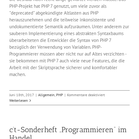
PHP-Projekt hat PHP 7 genutzt, um viele zuvor als
"deprecated" abgekündigte Altlasten aus PHP
herauszunehmen und die teilweise inkonsistente und
undokumentierte Semantik aufzuräumen. Unter anderem zur
sauberen Implementierung eines abstrakten Syntaxbaums
überarbeiteten die Entwickler die Syntax von PHP 7
bezüglich der Verwendung von Variablen. PHP-
Programmierer müssen aber nicht nur auf Altes verzichten -
sie bekommen mit PHP 7 auch viele neue Features, die die
Arbeit mit der Skriptsprache sicherer und komfortabler
machen.
für
Juni 18th, 2017
|
Allgemein
,
PHP
|
Kommentare deaktiviert
Vorbereiten
Weiterlesen
auf
PHP
7
c’t-Sonderheft „Programmieren“ im
Handel