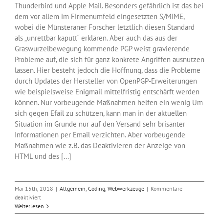
Thunderbird und Apple Mail. Besonders gefährlich ist das bei
dem vor allem im Firmenumfeld eingesetzten S/MIME,
wobei die Münsteraner Forscher letztlich diesen Standard
als „unrettbar kaputt“ erklären. Aber auch das aus der
Graswurzelbewegung kommende PGP weist gravierende
Probleme auf, die sich für ganz konkrete Angriffen ausnutzen
lassen. Hier besteht jedoch die Hoffnung, dass die Probleme
durch Updates der Hersteller von OpenPGP-Erweiterungen
wie beispielsweise Enigmail mittelfristig entschärft werden
können. Nur vorbeugende Maßnahmen helfen ein wenig Um
sich gegen Efail zu schützen, kann man in der aktuellen
Situation im Grunde nur auf den Versand sehr brisanter
Informationen per Email verzichten. Aber vorbeugende
Maßnahmen wie z.B. das Deaktivieren der Anzeige von
HTML und des [...]
Mai 15th, 2018
|
Allgemein
,
Coding
,
Webwerkzeuge
|
Kommentare
für
deaktiviert
Efail:
Weiterlesen
FH