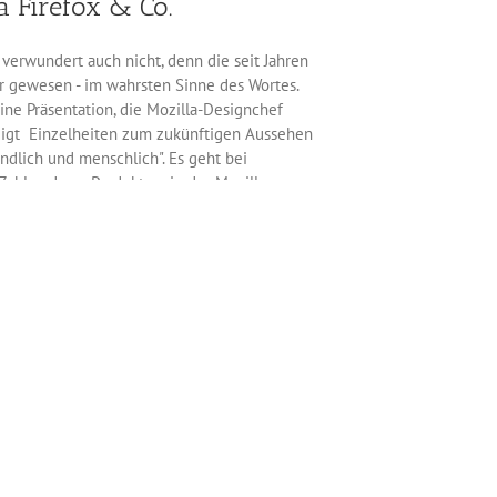
a Firefox & Co.
verwundert auch nicht, denn die seit Jahren
är gewesen - im wahrsten Sinne des Wortes.
Eine Präsentation, die Mozilla-Designchef
 zeigt Einzelheiten zum zukünftigen Aussehen
undlich und menschlich". Es geht bei
Zahl anderer Produkte wie das Mozilla
Apps, verschiedene Entwicklerwerkzeuge, das
lversion von Firefox. Im September dieses
jaro zusammengeführt werden und
Weiterlesen