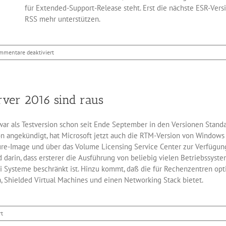
für Extended-Support-Release steht. Erst die nächste ESR-Ver
RSS mehr unterstützen.
für
mmentare deaktiviert
Firefox
demnächst
ohne
seinen
rver 2016 sind raus
RSS-
Reader
r als Testversion schon seit Ende September in den Versionen Standar
on angekündigt, hat Microsoft jetzt auch die RTM-Version von Windows 
re-Image und über das Volume Licensing Service Center zur Verfügung
 darin, dass ersterer die Ausführung von beliebig vielen Betriebssy
i Systeme beschränkt ist. Hinzu kommt, daß die für Rechenzentren opt
, Shielded Virtual Machines und einen Networking Stack bietet.
für
rt
Die