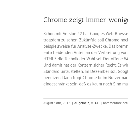
Chrome zeigt immer wenige
Schon mit Version 42 hat Googles Web-Browser
trotzdem zu sehen. Zukünftig soll Chrome noch 
beispielsweise für Analyse-Zwecke. Das brems
entscheidenden Anteil an der Verbreitung von
HTML5 die Technik der Wahl sei. Der offene W
Und damit hat der Konzern sicher Recht. Es wird
Standard umzustellen. Im Dezember soll Googl
benutzen. Dann fragt Chrome beim Nutzer nach
eingeschränkt sein, daß es kaum noch Sinn mac
August 10th, 2016
|
Allgemein
,
HTML
|
Kommentare deak
ft von Mozilla Firefox