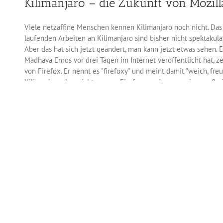
Kilimanjaro – die Zukunft von Mozill
Flash-
Inhalte
an
Viele netzaffine Menschen kennen Kilimanjaro noch nicht. Das 
laufenden Arbeiten an Kilimanjaro sind bisher nicht spektakul
Aber das hat sich jetzt geändert, man kann jetzt etwas sehen. 
Madhava Enros vor drei Tagen im Internet veröffentlicht hat,
von Firefox. Er nennt es "firefoxy" und meint damit "weich, fre
Kilimanjara aber nicht nur um Firefox, sondern um eine große 
Identitätsmanagementsystem Persona, eine Plattform für Web-
Mobilbetriebssystem Boot to Gecko und last not least die Mobi
Jahres sollen die verschiedenen Anwendungen unter Kiliman
interoperabel sein.
für
deaktiviert
Kilimanjaro
–
die
Zukunft
von
Mozilla
Firefox