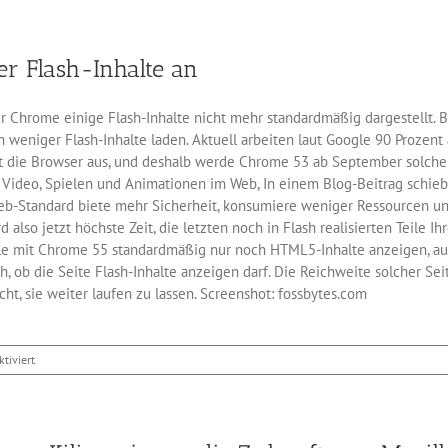
Finals
von
Windows
r Flash-Inhalte an
Server
2016
sind
 Chrome einige Flash-Inhalte nicht mehr standardmäßig dargestellt. B
raus
weniger Flash-Inhalte laden. Aktuell arbeiten laut Google 90 Prozent a
t die Browser aus, und deshalb werde Chrome 53 ab September solche I
 Video, Spielen und Animationen im Web, In einem Blog-Beitrag schieb
eb-Standard biete mehr Sicherheit, konsumiere weniger Ressourcen und
 also jetzt höchste Zeit, die letzten noch in Flash realisierten Teile 
e mit Chrome 55 standardmäßig nur noch HTML5-Inhalte anzeigen, auße
, ob die Seite Flash-Inhalte anzeigen darf. Die Reichweite solcher Se
ht, sie weiter laufen zu lassen. Screenshot: fossbytes.com
für
tiviert
Chrome
zeigt
immer
weniger