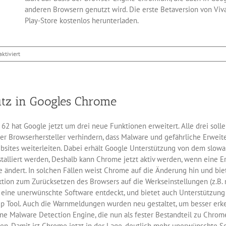
anderen Browsern genutzt wird. Die erste Betaversion von Viva
Play-Store kostenlos herunterladen.
für
ktiviert
Erste
Betaversion
des
Browsers
tz in Googles Chrome
Vivaldi
für
Android
2 hat Google jetzt um drei neue Funktionen erweitert. Alle drei sol
der Browserhersteller verhindern, dass Malware und gefährliche Erwe
ebsites weiterleiten. Dabei erhält Google Unterstützung von dem slowa
stalliert werden, Deshalb kann Chrome jetzt aktiv werden, wenn eine 
 ändert. In solchen Fällen weist Chrome auf die Änderung hin und biet
ion zum Zurücksetzen des Browsers auf die Werkseinstellungen (z.B. n
eine unerwünschte Software entdeckt, und bietet auch Unterstützung b
p Tool. Auch die Warnmeldungen wurden neu gestaltet, um besser erk
ine Malware Detection Engine, die nun als fester Bestandteil zu Chro
. Damit ist Chrome jetzt in der Lage, deutlich mehr unerwünschte So