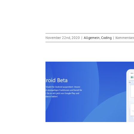
November 22nd, 2020
|
Allgemein
,
Coding
|
Kommentare 
Browsers Vivaldi für
oid
Coding