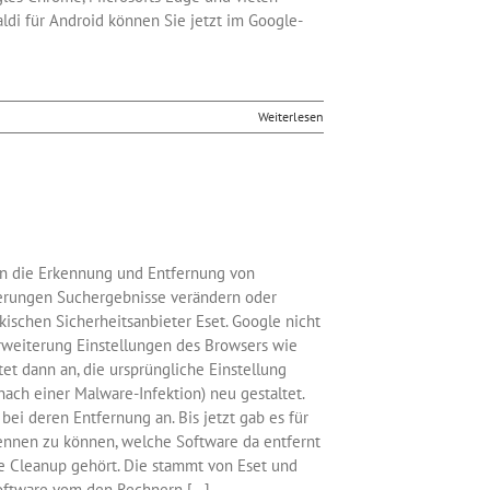
ldi für Android können Sie jetzt im Google-
Weiterlesen
len die Erkennung und Entfernung von
iterungen Suchergebnisse verändern oder
kischen Sicherheitsanbieter Eset. Google nicht
Erweiterung Einstellungen des Browsers wie
et dann an, die ursprüngliche Einstellung
ach einer Malware-Infektion) neu gestaltet.
ei deren Entfernung an. Bis jetzt gab es für
ennen zu können, welche Software da entfernt
me Cleanup gehört. Die stammt von Eset und
ftware vom den Rechnern [...]