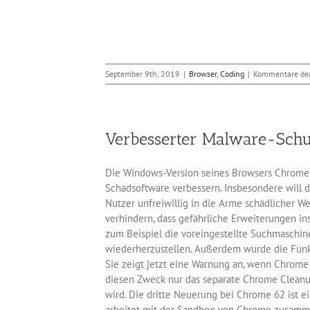
September 9th, 2019
|
Browser
,
Coding
|
Kommentare dea
Verbesserter Malware-Schu
Die Windows-Version seines Browsers Chrome 6
Schadsoftware verbessern. Insbesondere will 
Nutzer unfreiwillig in die Arme schädlicher W
verhindern, dass gefährliche Erweiterungen in
zum Beispiel die voreingestellte Suchmaschine
wiederherzustellen. Außerdem wurde die Funkt
Sie zeigt jetzt eine Warnung an, wenn Chrome 
diesen Zweck nur das separate Chrome Cleanu
wird. Die dritte Neuerung bei Chrome 62 ist e
arbeitet mit der Sandbox von Chrome zusammen