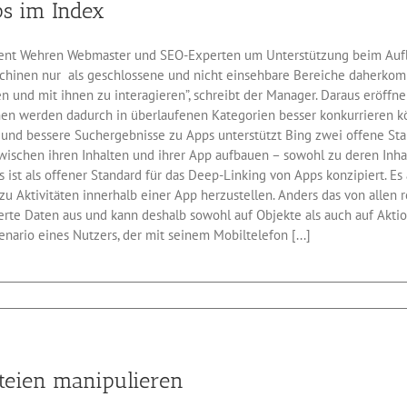
s im Index
Popups
ab
ncent Wehren Webmaster und SEO-Experten um Unterstützung beim Aufb
schinen nur als geschlossene und nicht einsehbare Bereiche daherkomm
n und mit ihnen zu interagieren”, schreibt der Manager. Daraus eröff
hnen werden dadurch in überlaufenen Kategorien besser konkurrieren 
nd bessere Suchergebnisse zu Apps unterstützt Bing zwei offene Stan
wischen ihren Inhalten und ihrer App aufbauen – sowohl zu deren Inhal
s ist als offener Standard für das Deep-Linking von Apps konzipiert. 
zu Aktivitäten innerhalb einer App herzustellen. Anders das von allen
ierte Daten aus und kann deshalb sowohl auf Objekte als auch auf Akti
nario eines Nutzers, der mit seinem Mobiltelefon [...]
schine
teien manipulieren