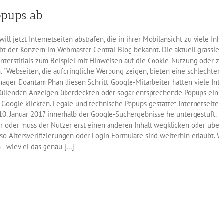
mit
opups ab
doppeltem
Speed
l jetzt Internetseiten abstrafen, die in ihrer Mobilansicht zu viele 
gibt der Konzern im Webmaster Central-Blog bekannt. Die aktuell grassi
Interstitials zum Beispiel mit Hinweisen auf die Cookie-Nutzung oder 
. "Webseiten, die aufdringliche Werbung zeigen, bieten eine schlechte
nager Doantam Phan diesen Schritt. Google-Mitarbeiter hätten viele In
füllenden Anzeigen überdeckten oder sogar entsprechende Popups einse
 Google klickten. Legale und technische Popups gestattet Internetseit
. Januar 2017 innerhalb der Google-Suchergebnisse heruntergestuft. Di
ar oder muss der Nutzer erst einen anderen Inhalt wegklicken oder üb
o Altersverifizierungen oder Login-Formulare sind weiterhin erlaubt.
 wieviel das genau [...]
für
SEO:
Google
straft
mobile