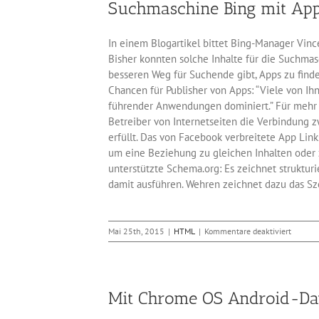
Suchmaschine Bing mit App
In einem Blogartikel bittet Bing-Manager Vi
Bisher konnten solche Inhalte für die Suchma
besseren Weg für Suchende gibt, Apps zu finde
Chancen für Publisher von Apps: “Viele von I
führender Anwendungen dominiert.” Für mehr u
Betreiber von Internetseiten die Verbindung z
erfüllt. Das von Facebook verbreitete App Link
um eine Beziehung zu gleichen Inhalten oder 
unterstützte Schema.org: Es zeichnet struktur
damit ausführen. Wehren zeichnet dazu das Sze
für
Mai 25th, 2015
|
HTML
|
Kommentare deaktiviert
Suchma
Bing
mit
Apps
Mit Chrome OS Android-Da
im
Index