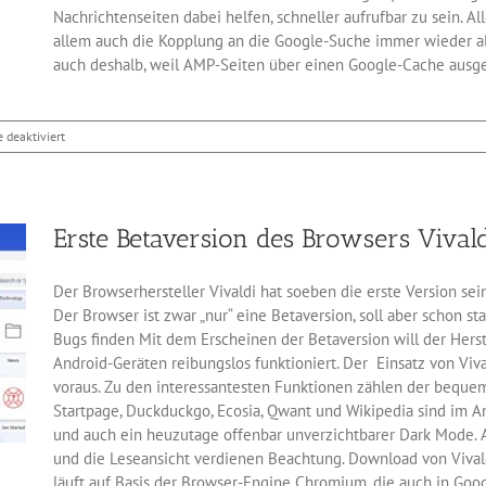
Nachrichtenseiten dabei helfen, schneller aufrufbar zu sein. Al
allem auch die Kopplung an die Google-Suche immer wieder als
auch deshalb, weil AMP-Seiten über einen Google-Cache ausge
für
deaktiviert
Google
bevorzugt
AMP-
Seiten
Erste Betaversion des Browsers Vival
nicht
mehr
Der Browserhersteller Vivaldi hat soeben die erste Version sei
Der Browser ist zwar „nur“ eine Betaversion, soll aber schon stab
Bugs finden Mit dem Erscheinen der Betaversion will der Herste
Android-Geräten reibungslos funktioniert. Der Einsatz von Viva
voraus. Zu den interessantesten Funktionen zählen der beque
Startpage, Duckduckgo, Ecosia, Qwant und Wikipedia sind im An
und auch ein heuzutage offenbar unverzichtbarer Dark Mode. 
und die Leseansicht verdienen Beachtung. Download von Vivaldi
läuft auf Basis der Browser-Engine Chromium, die auch in Goo