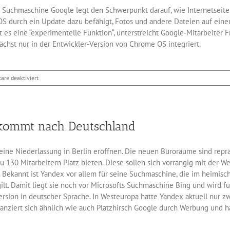
 Suchmaschine Google legt den Schwerpunkt darauf, wie Internetseite
 OS durch ein Update dazu befähigt, Fotos und andere Dateien auf ei
 es eine “experimentelle Funktion“, unterstreicht Google-Mitarbeiter F
ächst nur in der Entwickler-Version von Chrome OS integriert.
für
re deaktiviert
Mit
Chrome
OS
Android-
kommt nach Deutschland
Dateien
manipulieren
eine Niederlassung in Berlin eröffnen. Die neuen Büroräume sind reprä
u 130 Mitarbeitern Platz bieten. Diese sollen sich vorrangig mit der W
Bekannt ist Yandex vor allem für seine Suchmaschine, die im heimisch
lt. Damit liegt sie noch vor Microsofts Suchmaschine Bing und wird fü
Version in deutscher Sprache. In Westeuropa hatte Yandex aktuell nur z
nziert sich ähnlich wie auch Platzhirsch Google durch Werbung und ha