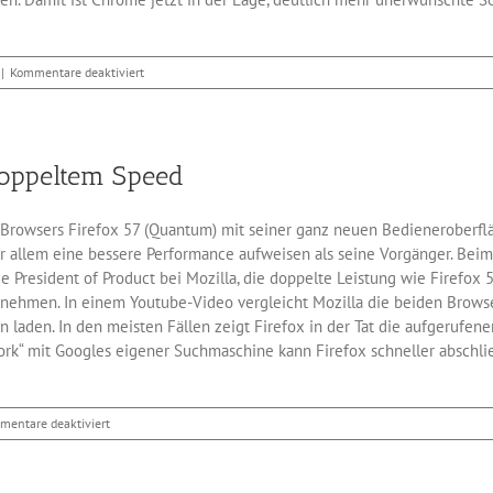
für
|
Kommentare deaktiviert
Verbesserter
Malware-
Schutz
in
doppeltem Speed
Googles
Chrome
es Browsers Firefox 57 (Quantum) mit seiner ganz neuen Bedieneroberf
 vor allem eine bessere Performance aufweisen als seine Vorgänger. Be
 President of Product bei Mozilla, die doppelte Leistung wie Firefox 
ehmen. In einem Youtube-Video vergleicht Mozilla die beiden Browser 
 laden. In den meisten Fällen zeigt Firefox in der Tat die aufgerufen
ork“ mit Googles eigener Suchmaschine kann Firefox schneller abschli
für
mentare deaktiviert
Firefox
57
(Quantum)