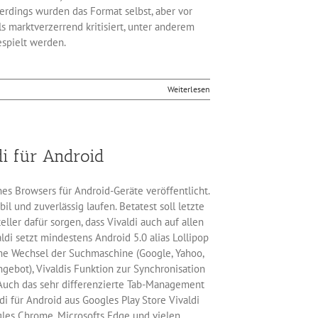
lerdings wurden das Format selbst, aber vor
 marktverzerrend kritisiert, unter anderem
spielt werden.
Weiterlesen
di für Android
nes Browsers für Android-Geräte veröffentlicht.
il und zuverlässig laufen. Betatest soll letzte
ller dafür sorgen, dass Vivaldi auch auf allen
ldi setzt mindestens Android 5.0 alias Lollipop
me Wechsel der Suchmaschine (Google, Yahoo,
gebot), Vivaldis Funktion zur Synchronisation
Auch das sehr differenzierte Tab-Management
 für Android aus Googles Play Store Vivaldi
gles Chrome, Microsofts Edge und vielen