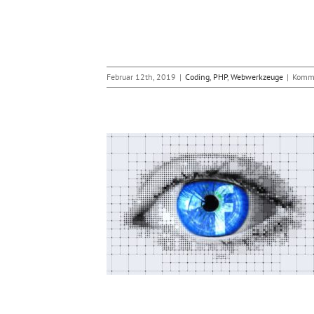
Februar 12th, 2019
|
Coding
,
PHP
,
Webwerkzeuge
|
Komme
cher von Facebook?
bwerkzeuge