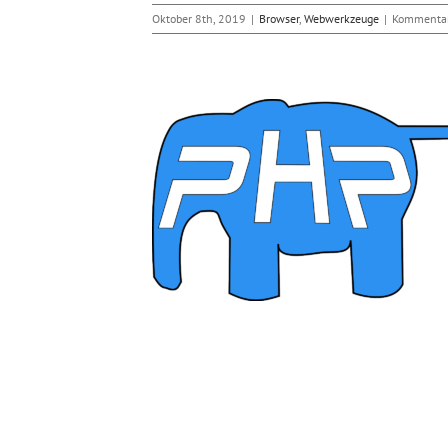
Oktober 8th, 2019
|
Browser
,
Webwerkzeuge
|
Kommentare
 4.0 jetzt ohne PHP
bwerkzeuge