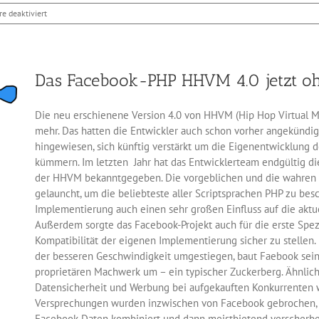
für
 deaktiviert
Mozilla
hat
Browser
Firefox
Das Facebook-PHP HHVM 4.0 jetzt o
69.0.2
veröffentlicht
Die neu erschienene Version 4.0 von HHVM (Hip Hop Virtual M
mehr. Das hatten die Entwickler auch schon vorher angekündig
hingewiesen, sich künftig verstärkt um die Eigenentwicklung
kümmern. Im letzten Jahr hat das Entwicklerteam endgültig di
der HHVM bekanntgegeben. Die vorgeblichen und die wahren 
gelauncht, um die beliebteste aller Scriptsprachen PHP zu besc
Implementierung auch einen sehr großen Einfluss auf die aktu
Außerdem sorgte das Facebook-Projekt auch für die erste Spez
Kompatibilität der eigenen Implementierung sicher zu stelle
der besseren Geschwindigkeit umgestiegen, baut Faebook sei
proprietären Machwerk um – ein typischer Zuckerberg. Ähnlich
Datensicherheit und Werbung bei aufgekauften Konkurrenten w
Versprechungen wurden inzwischen von Facebook gebrochen, 
Facebook-Daten kombiniert und dann meistbietend verscherbelt