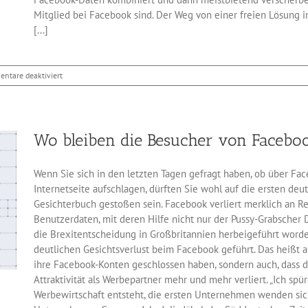
Mitglied bei Facebook sind. Der Weg von einer freien Lösung 
[...]
für
ntare deaktiviert
Das
Facebook-
PHP
HHVM
Wo bleiben die Besucher von Facebo
4.0
jetzt
ohne
Wenn Sie sich in den letzten Tagen gefragt haben, ob über Fac
PHP
Internetseite aufschlagen, dürften Sie wohl auf die ersten d
Gesichterbuch gestoßen sein. Facebook verliert merklich an
Benutzerdaten, mit deren Hilfe nicht nur der Pussy-Grabsche
die Brexitentscheidung in Großbritannien herbeigeführt worde
deutlichen Gesichtsverlust beim Facebook geführt. Das heißt a
ihre Facebook-Konten geschlossen haben, sondern auch, dass 
Attraktivität als Werbepartner mehr und mehr verliert. „Ich spür
Werbewirtschaft entsteht, die ersten Unternehmen wenden sich