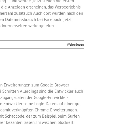
ng – und weiter: „Jetzt stellen die ersten
 die Anzeigen erscheinen, das Werbeerlebnis
cherzahl zusätzlich Auch dort würden nach den
ven Datenmissbrauch bei Facebook jetzt
Internetseiten weitergeleitet.
Weiterlesen
r von Erweiterungen zum Google-Browser
 Schritten Allerdings sind die Entwickler auch
ie Zugangsdaten der Google-Entwickler-
in Entwickler seine Login-Daten auf einer gut
e damit verknüpften Chrome-Erweiterungen.
mit Schadcode, der zum Beispiel beim Surfen
er bezahlen lassen. Inzwischen blockiert