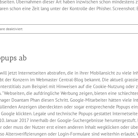
bseiten. Übernahmen dieser Art haben inzwischen schon mindestens z
n schon eine Zeit lang unter der Kontrolle der Phisher. Screenshot: 
für
re deaktiviert
Phishing-
Angriffe
auf
Chrome-
opups ab
Entwickler
l jetzt Internetseiten abstrafen, die in ihrer Mobilansicht zu viele 
gibt der Konzern im Webmaster Central-Blog bekannt. Die aktuell grassi
Interstitials zum Beispiel mit Hinweisen auf die Cookie-Nutzung oder 
. "Webseiten, die aufdringliche Werbung zeigen, bieten eine schlechte
nager Doantam Phan diesen Schritt. Google-Mitarbeiter hätten viele In
füllenden Anzeigen überdeckten oder sogar entsprechende Popups einse
 Google klickten. Legale und technische Popups gestattet Internetseit
. Januar 2017 innerhalb der Google-Suchergebnisse heruntergestuft. Di
ar oder muss der Nutzer erst einen anderen Inhalt wegklicken oder üb
o Altersverifizierungen oder Login-Formulare sind weiterhin erlaubt.