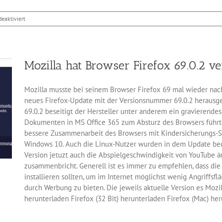
für
eaktiviert
Chrome
blockt
ressourcenhungrige
Online-
Mozilla hat Browser Firefox 69.0.2 ver
Werbung
Mozilla musste bei seinem Browser Firefox 69 mal wieder na
neues Firefox-Update mit der Versionsnummer 69.0.2 herausg
69.0.2 beseitigt der Hersteller unter anderem ein gravierende
Dokumenten in MS Office 365 zum Absturz des Browsers führte
bessere Zusammenarbeit des Browsers mit Kindersicherungs-S
Windows 10. Auch die Linux-Nutzer wurden in dem Update bed
Version jetuzt auch die Abspielgeschwindigkeit von YouTube ä
zusammenbricht. Generell ist es immer zu empfehlen, dass die 
installieren sollten, um im Internet möglichst wenig Angriffsfl
durch Werbung zu bieten. Die jeweils aktuelle Version es Mozill
herunterladen Firefox (32 Bit) herunterladen Firefox (Mac) he