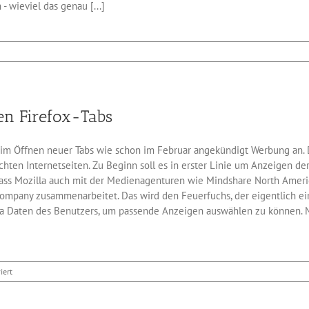
 wieviel das genau [...]
für
SEO:
Google
straft
mobile
en Firefox-Tabs
Popups
ab
beim Öffnen neuer Tabs wie schon im Februar angekündigt Werbung an.
chten Internetseiten. Zu Beginn soll es in erster Linie um Anzeigen d
dass Mozilla auch mit der Medienagenturen wie Mindshare North Ame
Company zusammenarbeitet. Das wird den Feuerfuchs, der eigentlich ei
ja Daten des Benutzers, um passende Anzeigen auswählen zu können. M
für
iert
Ab
sofort
Werbung