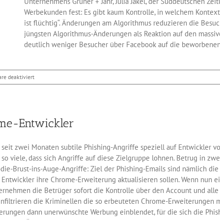
Unternehmens Gruner + Jahr, Julia Jäkel, der Süddeutschen Zeitu
Werbekunden fest: Es gibt kaum Kontrolle, in welchem Kontext
ist flüchtig“. Änderungen am Algorithmus reduzieren die Besu
jüngsten Algorithmus-Änderungen als Reaktion auf den massi
deutlich weniger Besucher über Facebook auf die beworbenen 
für
e deaktiviert
Wo
bleiben
die
Besucher
ome-Entwickler
von
Facebook?
l seit zwei Monaten subtile Phishing-Angriffe speziell auf Entwickle
 viele, dass sich Angriffe auf diese Zielgruppe lohnen. Betrug in zwei
h-die-Brust-ins-Auge-Angriffe: Ziel der Phishing-Emails sind nämlich d
e Entwickler ihre Chrome-Erweiterung aktualisieren sollen. Wenn nun e
ernehmen die Betrüger sofort die Kontrolle über den Account und all
infiltrieren die Kriminellen die so erbeuteten Chrome-Erweiterungen 
erungen dann unerwünschte Werbung einblendet, für die sich die Phish