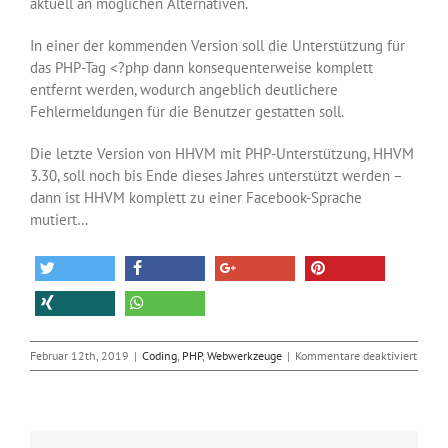
aktuell an möglichen Alternativen.
In einer der kommenden Version soll die Unterstützung für
das PHP-Tag <?php dann konsequenterweise komplett
entfernt werden, wodurch angeblich deutlichere
Fehlermeldungen für die Benutzer gestatten soll.
Die letzte Version von HHVM mit PHP-Unterstützung, HHVM
3.30, soll noch bis Ende dieses Jahres unterstützt werden –
dann ist HHVM komplett zu einer Facebook-Sprache
mutiert…
für
Februar 12th, 2019
|
Coding
,
PHP
,
Webwerkzeuge
|
Kommentare deaktiviert
Das
Faceb
PHP
HHVM
4.0