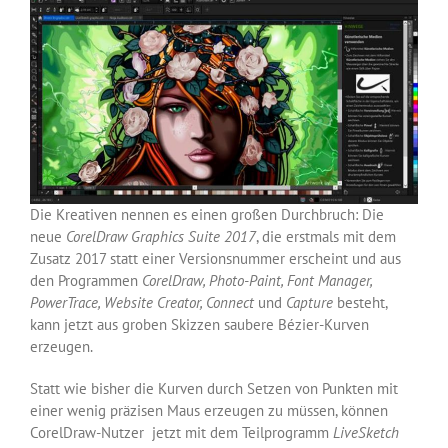
Die Kreativen nennen es einen großen Durchbruch: Die
neue
CorelDraw Graphics Suite 2017
, die erstmals mit dem
Zusatz 2017 statt einer Versionsnummer erscheint und aus
den Programmen
CorelDraw, Photo-Paint, Font Manager,
PowerTrace, Website Creator, Connect
und
Capture
besteht,
kann jetzt aus groben Skizzen saubere Bézier-Kurven
erzeugen.
Statt wie bisher die Kurven durch Setzen von Punkten mit
einer wenig präzisen Maus erzeugen zu müssen, können
CorelDraw-Nutzer jetzt mit dem Teilprogramm
LiveSketch