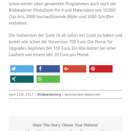
schon weiter oben genannten Programmen auch noch der
Bildskalierer
PhotoZoom Pro 4
und Materialien wie 10.000
Clip-Arts
, 2000 hochauflösende
Bilder
und 1000
Schriften
enthalten.
Die Vollversion der Suite ist ab sofort bei Corel zu haben und
kostet wie schon die Vorversion 700 Euro. Die Preise für
Upgrades beginnen bei 350 Euro. Ein Abo kostet bei einer
Laufzeit von einem Jahr 20 Euro pro Monat.
für
April 11th, 2017
|
Bildbearbeitung
|
Kommentare deaktiviert
CorelDraw
2017
macht
aus
Skizzen
Share This Story, Choose Your Platform!
Bézier-
Kurven