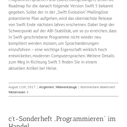
Roadmap für die danach folgende Version Swift 5 bekannt
gegeben. Sollte der in der „Swift Evolution“-Mailingliste
präsentierte Plan aufgehen, wird das übernächste Release
von Swift Ende nächsten Jahres erscheinen. Dabei liegt der
Schwerpunkt auf der ABI-Stabilität, um so zu erreichen, dass
in Swift geschriebene Programme nicht wieder neu
kompiliert werden müssen, um Sprachänderungen
einzuführen – eine wichtige Eigenschaft wirklich hoch
entwickelter, moderner Computersprachen. Weitere Details
zum Weg in Richtung Swift 5 finden Sie in einem
aktuellen Artikel bei Heise.
für
August 11th, 2017
|
Allgemein
,
Webwerkzeuge
|
Kommentare deaktiviert
Apple
Weiterlesen
auf
dem
Weg
zu
c’t-Sonderheft „Programmieren“ im
Swift
5
Handel