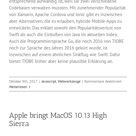
entsprechend aufwändig ist, weil sie zwei verschiedene
Codebasen verwalten mussten. Mit zunehmender Popularität
von Xamarin, Apache Cordova und Ionic gibt es inzwischen
aber Alternativen, die es erlauben, hybride Mobile-Apps zu
entwickeln. Das erklärt sowohl den Popularitätsverlust von
Swift als auch die Einbußen von Java im aktuellen Index.
Auch die Programmiersprache Go, die noch 2016 von TIOBE
noch zur Sprache des Jahres 2016 gekürt wurde, ist
inzwischen auf einem ähnlichen Sinkflug wie Swift. Dafür
bietet TIOBE bisher aber keine plausible Erklärung an.
für
Oktober 9th, 2017
|
Javascript
,
Webwerkzeuge
|
Kommentare deaktiviert
Swift:
Weiterlesen
Eine
Schwalbe
macht
noch
Apple bringt MacOS 10.13 High
keinen
Sommer
Sierra