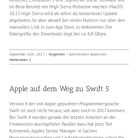
im Beta-Betrieb mit High Sierra Probleme machen. MacOS
10.13 High Sierra wird ab sofort als kostenloses Update
angeboten, ist aber aktuell bei vielen Nutzern nur über den
manuellen Link in zum App Store zu bekommen. Die
Dateigröße des Downloads liegt bei ca. 4,8 GByte.
für
September 26th, 2017
|
Allgemein
|
Kommentare deaktiviert
Apple
Weiterlesen
bringt
MacOS
10.13
High
Apple auf dem Weg zu Swift 5
Sierra
Version 4 der von Apple gepushten Programmiersprache
Swift ist noch nicht heraus, soll aber noch in 2017 kommen.
Bei Swift 4 werden gerade die letzten Arbeiten an der
Finalversion durchgeführt. Parallel dazu hat jetzt Ted
Kremenek, Apples Senior Manager in Sachen
Programmiersprachen und Laufzeitumgebungen, schon die