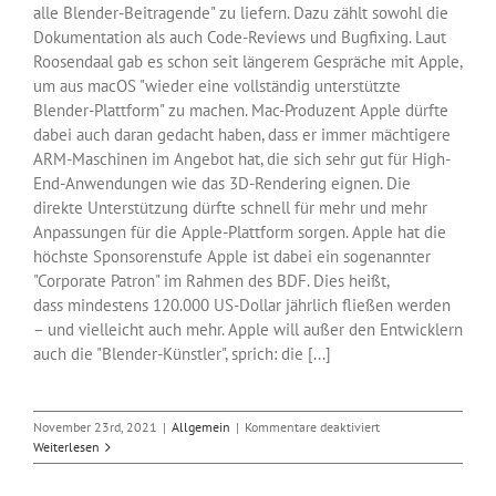
alle Blender-Beitragende" zu liefern. Dazu zählt sowohl die
Dokumentation als auch Code-Reviews und Bugfixing. Laut
Roosendaal gab es schon seit längerem Gespräche mit Apple,
um aus macOS "wieder eine vollständig unterstützte
Blender-Plattform" zu machen. Mac-Produzent Apple dürfte
dabei auch daran gedacht haben, dass er immer mächtigere
ARM-Maschinen im Angebot hat, die sich sehr gut für High-
End-Anwendungen wie das 3D-Rendering eignen. Die
direkte Unterstützung dürfte schnell für mehr und mehr
Anpassungen für die Apple-Plattform sorgen. Apple hat die
höchste Sponsorenstufe Apple ist dabei ein sogenannter
"Corporate Patron" im Rahmen des BDF. Dies heißt,
dass mindestens 120.000 US-Dollar jährlich fließen werden
– und vielleicht auch mehr. Apple will außer den Entwicklern
auch die "Blender-Künstler", sprich: die [...]
für
November 23rd, 2021
|
Allgemein
|
Kommentare deaktiviert
Apple
Weiterlesen
ist
jetzt