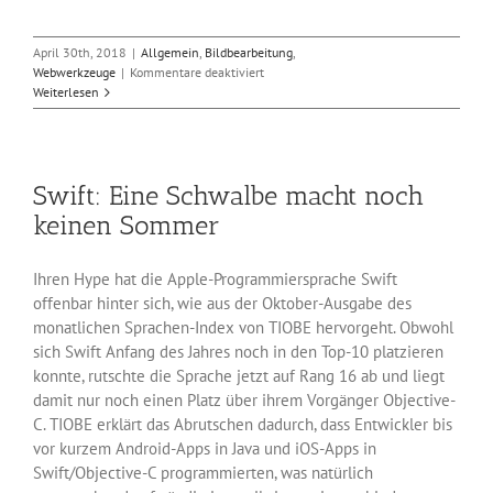
April 30th, 2018
|
Allgemein
,
Bildbearbeitung
,
für
Webwerkzeuge
|
Kommentare deaktiviert
Die
Weiterlesen
freie
Bildbearbeitung
Gimp
2.1
Swift: Eine Schwalbe macht noch
ist
fertig
keinen Sommer
Ihren Hype hat die Apple-Programmiersprache Swift
offenbar hinter sich, wie aus der Oktober-Ausgabe des
monatlichen Sprachen-Index von TIOBE hervorgeht. Obwohl
sich Swift Anfang des Jahres noch in den Top-10 platzieren
konnte, rutschte die Sprache jetzt auf Rang 16 ab und liegt
damit nur noch einen Platz über ihrem Vorgänger Objective-
C. TIOBE erklärt das Abrutschen dadurch, dass Entwickler bis
vor kurzem Android-Apps in Java und iOS-Apps in
Swift/Objective-C programmierten, was natürlich