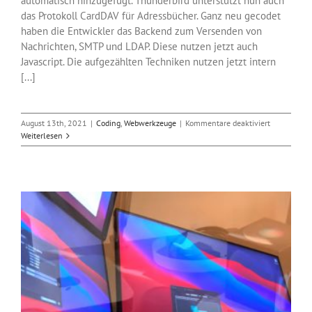
automatisch hinzugefügt. Thunderbird unterstützt nun auch
das Protokoll CardDAV für Adressbücher. Ganz neu gecodet
haben die Entwickler das Backend zum Versenden von
Nachrichten, SMTP und LDAP. Diese nutzen jetzt auch
Javascript. Die aufgezählten Techniken nutzen jetzt intern
[...]
für
August 13th, 2021
|
Coding
,
Webwerkzeuge
|
Kommentare deaktiviert
Thunderbir
Weiterlesen
91
wechselt
auf
eine
Multiprozes