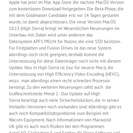
Apple hat jetzt im Mac App Store die nächste MacOS-Version
zum kostenlosen Download freigegeben. Die Beta-Phase, die
mit dem Goldmaster Candidate erst vor 14 Tagen gestartet
wurde, ist damit abgeschlossen. Die neue Version MacOS
10.13 (High Sierra) bringt im Wesentlichen Neuerungen im
Unterbau mit. Dabei wird unter anderem das
Dateisystem APFS Pflicht für Nutzer, die eine SSD besitzen.
Für Festplatten und Fusion Drives ist das neue System
allerdings noch nicht geeignet, deshalb kommt die
Unterstützung für diese Datenträger noch nicht mit diesem
Update. Neu in High Sierra ist (nur für neuere Macs) die
Unterstützung von High Efficiency Video Encoding (HEVC),
wozu man allerdings einen recht schnellen Prozessor
benötigt. Zu den weiteren Neuerungen zählt auch die
Grafikschnittstelle Metal 2 . Das Update auf High
Sierra beseitigt auch viele Sicherheitslücken, die in seinen
Vorläufer-Versionen noch vorhanden sind. Allerdings gibt es
auch noch Kompatibilitätsprobleme zum Beispiel mit
Wacom-Equipment. Nach Informationen von Macworld
UK gibt es auch noch Risiken bei den Programmen
AutoCAD, Civilization 5 und Sophos AV. Diese Software soll