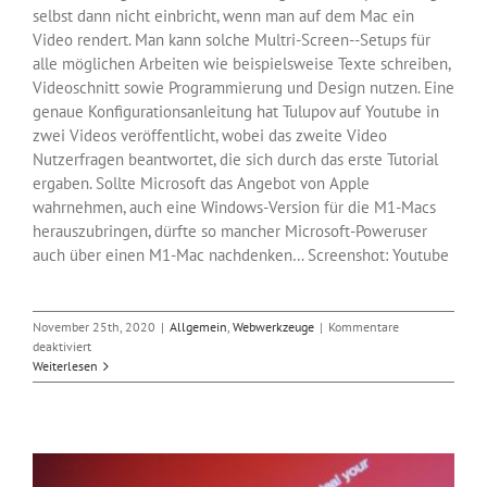
selbst dann nicht einbricht, wenn man auf dem Mac ein
Video rendert. Man kann solche Multri-Screen--Setups für
alle möglichen Arbeiten wie beispielsweise Texte schreiben,
Videoschnitt sowie Programmierung und Design nutzen. Eine
genaue Konfigurationsanleitung hat Tulupov auf Youtube in
zwei Videos veröffentlicht, wobei das zweite Video
Nutzerfragen beantwortet, die sich durch das erste Tutorial
ergaben. Sollte Microsoft das Angebot von Apple
wahrnehmen, auch eine Windows-Version für die M1-Macs
herauszubringen, dürfte so mancher Microsoft-Poweruser
auch über einen M1-Mac nachdenken… Screenshot: Youtube
November 25th, 2020
|
Allgemein
,
Webwerkzeuge
|
Kommentare
für
deaktiviert
Bis
Weiterlesen
zu
6
Bildschirme
an
M1-
Macs