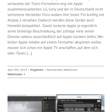
verlautete, bei Tizen-Fernsehern eng mit Apple
zusammenzuarbeiten. LG, Sony und der in Deutschland nicht
vertretene Hersteller Vizio wollen ihre Smart-TVs künftig mit
Airplay 2 versehen. Dadurch werden diese Geräte auch
Homekit-kompatibel. Damit lockerte Apple ja eigentlich
seine bisherige Beschränkung, der zufolge viele seiner
Dienste nahezu ausschließlich auf Apple-Geräten liefen. Wer
bisher Apple-Inhalte auf einem Fernseher abspielen wollte,
musste sich schon ein Apple TV anschaffen, auf dem sich
über iTunes [...]
für
April 8th, 2019
|
Allgemein
|
Kommentare deaktiviert
Netflix
Weiterlesen
jetzt
ohne
Airplay-
Unterstützung