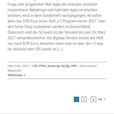
Frage, wie progressive Web-Apps die Grenzen zwischen
responsivem Webdesign und hybriden Apps verwischen
könnten, wird in dem Sonderheft nachgegangen. Ab sofort
kann das 9,90 Euro teure Heft „c't Programmieren 2017“ über
den heise Shop vorbestellt werden. In Deutschland,
Österreich und der Schweiz ist der Versand bis zum 26. März
2017 versandkostenfrei. Als digitale Version kostet das Heft
nur noch 8,99 Euro; bestellen kann man es über die c’t-App
für Android oder iOS sowie im [...]
März 14th, 2017
|
CSS
,
HTML
,
Javascript
,
MySQL
,
PHP
|
Kommentare
für
deaktiviert
c’t-
Weiterlesen
Sonderheft
„Programmieren“
im
Handel
Vor
1
2
···
4