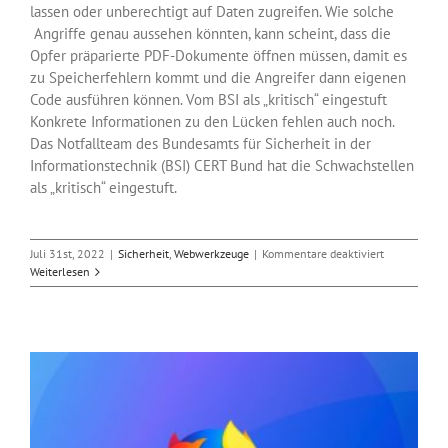
lassen oder unberechtigt auf Daten zugreifen. Wie solche
Angriffe genau aussehen könnten, kann scheint, dass die
Opfer präparierte PDF-Dokumente öffnen müssen, damit es
zu Speicherfehlern kommt und die Angreifer dann eigenen
Code ausführen können. Vom BSI als „kritisch“ eingestuft
Konkrete Informationen zu den Lücken fehlen auch noch.
Das Notfallteam des Bundesamts für Sicherheit in der
Informationstechnik (BSI) CERT Bund hat die Schwachstellen
als „kritisch“ eingestuft.
für
Juli 31st, 2022
|
Sicherheit
,
Webwerkzeuge
|
Kommentare deaktiviert
Foxit
Weiterlesen
PDF
Reader
und
Editor
angreifbar