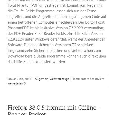
Foxit PhantomPDF umgestiegen ist, kommt vom Regen in
die Traufe. Beide Programme lassen sich aus der Ferne
angreifen, und die Angreifer können sogar eigenen Code auf
einen betroffenen Computer einschleusen. Der Editor Foxit
PhantomPDF ist bis inklusive Version 7.2.2.929 verwundbar;
der PDF-Reader Foxit Reader ist bis einschließlich Version
7.2.8.1124 unter Windows gefährdet, warnt der Anbieter der
Software. Die abgesicherten Versionen 7.3 schließen
insgesamt zehn Sicherheitslücken und stehen schon zum
Download bereit. Beide Programme können auch direkt über
das Hilfe-Menü aktualisiert werden.
für
Januar 26th, 2016
|
Allgemein
,
Webwerkzeuge
|
Kommentare deaktiviert
PDF-
Weiterlesen
Reader
von
Foxit
sind
Firefox 38.0.5 kommt mit Offline-
verwund
Reader Pocket