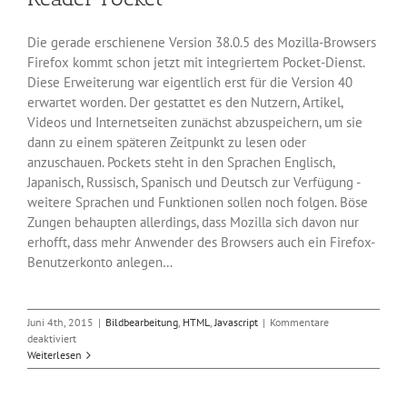
Die gerade erschienene Version 38.0.5 des Mozilla-Browsers
Firefox kommt schon jetzt mit integriertem Pocket-Dienst.
Diese Erweiterung war eigentlich erst für die Version 40
erwartet worden. Der gestattet es den Nutzern, Artikel,
Videos und Internetseiten zunächst abzuspeichern, um sie
dann zu einem späteren Zeitpunkt zu lesen oder
anzuschauen. Pockets steht in den Sprachen Englisch,
Japanisch, Russisch, Spanisch und Deutsch zur Verfügung -
weitere Sprachen und Funktionen sollen noch folgen. Böse
Zungen behaupten allerdings, dass Mozilla sich davon nur
erhofft, dass mehr Anwender des Browsers auch ein Firefox-
Benutzerkonto anlegen…
Juni 4th, 2015
|
Bildbearbeitung
,
HTML
,
Javascript
|
Kommentare
für
deaktiviert
Firefox
Weiterlesen
38.0.5
kommt
mit