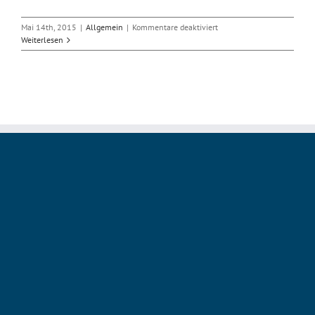
für
Mai 14th, 2015
|
Allgemein
|
Kommentare deaktiviert
Flash-
Weiterlesen
und
Acrobat-
Update
beseitigen
Sicherheitslücken