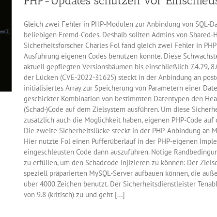
PHP-Updates schützen vor Einschle
Chrome-
Browser
Gleich zwei Fehler in PHP-Modulen zur Anbindung von SQL-D
beseitigt
beliebigen Fremd-Codes. Deshalb sollten Admins von Shared-H
Sicherheitsforscher Charles Fol fand gleich zwei Fehler in PH
Ausführung eigenen Codes benutzen konnte. Diese Schwachstel
aktuell gepflegten Versionsbäumen bis einschließlich 7.4.29, 8
der Lücken (CVE-2022-31625) steckt in der Anbindung an post
initialisiertes Array zur Speicherung von Parametern einer Da
geschickter Kombination von bestimmten Datentypen den Hea
(Schad-)Code auf dem Zielsystem ausführen. Um diese Sicherhe
zusätzlich auch die Möglichkeit haben, eigenen PHP-Code auf
Die zweite Sicherheitslücke steckt in der PHP-Anbindung an
Hier nutzte Fol einen Pufferüberlauf in der PHP-eigenen Impl
eingeschleusten Code dann auszuführen. Nötige Randbedingun
zu erfüllen, um den Schadcode injizieren zu können: Der Ziel
speziell präparierten MySQL-Server aufbauen können, die auß
über 4000 Zeichen benutzt. Der Sicherheitsdienstleister Tena
von 9.8 (kritisch) zu und geht [...]