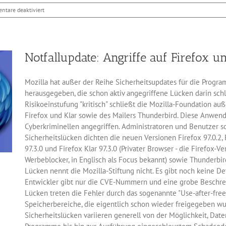
für
tare deaktiviert
PHP-
Updates
schützen
vor
Notfallupdate: Angriffe auf Firefox 
Einschleusen
von
Schadcode
Mozilla hat außer der Reihe Sicherheitsupdates für die Progra
herausgegeben, die schon aktiv angegriffene Lücken darin schl
Risikoeinstufung "kritisch" schließt die Mozilla-Foundation a
Firefox und Klar sowie des Mailers Thunderbird. Diese Anwen
Cyberkriminellen angegriffen. Administratoren und Benutzer soll
Sicherheitslücken dichten die neuen Versionen Firefox 97.0.2, 
97.3.0 und Firefox Klar 97.3.0 (Privater Browser - die Firefox-V
Werbeblocker, in Englisch als Focus bekannt) sowie Thunderbir
Lücken nennt die Mozilla-Stiftung nicht. Es gibt noch keine De
Entwickler gibt nur die CVE-Nummern und eine grobe Beschre
Lücken treten die Fehler durch das sogenannte "Use-after-free"
Speicherbereiche, die eigentlich schon wieder freigegeben wu
Sicherheitslücken variieren generell von der Möglichkeit, Dat