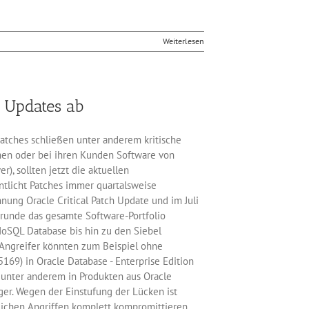
Weiterlesen
9 Updates ab
patches schließen unter anderem kritische
men oder bei ihren Kunden Software von
), sollten jetzt die aktuellen
entlicht Patches immer quartalsweise
ng Oracle Critical Patch Update und im Juli
Grunde das gesamte Software-Portfolio
oSQL Database bis hin zu den Siebel
e Angreifer könnten zum Beispiel ohne
169) in Oracle Database - Enterprise Edition
 unter anderem in Produkten aus Oracle
er. Wegen der Einstufung der Lücken ist
eichen Angriffen komplett kompromittieren