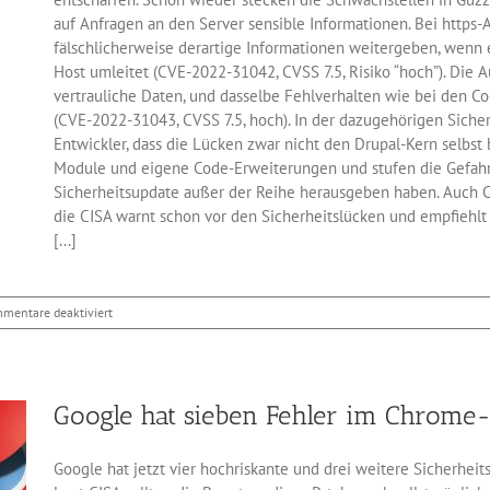
auf Anfragen an den Server sensible Informationen. Bei https-
fälschlicherweise derartige Informationen weitergeben, wenn 
Host umleitet (CVE-2022-31042, CVSS 7.5, Risiko “hoch”). Die 
vertrauliche Daten, und dasselbe Fehlverhalten wie bei den C
(CVE-2022-31043, CVSS 7.5, hoch). In der dazugehörigen Siche
Entwickler, dass die Lücken zwar nicht den Drupal-Kern selbst b
Module und eigene Code-Erweiterungen und stufen die Gefahr a
Sicherheitsupdate außer der Reihe herausgeben haben. Auch C
die CISA warnt schon vor den Sicherheitslücken und empfiehlt 
[...]
für
mentare deaktiviert
Drupal:
Erneut
erlauben
Lücken
Google hat sieben Fehler im Chrome-
die
Website-
Übernahme
Google hat jetzt vier hochriskante und drei weitere Sicherhei