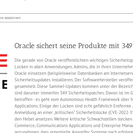
für
e deaktiviert
Sicherheitsupdates
gegen
Schadcode-
Angriffe
Oracle sichert seine Produkte mit 34
auf
Thunderbird
Die gerade von Oracle veröffentlichten wichtigen Sicherheits
Lücken in allen Anwendungen. Admins, die in ihren Unterneh
Oracle einsetzen (beispielsweise Datenbanken am Internetserver
Sicherheitsupdates installieren. Der Softwarehersteller veröff
gesammelt. Diese Sammel-Updates kommen unter der Bezeichnu
sind darunter immerhin 349 Sicherheitspatches. Davon ist im 
betroffen - es geht vom Autonomous Health Framework über N
Applications. Einige der Lücken sind echt gefährlich Entfernt
Anmeldung an einer „kritischen“ Sicherheitslücke (CVE-2022-35
den Hebel ansetzen. Weitere kritische Schwachstellen stecken
Commerce, Communications Applications und Enterprise Manag
anzunehmen, dass potentielle Angreifer Systeme nach erfolgr