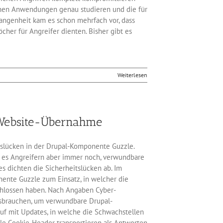
fenen Anwendungen genau studieren und die für
rgangenheit kam es schon mehrfach vor, dass
her für Angreifer dienten. Bisher gibt es
Weiterlesen
 Website-Übernahme
slücken in der Drupal-Komponente Guzzle.
n es Angreifern aber immer noch, verwundbare
s dichten die Sicherheitslücken ab. Im
te Guzzle zum Einsatz, in welcher die
chlossen haben. Nach Angaben Cyber-
ssbrauchen, um verwundbare Drupal-
auf mit Updates, in welche die Schwachstellen
le Cookie-Header transportieren als Antworten