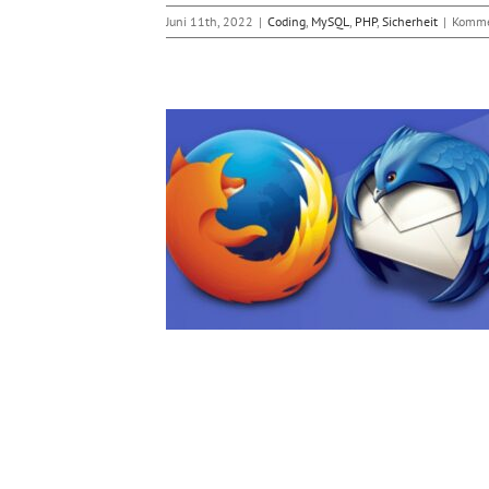
Juni 11th, 2022
|
Coding
,
MySQL
,
PHP
,
Sicherheit
|
Kommen
ffe auf Firefox und
rbird
erheit
Webwerkzeuge