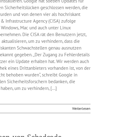
installieren. Google hat soeben Updates für
en Sicherheitslücken geschlossen werden, die
rden und von denen vier als hochriskant
 & Infrastructure Agency (CISA) zufolge
r Windows, Mac und auch unter Linux
bernehmen. Die CISA rät den Benutzern jetzt,
ktualisieren, um zu verhindern, dass die
riskanten Schwachstellen genau ausnutzen
bekannt gegeben. „Der Zugang zu Fehlerdetails
tzer ein Update erhalten hat. Wir werden auch
ek eines Drittanbieters vorhanden ist, von der
cht behoben wurden“, schreibt Google in
len Sicherheitsforschern bedanken, die
ben, um zu verhindern, [...]
Weiterlesen