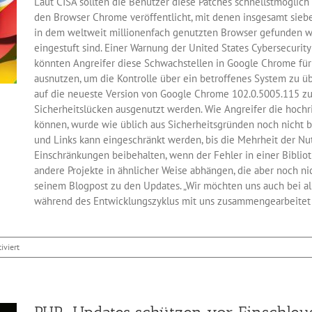
Laut CISA sollten die Benutzer diese Patches schnellstmöglich 
den Browser Chrome veröffentlicht, mit denen insgesamt sieb
in dem weltweit millionenfach genutzten Browser gefunden wu
eingestuft sind. Einer Warnung der United States Cybersecurity
könnten Angreifer diese Schwachstellen in Google Chrome fü
ausnutzen, um die Kontrolle über ein betroffenes System zu ü
auf die neueste Version von Google Chrome 102.0.5005.115 zu a
Sicherheitslücken ausgenutzt werden. Wie Angreifer die hoch
können, wurde wie üblich aus Sicherheitsgründen noch nicht 
und Links kann eingeschränkt werden, bis die Mehrheit der Nu
Einschränkungen beibehalten, wenn der Fehler in einer Biblioth
andere Projekte in ähnlicher Weise abhängen, die aber noch ni
seinem Blogpost zu den Updates. „Wir möchten uns auch bei al
während des Entwicklungszyklus mit uns zusammengearbeitet ha
für
iviert
Google
hat
sieben
Fehler
im