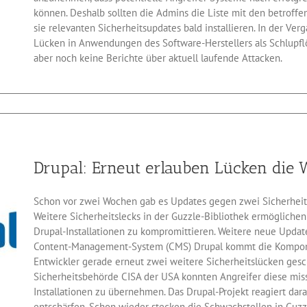
können. Deshalb sollten die Admins die Liste mit den betrof
sie relevanten Sicherheitsupdates bald installieren. In der Ve
Lücken in Anwendungen des Software-Herstellers als Schlupflöc
aber noch keine Berichte über aktuell laufende Attacken.
cle
hert
ne
dukte
Drupal: Erneut erlauben Lücken die
9
ates
Schon vor zwei Wochen gab es Updates gegen zwei Sicherheit
Weitere Sicherheitslecks in der Guzzle-Bibliothek ermögliche
Drupal-Installationen zu kompromittieren. Weitere neue Update
Content-Management-System (CMS) Drupal kommt die Komponen
Entwickler gerade erneut zwei weitere Sicherheitslücken ges
Sicherheitsbehörde CISA der USA konnten Angreifer diese mi
Installationen zu übernehmen. Das Drupal-Projekt reagiert dar
entschärfen. Schon wieder stecken die Schwachstellen in Guzz