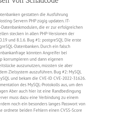
usen von Schadcode
atenbanken gestatten die Ausführung
osting-Servern PHP zügig updaten. IT-
P-Datenbankmodulen, die er zur erfolgreichen
len stecken in allen PHP-Versionen der
.0.19 und 8.1.6. Bug #1: postgreSQL Die erste
greSQL-Datenbanken. Durch ein falsch
tenbankanfrage könnten Angreifer bei
p korrumpieren und dann eigenen
itslücke auszunutzen, müssten sie aber
 dem Zielsystem auszuführen. Bug #2: MySQL
 MySQL und bekam die CVE-ID CVE-2022-31626.
ementation des MySQL-Protokolls aus, um den
gen Aber auch hier ist eine Randbedingung
server muss dazu eine Verbindung zu einem
erdem noch ein besonders langes Passwort von
ble ordnete beiden Fehlern einen CVSS-Score