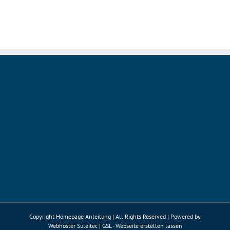
bringt
Pattern
Matching
für
Switch-
Ausdrücke
Copyright Homepage Anleitung | All Rights Reserved | Powered by
Webhoster Suleitec
|
GSL - Webseite erstellen lassen