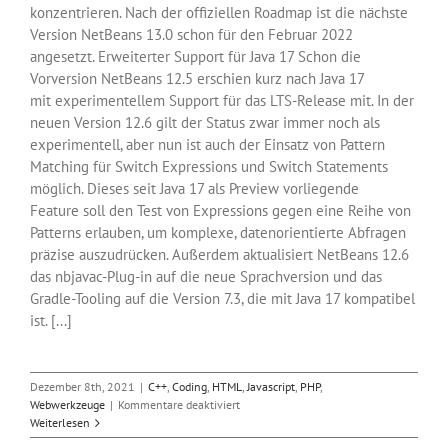
konzentrieren. Nach der offiziellen Roadmap ist die nächste
Version NetBeans 13.0 schon für den Februar 2022
angesetzt. Erweiterter Support für Java 17 Schon die
Vorversion NetBeans 12.5 erschien kurz nach Java 17
mit experimentellem Support für das LTS-Release mit. In der
neuen Version 12.6 gilt der Status zwar immer noch als
experimentell, aber nun ist auch der Einsatz von Pattern
Matching für Switch Expressions und Switch Statements
möglich. Dieses seit Java 17 als Preview vorliegende
Feature soll den Test von Expressions gegen eine Reihe von
Patterns erlauben, um komplexe, datenorientierte Abfragen
präzise auszudrücken. Außerdem aktualisiert NetBeans 12.6
das nbjavac-Plug-in auf die neue Sprachversion und das
Gradle-Tooling auf die Version 7.3, die mit Java 17 kompatibel
ist. [...]
Dezember 8th, 2021
|
C++
,
Coding
,
HTML
,
Javascript
,
PHP
,
für
Webwerkzeuge
|
Kommentare deaktiviert
NetBeans
Weiterlesen
12.6