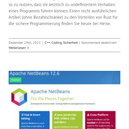
so zu nutzen, dass sie letztlich zu undefiniertem Verhalten
eines Programms führen können. Einen recht ausführlichen
Artikel (ohne Bezahlschranke) zu den Vorteilen von Rust für
die sichere Programmierung finden Sie heute bei Heise.
für
Dezember 29th, 2021
|
C++
,
Coding
,
Sicherheit
|
Kommentare deaktiviert
Die
Weiterlesen
sichere
Program
mit
Rust