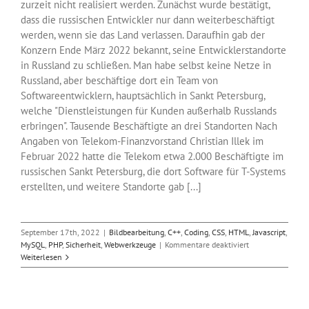
zurzeit nicht realisiert werden. Zunächst wurde bestätigt,
dass die russischen Entwickler nur dann weiterbeschäftigt
werden, wenn sie das Land verlassen. Daraufhin gab der
Konzern Ende März 2022 bekannt, seine Entwicklerstandorte
in Russland zu schließen. Man habe selbst keine Netze in
Russland, aber beschäftige dort ein Team von
Softwareentwicklern, hauptsächlich in Sankt Petersburg,
welche "Dienstleistungen für Kunden außerhalb Russlands
erbringen". Tausende Beschäftigte an drei Standorten Nach
Angaben von Telekom-Finanzvorstand Christian Illek im
Februar 2022 hatte die Telekom etwa 2.000 Beschäftigte im
russischen Sankt Petersburg, die dort Software für T-Systems
erstellten, und weitere Standorte gab [...]
September 17th, 2022
|
Bildbearbeitung
,
C++
,
Coding
,
CSS
,
HTML
,
Javascript
,
für
MySQL
,
PHP
,
Sicherheit
,
Webwerkzeuge
|
Kommentare deaktiviert
Russische
Weiterlesen
Fachkräfte
unerwünscht