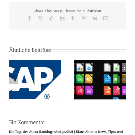
Share This Story, Choose Your Platform!
Facebook
X
Reddit
LinkedIn
Tumblr
Pinterest
Vk
E-
Mail
Ähnliche Beiträge
as
Libreoffice 7.5 bringt
Die Browserhersteller
neue Symbole und
sagen nein zum
g
Kontrastmodi mit
Bildformat JPEG XL
Ein Kommentar
Die Tage des Alexa-Rankings sind gezählt | Klaus Ahrens: News, Tipps und