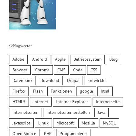
Schlagwörter
Adobe
Android
Apple
Betriebssystem
Blog
Browser
Chrome
CMS
Code
CSS
Datenbank
Download
Drupal
Entwickler
Firefox
Flash
Funktionen
google
html
HTML5
Internet
Internet Explorer
Internetseite
Internetseiten
Internetseiten erstellen
Java
Javascript
Linux
Microsoft
Mozilla
MySQL
Open Source
PHP
Programmierer