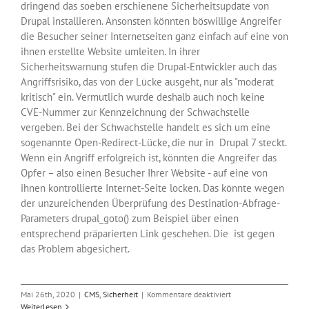
dringend das soeben erschienene Sicherheitsupdate von
Drupal installieren. Ansonsten könnten böswillige Angreifer
die Besucher seiner Internetseiten ganz einfach auf eine von
ihnen erstellte Website umleiten. In ihrer
Sicherheitswarnung stufen die Drupal-Entwickler auch das
Angriffsrisiko, das von der Lücke ausgeht, nur als "moderat
kritisch" ein. Vermutlich wurde deshalb auch noch keine
CVE-Nummer zur Kennzeichnung der Schwachstelle
vergeben. Bei der Schwachstelle handelt es sich um eine
sogenannte Open-Redirect-Lücke, die nur in Drupal 7 steckt.
Wenn ein Angriff erfolgreich ist, könnten die Angreifer das
Opfer – also einen Besucher Ihrer Website - auf eine von
ihnen kontrollierte Internet-Seite locken. Das könnte wegen
der unzureichenden Überprüfung des Destination-Abfrage-
Parameters drupal_goto() zum Beispiel über einen
entsprechend präparierten Link geschehen. Die ist gegen
das Problem abgesichert.
für
Mai 26th, 2020
|
CMS
,
Sicherheit
|
Kommentare deaktiviert
Aktuelles
Weiterlesen