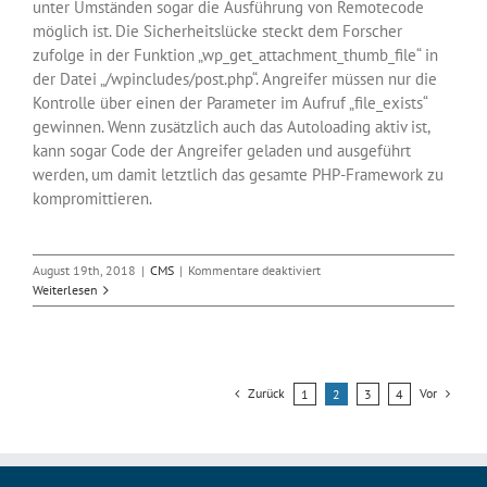
unter Umständen sogar die Ausführung von Remotecode
möglich ist. Die Sicherheitslücke steckt dem Forscher
zufolge in der Funktion „wp_get_attachment_thumb_file“ in
der Datei „/wpincludes/post.php“. Angreifer müssen nur die
Kontrolle über einen der Parameter im Aufruf „file_exists“
gewinnen. Wenn zusätzlich auch das Autoloading aktiv ist,
kann sogar Code der Angreifer geladen und ausgeführt
werden, um damit letztlich das gesamte PHP-Framework zu
kompromittieren.
für
August 19th, 2018
|
CMS
|
Kommentare deaktiviert
Angriff
Weiterlesen
auf
das
CMS
WordPress
vorgeführt
Zurück
Vor
1
2
3
4