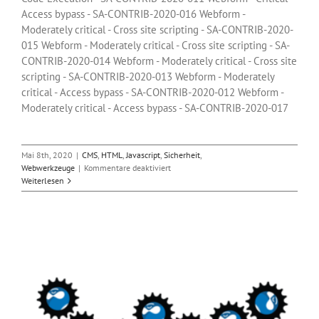
Access bypass - SA-CONTRIB-2020-016 Webform -
Moderately critical - Cross site scripting - SA-CONTRIB-2020-
015 Webform - Moderately critical - Cross site scripting - SA-
CONTRIB-2020-014 Webform - Moderately critical - Cross site
scripting - SA-CONTRIB-2020-013 Webform - Moderately
critical - Access bypass - SA-CONTRIB-2020-012 Webform -
Moderately critical - Access bypass - SA-CONTRIB-2020-017
Mai 8th, 2020
|
CMS
,
HTML
,
Javascript
,
Sicherheit
,
für
Webwerkzeuge
|
Kommentare deaktiviert
Drupal
Weiterlesen
8:
Mehrere
Lücken
im
Webform-
Modul
beseitigt