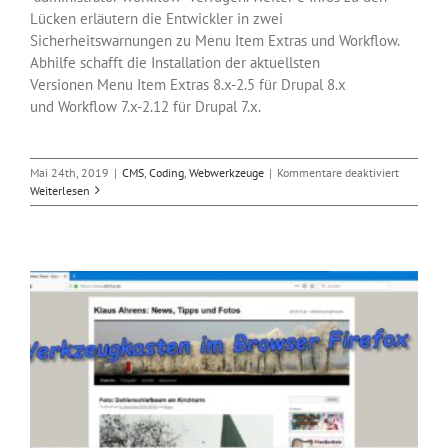
Lücken erläutern die Entwickler in zwei
Sicherheitswarnungen zu Menu Item Extras und Workflow.
Abhilfe schafft die Installation der aktuellsten
Versionen Menu Item Extras 8.x-2.5 für Drupal 8.x
und Workflow 7.x-2.12 für Drupal 7.x.
für
Mai 24th, 2019
|
CMS
,
Coding
,
Webwerkzeuge
|
Kommentare deaktiviert
Drupal-
Weiterlesen
Module
anfällig
für
Angriffe