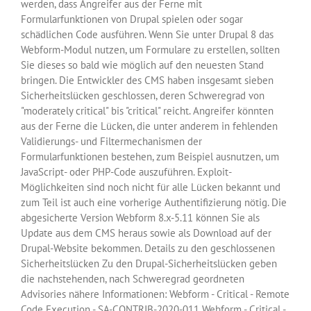
werden, dass Angreifer aus der Ferne mit
Formularfunktionen von Drupal spielen oder sogar
schädlichen Code ausführen. Wenn Sie unter Drupal 8 das
Webform-Modul nutzen, um Formulare zu erstellen, sollten
Sie dieses so bald wie möglich auf den neuesten Stand
bringen. Die Entwickler des CMS haben insgesamt sieben
Sicherheitslücken geschlossen, deren Schweregrad von
"moderately critical" bis "critical" reicht. Angreifer könnten
aus der Ferne die Lücken, die unter anderem in fehlenden
Validierungs- und Filtermechanismen der
Formularfunktionen bestehen, zum Beispiel ausnutzen, um
JavaScript- oder PHP-Code auszuführen. Exploit-
Möglichkeiten sind noch nicht für alle Lücken bekannt und
zum Teil ist auch eine vorherige Authentifizierung nötig. Die
abgesicherte Version Webform 8.x-5.11 können Sie als
Update aus dem CMS heraus sowie als Download auf der
Drupal-Website bekommen. Details zu den geschlossenen
Sicherheitslücken Zu den Drupal-Sicherheitslücken geben
die nachstehenden, nach Schweregrad geordneten
Advisories nähere Informationen: Webform - Critical - Remote
Code Execution - SA-CONTRIB-2020-011 Webform - Critical -