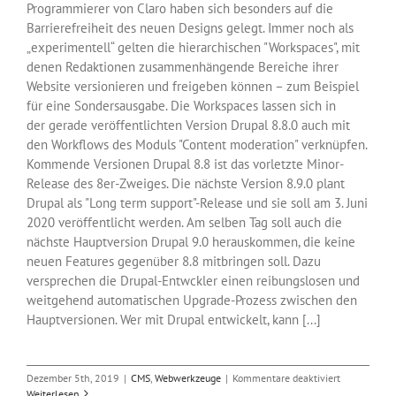
Programmierer von Claro haben sich besonders auf die
Barrierefreiheit des neuen Designs gelegt. Immer noch als
„experimentell“ gelten die hierarchischen "Workspaces", mit
denen Redaktionen zusammenhängende Bereiche ihrer
Website versionieren und freigeben können – zum Beispiel
für eine Sondersausgabe. Die Workspaces lassen sich in
der gerade veröffentlichten Version Drupal 8.8.0 auch mit
den Workflows des Moduls "Content moderation" verknüpfen.
Kommende Versionen Drupal 8.8 ist das vorletzte Minor-
Release des 8er-Zweiges. Die nächste Version 8.9.0 plant
Drupal als "Long term support"-Release und sie soll am 3. Juni
2020 veröffentlicht werden. Am selben Tag soll auch die
nächste Hauptversion Drupal 9.0 herauskommen, die keine
neuen Features gegenüber 8.8 mitbringen soll. Dazu
versprechen die Drupal-Entwckler einen reibungslosen und
weitgehend automatischen Upgrade-Prozess zwischen den
Hauptversionen. Wer mit Drupal entwickelt, kann [...]
für
Dezember 5th, 2019
|
CMS
,
Webwerkzeuge
|
Kommentare deaktiviert
Drupal
Weiterlesen