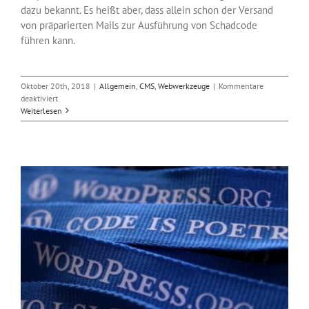
dazu bekannt. Es heißt aber, dass allein schon der Versand
von präparierten Mails zur Ausführung von Schadcode
führen kann.
Oktober 20th, 2018
|
Allgemein
,
CMS
,
Webwerkzeuge
|
Kommentare
für
deaktiviert
Aufruf
Weiterlesen
zum
Patchen
von
Drupal-
Seiten