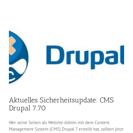
kritisc
Lücken
in
drei
Modul
von
Drupal
Aktuelles Sicherheitsupdate: CMS
Drupal 7.70
Wer seine Seiten als Website-Admin mit dem Content
Management System (CMS) Drupal 7 erstellt hat, sollten jetzt