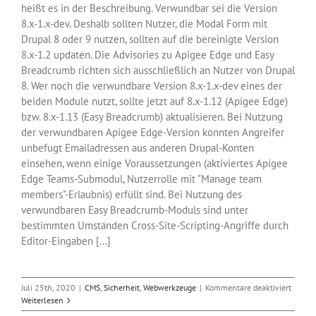
heißt es in der Beschreibung. Verwundbar sei die Version
8.x-1.x-dev. Deshalb sollten Nutzer, die Modal Form mit
Drupal 8 oder 9 nutzen, sollten auf die bereinigte Version
8.x-1.2 updaten. Die Advisories zu Apigee Edge und Easy
Breadcrumb richten sich ausschließlich an Nutzer von Drupal
8. Wer noch die verwundbare Version 8.x-1.x-dev eines der
beiden Module nutzt, sollte jetzt auf 8.x-1.12 (Apigee Edge)
bzw. 8.x-1.13 (Easy Breadcrumb) aktualisieren. Bei Nutzung
der verwundbaren Apigee Edge-Version könnten Angreifer
unbefugt Emailadressen aus anderen Drupal-Konten
einsehen, wenn einige Voraussetzungen (aktiviertes Apigee
Edge Teams-Submodul, Nutzerrolle mit "Manage team
members"-Erlaubnis) erfüllt sind. Bei Nutzung des
verwundbaren Easy Breadcrumb-Moduls sind unter
bestimmten Umständen Cross-Site-Scripting-Angriffe durch
Editor-Eingaben [...]
für
Juli 25th, 2020
|
CMS
,
Sicherheit
,
Webwerkzeuge
|
Kommentare deaktiviert
Update
Weiterlesen
gegen