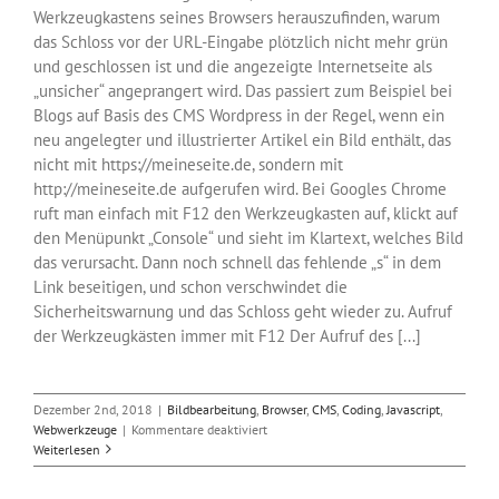
Werkzeugkastens seines Browsers herauszufinden, warum
das Schloss vor der URL-Eingabe plötzlich nicht mehr grün
und geschlossen ist und die angezeigte Internetseite als
„unsicher“ angeprangert wird. Das passiert zum Beispiel bei
Blogs auf Basis des CMS Wordpress in der Regel, wenn ein
neu angelegter und illustrierter Artikel ein Bild enthält, das
nicht mit https://meineseite.de, sondern mit
http://meineseite.de aufgerufen wird. Bei Googles Chrome
ruft man einfach mit F12 den Werkzeugkasten auf, klickt auf
den Menüpunkt „Console“ und sieht im Klartext, welches Bild
das verursacht. Dann noch schnell das fehlende „s“ in dem
Link beseitigen, und schon verschwindet die
Sicherheitswarnung und das Schloss geht wieder zu. Aufruf
der Werkzeugkästen immer mit F12 Der Aufruf des [...]
Dezember 2nd, 2018
|
Bildbearbeitung
,
Browser
,
CMS
,
Coding
,
Javascript
,
für
Webwerkzeuge
|
Kommentare deaktiviert
Die
Weiterlesen
Werkzeugkästen
der