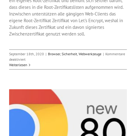
ein eigenes Root-Zertifikat und bemüht sich seither darum,
dass dieses in die Root-Zertifikatslisten aufgenommen wird.
Inzwischen unterstützen alle gängigen Web-Clients das
eigene Root-Zertifikat Zertifikat von Let's Encrypt, weshal in
Zukunft dieses Zertifikat und ein davon signiertes
Zwischenzertifikat genutzt werden soll.
September 18th, 2020
|
Browser
,
Sicherheit
,
Webwerkzeuge
|
Kommentare
für
deaktiviert
Let’s
Weiterlesen
Encrypt
wechselt
sein
Zertifikat