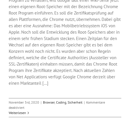
Program zu verlassen, will Google laut einer Wiki-Seite jetzt
einen eigenen Root-Speicher mit der Bezeichnung Chrome
Root Program einführen. Es soll die Zertifikatsprüfung auf
allen Plattformen, die Chrome nutzt, übernehmen. Dabei gibt
es aber eine Ausnahme: Das Mobilbetriebssystem iOS von
Apple. Noch soll die Entwicklung des Root-Speichers aber in
einem sehr frühen Stadium stecken. Einen Zeitplan für den
Wechsel auf den eigenen Root-Speicher gibt es bei dem
Konzern wohl noch nicht. Es wurden aber schon Regeln
definiert, welche die Certificate Authorities (Aussteller von
SSL-Zertifikaten) einhalten müssen, damit das Chrome Root
Program ihre Zertifikate akzeptiert. Nach aktuellen Zahlen
von Net Applications verfügt Google Chrome derzeit über
einen Marktanteil [...]
November 3rd, 2020
|
Browser
,
Coding
,
Sicherheit
|
Kommentare
für
deaktiviert
Chrome
Weiterlesen
mit
eigenem
Speicher