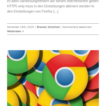
es dann Darstellungsfehlern auf diesen Internetseiten geben.
HTTPS-only muss in den Einstellungen aktiviert werden In
den Einstellungen von Firefox [...]
für
November 18th, 2020
|
Browser
,
Sicherheit
|
Kommentare deaktiviert
Mozilla:
Weiterlesen
Updates
für
Firefox
und
Thunderbird