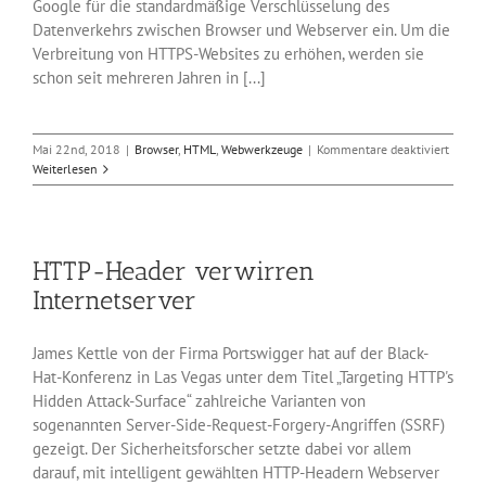
Google für die standardmäßige Verschlüsselung des
Datenverkehrs zwischen Browser und Webserver ein. Um die
Verbreitung von HTTPS-Websites zu erhöhen, werden sie
schon seit mehreren Jahren in [...]
für
Mai 22nd, 2018
|
Browser
,
HTML
,
Webwerkzeuge
|
Kommentare deaktiviert
Brows
Weiterlesen
Chrom
sieht
HTTPS
als
HTTP-Header verwirren
Standa
Internetserver
James Kettle von der Firma Portswigger hat auf der Black-
Hat-Konferenz in Las Vegas unter dem Titel „Targeting HTTP's
Hidden Attack-Surface“ zahlreiche Varianten von
sogenannten Server-Side-Request-Forgery-Angriffen (SSRF)
gezeigt. Der Sicherheitsforscher setzte dabei vor allem
darauf, mit intelligent gewählten HTTP-Headern Webserver