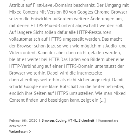
Attribut auf First-Level-Domains beschränkt. Der Umgang mit
Mixed Content Mit Version 80 von Googles Chrome-Browser
setzen die Entwickler außerdem weitere Änderungen um,
mit denen HTTPS-Mixed-Content abgeschafft werden soll.
Auf längere Sicht sollen dafür alle HTTP-Ressourcen
vollautomatisch auf HTTPS umgestellt werden. Das macht
der Browser schon jetzt so weit wie möglich mit Audio- und
Videocontent. Kann der aber dann nicht geladen werden,
bleibt es weiter bei HTTP. Das Laden von Bildern über eine
HTTP-Verbindung auf einer HTTPS-Domain unterstützt der
Browser weiterhin. Dabei wird die Internetseite
dann allerdings weiterhin als nicht sicher angezeigt. Damit
schickt Google eine klare Botschaft an die Seitenbetreiber,
endlich ihre Seiten auf HTTPS umzustellen. Wie man Mixed
Content finden und beseitigen kann, zeigt ein [...]
Februar 6th, 2020
|
Browser
,
Coding
,
HTML
,
Sicherheit
|
Kommentare
für
deaktiviert
Chrome
Weiterlesen
80