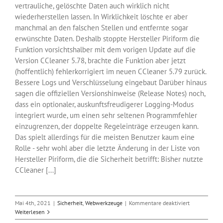
vertrauliche, gelöschte Daten auch wirklich nicht
wiederherstellen lassen. In Wirklichkeit löschte er aber
manchmal an den falschen Stellen und entfernte sogar
erwünschte Daten. Deshalb stoppte Hersteller Piriform die
Funktion vorsichtshalber mit dem vorigen Update auf die
Version CCleaner 5.78, brachte die Funktion aber jetzt
(hoffentlich) fehlerkorrigiert im neuen CCleaner 5.79 zurück.
Bessere Logs und Verschlüsselung eingebaut Darüber hinaus
sagen die offiziellen Versionshinweise (Release Notes) noch,
dass ein optionaler, auskunftsfreudigerer Logging-Modus
integriert wurde, um einen sehr seltenen Programmfehler
einzugrenzen, der doppelte Regeleinträge erzeugen kann.
Das spielt allerdings für die meisten Benutzer kaum eine
Rolle - sehr wohl aber die letzte Änderung in der Liste von
Hersteller Piriform, die die Sicherheit betrifft: Bisher nutzte
CCleaner [...]
für
Mai 4th, 2021
|
Sicherheit
,
Webwerkzeuge
|
Kommentare deaktiviert
Beliebtes
Weiterlesen
Putz-