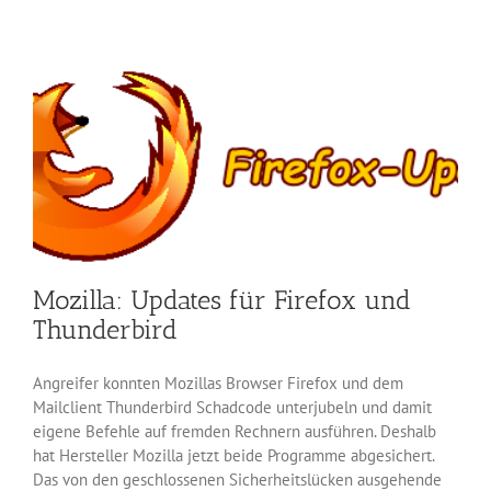
Tool
CCleaner
5.79
wieder
mit
Schredder
Mozilla: Updates für Firefox und
Thunderbird
Angreifer konnten Mozillas Browser Firefox und dem
Mailclient Thunderbird Schadcode unterjubeln und damit
eigene Befehle auf fremden Rechnern ausführen. Deshalb
hat Hersteller Mozilla jetzt beide Programme abgesichert.
Das von den geschlossenen Sicherheitslücken ausgehende