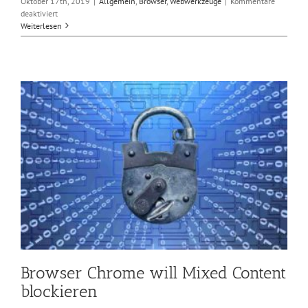
Oktober 17th, 2019
|
Allgemein
,
Browser
,
Webwerkzeuge
|
Kommentare
für
deaktiviert
Firefox
Weiterlesen
70
warnt
vor
unverschlüsselten
Verbindungen
Browser Chrome will Mixed Content
blockieren