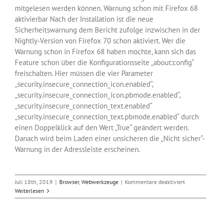
mitgelesen werden können. Warnung schon mit Firefox 68
aktivierbar Nach der Installation ist die neue
Sicherheitswarnung dem Bericht zufolge inzwischen in der
Nightly-Version von Firefox 70 schon aktiviert. Wer die
Warnung schon in Firefox 68 haben möchte, kann sich das
Feature schon über die Konfigurationsseite „about:config“
freischalten. Hier müssen die vier Parameter
„security.insecure_connection_icon.enabled“,
„security.insecure_connection_icon.pbmode.enabled“,
„security.insecure_connection_text.enabled“
„security.insecure_connection_text.pbmode.enabled“ durch
einen Doppelklick auf den Wert „True“ geändert werden.
Danach wird beim Laden einer unsicheren die „Nicht sicher“-
Warnung in der Adressleiste erscheinen.
für
Juli 18th, 2019
|
Browser
,
Webwerkzeuge
|
Kommentare deaktiviert
Auch
Weiterlesen
Firefox
kennzeichnet
jetzt