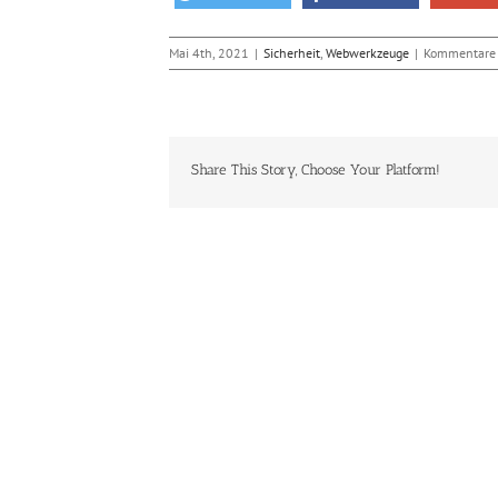
Mai 4th, 2021
|
Sicherheit
,
Webwerkzeuge
|
Kommentare d
Share This Story, Choose Your Platform!
Ähnliche Beiträge
Die
Die Realität
Bedeutung
von
von
Baukastensystemen
FTP Tool
Datenschutz
für
Filezilla:
und
Webseiten:
sicherheitsrelevante
Sicherheit
Was
Einstellungen
bei der