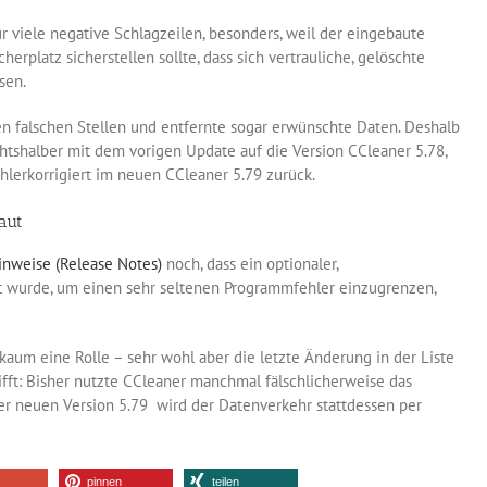
r viele negative Schlagzeilen, besonders, weil der eingebaute
herplatz sicherstellen sollte, dass sich vertrauliche, gelöschte
sen.
en falschen Stellen und entfernte sogar erwünschte Daten. Deshalb
chtshalber mit dem vorigen Update auf die Version CCleaner 5.78,
fehlerkorrigiert im neuen CCleaner 5.79 zurück.
aut
inweise (Release Notes)
noch, dass ein optionaler,
t wurde, um einen sehr seltenen Programmfehler einzugrenzen,
 kaum eine Rolle – sehr wohl aber die letzte Änderung in der Liste
trifft: Bisher nutzte CCleaner manchmal fälschlicherweise das
der neuen Version 5.79 wird der Datenverkehr stattdessen per
pinnen
teilen