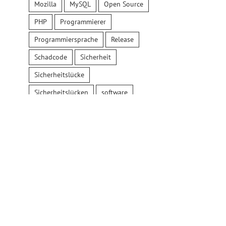
Mozilla
MySQL
Open Source
PHP
Programmierer
Programmiersprache
Release
Schadcode
Sicherheit
Sicherheitslücke
Sicherheitslücken
software
Update
Updates
Windows
Wordpress
Die
Bedeutung
von
ystemen
Abhängig 
FTP Tool
Datenschutz
SAP: Da
Filezilla:
und
Risiko ei
sicherheitsrelevante
Sicherheit
eingestell
Einstellungen
bei der