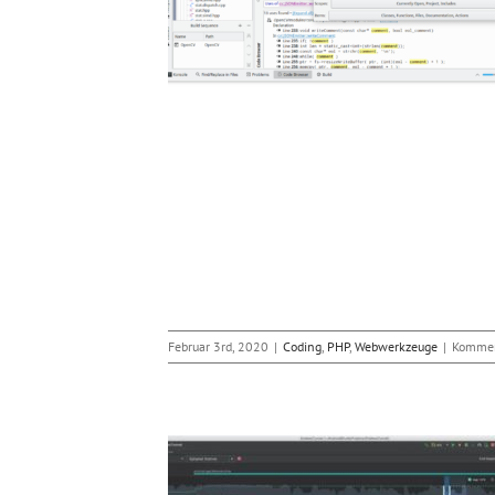
8
bwerkzeuge
Februar 3rd, 2020
|
Coding
,
PHP
,
Webwerkzeuge
|
Komment