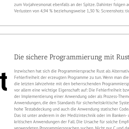
zum Vorjahresmonat ebenfalls an der Spitze. Dahinter folgen a
Verlusten von 4,94 % beziehungsweise 1,30 %: Screenshots: t
Die sichere Programmierung mit Rus
Inzwischen hat sich die Programmiersprache Rust als Alternativ
Fehlerfreiheit der erzeugten Programme zu tun. Wenn man di
die letzten Jahrzehnte mit den beherrschenden Programmierspr
vor allem eine wichtige Eigenschaft auf: Die Fehlerfreiheit bz
der Implementierung einer Anwendung oder als Prozess-Theme
Anwendungen, die den Standards für sicherheitskritische Sys
hohe Testabdeckung und auch die Anwendung statischer Codea
Das ist unter anderem in der Medizintechnik oder im Banken-
kritischen Anwendungen der Fall. Die Ursache für solche Em
verwendeten Programmiersprachen suchen. Nicht nur C und da