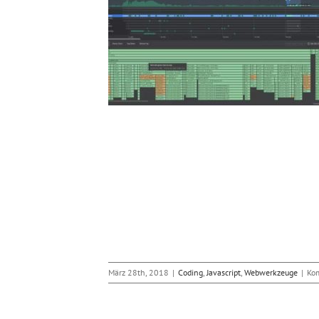
1 ist verfügbar
Webwerkzeuge
März 28th, 2018
|
Coding
,
Javascript
,
Webwerkzeuge
|
Kom