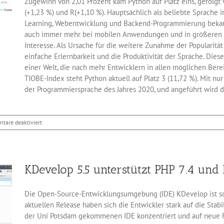
Zugewinn von 2,01 Prozent kam Python auf Platz eins, gefolgt v
(+1,23 %) und R(+1,10 %). Hauptsächlich als beliebte Sprache
Learning, Webentwicklung und Backend-Programmierung beka
auch immer mehr bei mobilen Anwendungen und in größere
Interesse. Als Ursache für die weitere Zunahme der Popularität
einfache Erlernbarkeit und die Produktivität der Sprache. Dies
einer Welt, die nach mehr Entwicklern in allen möglichen Bereic
TIOBE-Index steht Python aktuell auf Platz 3 (11,72 %). Mit nur 
der Programmiersprache des Jahres 2020, und angeführt wird die
für
tare deaktiviert
TIOBE-
Index:
Python
ist
KDevelop 5.5 unterstützt PHP 7.4 und
Sprache
des
Jahres
Die Open-Source-Entwicklungsumgebung (IDE) KDevelop ist soe
2020
aktuellen Release haben sich die Entwickler stark auf die Stab
der Uni Potsdam gekommenen IDE konzentriert und auf neue F