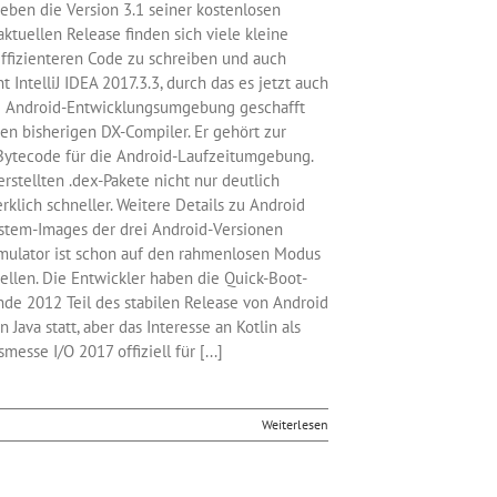
eben die Version 3.1 seiner kostenlosen
tuellen Release finden sich viele kleine
effizienteren Code zu schreiben und auch
t IntelliJ IDEA 2017.3.3, durch das es jetzt auch
ie Android-Entwicklungsumgebung geschafft
en bisherigen DX-Compiler. Er gehört zur
-Bytecode für die Android-Laufzeitumgebung.
stellten .dex-Pakete nicht nur deutlich
rklich schneller. Weitere Details zu Android
ystem-Images der drei Android-Versionen
mulator ist schon auf den rahmenlosen Modus
llen. Die Entwickler haben die Quick-Boot-
nde 2012 Teil des stabilen Release von Android
 Java statt, aber das Interesse an Kotlin als
messe I/O 2017 offiziell für [...]
Weiterlesen