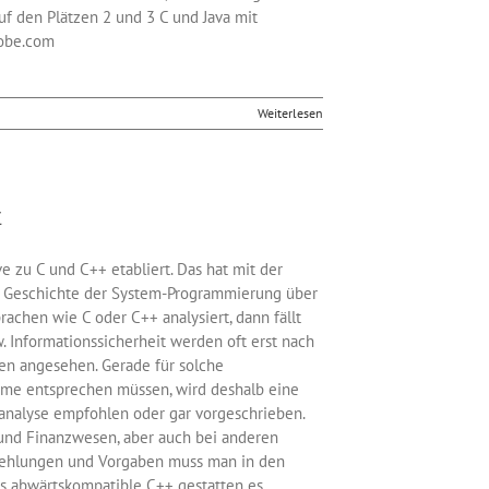
uf den Plätzen 2 und 3 C und Java mit
iobe.com
Weiterlesen
t
e zu C und C++ etabliert. Das hat mit der
e Geschichte der System-Programmierung über
achen wie C oder C++ analysiert, dann fällt
w. Informationssicherheit werden oft erst nach
n angesehen. Gerade für solche
teme entsprechen müssen, wird deshalb eine
nalyse empfohlen oder gar vorgeschrieben.
 und Finanzwesen, aber auch bei anderen
pfehlungen und Vorgaben muss man in den
s abwärtskompatible C++ gestatten es