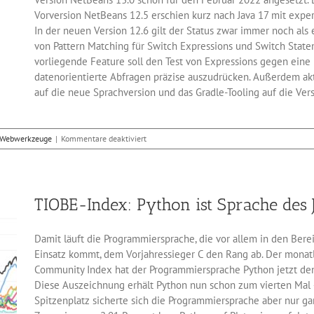
Vorversion NetBeans 12.5 erschien kurz nach Java 17 mit expe
In der neuen Version 12.6 gilt der Status zwar immer noch als 
von Pattern Matching für Switch Expressions und Switch Statem
vorliegende Feature soll den Test von Expressions gegen eine
datenorientierte Abfragen präzise auszudrücken. Außerdem akt
auf die neue Sprachversion und das Gradle-Tooling auf die Version
für
Webwerkzeuge
|
Kommentare deaktiviert
NetBeans
12.6
bringt
Pattern
TIOBE-Index: Python ist Sprache des
Matching
für
Switch-
Damit läuft die Programmiersprache, die vor allem in den Be
Ausdrücke
Einsatz kommt, dem Vorjahressieger C den Rang ab. Der monat
Community Index hat der Programmiersprache Python jetzt den 
Diese Auszeichnung erhält Python nun schon zum vierten Mal –
Spitzenplatz sicherte sich die Programmiersprache aber nur g