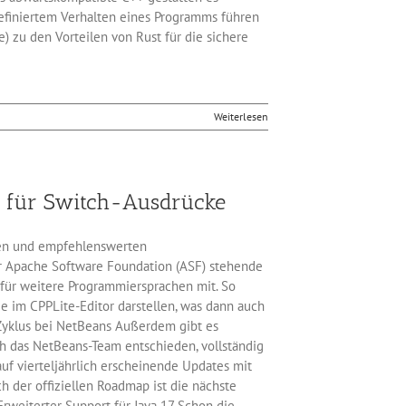
ndefiniertem Verhalten eines Programms führen
) zu den Vorteilen von Rust für die sichere
Weiterlesen
ng für Switch-Ausdrücke
ten und empfehlenswerten
r Apache Software Foundation (ASF) stehende
 für weitere Programmiersprachen mit. So
ie im CPPLite-Editor darstellen, was dann auch
-Zyklus bei NetBeans Außerdem gibt es
h das NetBeans-Team entschieden, vollständig
auf vierteljährlich erscheinende Updates mit
 der offiziellen Roadmap ist die nächste
rweiterter Support für Java 17 Schon die