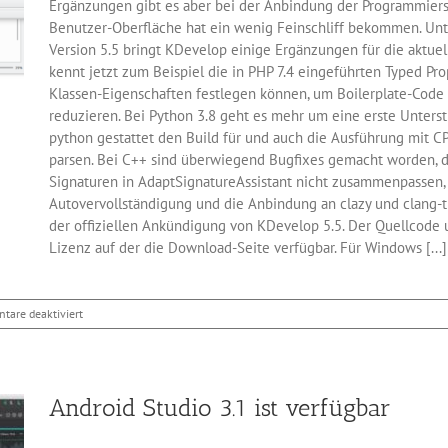
Ergänzungen gibt es aber bei der Anbindung der Programmiers
Benutzer-Oberfläche hat ein wenig Feinschliff bekommen. Un
Version 5.5 bringt KDevelop einige Ergänzungen für die aktuel
kennt jetzt zum Beispiel die in PHP 7.4 eingeführten Typed Pro
Klassen-Eigenschaften festlegen können, um Boilerplate-Code
reduzieren. Bei Python 3.8 geht es mehr um eine erste Unters
python gestattet den Build für und auch die Ausführung mit C
parsen. Bei C++ sind überwiegend Bugfixes gemacht worden, 
Signaturen in AdaptSignatureAssistant nicht zusammenpassen,
Autovervollständigung und die Anbindung an clazy und clang-ti
der offiziellen Ankündigung von KDevelop 5.5. Der Quellcode u
Lizenz auf der die Download-Seite verfügbar. Für Windows [...]
für
are deaktiviert
KDevelop
5.5
unterstützt
PHP
Android Studio 3.1 ist verfügbar
7.4
und
Python