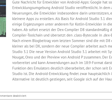
Gute Nachricht für Entwickler von Android-Apps: Google hat so
3.8
Entwicklungsumgebung Android Studio veröffentlicht. In dem ak
Neuerungen, die Entwickler insbesondere darin unterstützen, 
kleinere Apps zu erstellen. Als Basis für Android Studio 3.1 dien
einige Ergänzungen unter anderem für Kotlin-Entwickler in d
haben. Ab sofort ersetzt der Dex-Compiler D8 standardmäßig d
Compiler-Toolchain und übersetzt den .class-Bytecode in .dex
Nach einem Blogbeitrag vom letzten Sommer sind die mit D8 er
kleiner als bei DX, sondern der neue Compiler arbeitet auch me
Studio 3.1 Die neue Version Android Studio 3.1 arbeitet mit S
Nougat, Oreo und der Preview von Android P zusammen. Der E
vorbereitet und kann Anwendungen auch im 18:9-Format darste
Funktion des Emulators deutlich überarbeitet, der schon seit E
Studio ist. Die Android-Entwicklung findet zwar hauptsächlich in
Alternative ist deutlich gestiegen, seit Google sich auf der Haus
für
mentare deaktiviert
Android
Studio
3.1