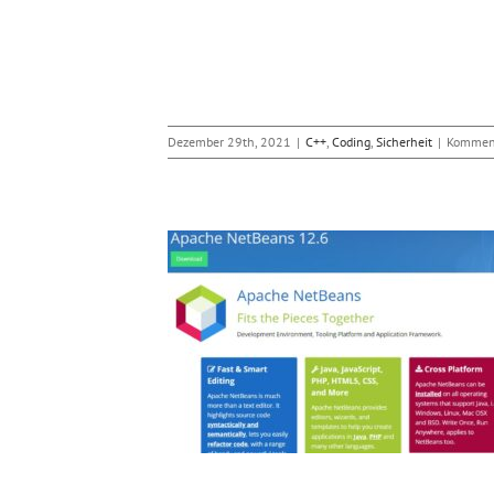
Dezember 29th, 2021
|
C++
,
Coding
,
Sicherheit
|
Komment
Pattern Matching für
sdrücke
ipt
PHP
Webwerkzeuge