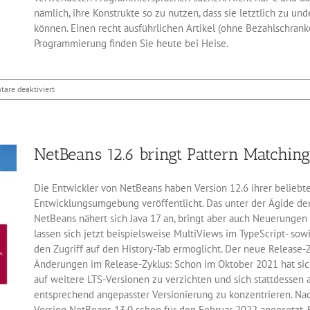
nämlich, ihre Konstrukte so zu nutzen, dass sie letztlich zu u
können. Einen recht ausführlichen Artikel (ohne Bezahlschranke
Programmierung finden Sie heute bei Heise.
für
are deaktiviert
Die
sichere
Programmierung
mit
NetBeans 12.6 bringt Pattern Matchi
Rust
Die Entwickler von NetBeans haben Version 12.6 ihrer belieb
Entwicklungsumgebung veröffentlicht. Das unter der Ägide de
NetBeans nähert sich Java 17 an, bringt aber auch Neuerungen
lassen sich jetzt beispielsweise MultiViews im TypeScript- sow
den Zugriff auf den History-Tab ermöglicht. Der neue Release
Änderungen im Release-Zyklus: Schon im Oktober 2021 hat sic
auf weitere LTS-Versionen zu verzichten und sich stattdessen 
entsprechend angepasster Versionierung zu konzentrieren. Nach
Version NetBeans 13.0 schon für den Februar 2022 angesetzt. E