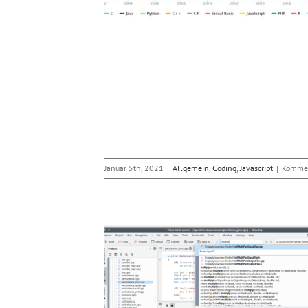
Januar 5th, 2021
|
Allgemein
,
Coding
,
Javascript
|
Kommen
zt PHP 7.4 und Python