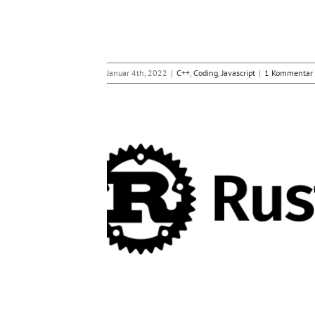
Januar 4th, 2022
|
C++
,
Coding
,
Javascript
|
1 Kommentar
mmierung mit Rust
Sicherheit