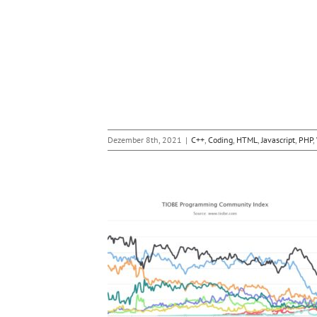
Dezember 8th, 2021
|
C++
,
Coding
,
HTML
,
Javascript
,
PHP
,
t Sprache des Jahres
0
ing
Javascript