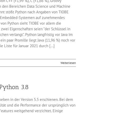
on C++ (+1,99 %), C (+1,66 %), Groovy
 in den Bereichen Data Science und Machine
nnt stößt Python nach Angaben von TIOBE
n Embedded-Systemen auf zunehmendes
 von Python sieht TIOBE vor allem die
e zwei Eigenschaften seien "der Schlüssel in
hen verlangt". Python langfristig vor Java Im
ein paar Promille liegt Java (11,96 %) noch vor
 Liste für Januar 2021 durch [...]
Weiterlesen
 Python 3.8
ben in der Version 5.5 erschienen. Bei dem
ilität und die Performance der ursprünglich von
eatures weitgehend verzichtet. Einige